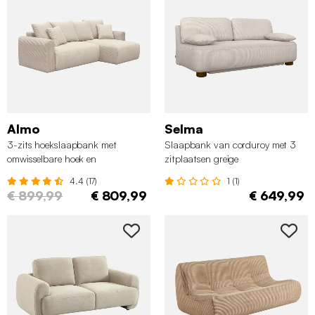
Almo
Selma
3-zits hoekslaapbank met
Slaapbank van corduroy met 3
omwisselbare hoek en
zitplaatsen greige
opbergruimte in corduroy greige
4.4 (17)
1 (1)
€ 899,99
€ 809,99
€ 649,99