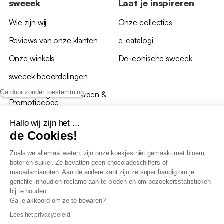
sweeek
Laat je inspireren
Wie zijn wij
Onze collecties
Reviews van onze klanten
e-catalogi
Onze winkels
De iconische sweeek
sweeek beoordelingen
Ga door zonder toestemming
*Aanbiedingsvoorwaarden &
Promotiecode
Hallo wij zijn het ...
de Cookies!
Zoals we allemaal weten, zijn onze koekjes niet gemaakt met bloem,
boter en suiker. Ze bevatten geen chocoladeschilfers of
Algemene verkoopsvoorwaarden
macadamianoten. Aan de andere kant zijn ze super handig om je
AV loyaliteitsprogramma
gerichte inhoud en reclame aan te bieden en om bezoekersstatistieken
Beleid persoonsgegevens
bij te houden.
Verkoopsvoorwaarden voor B2B
Ga je akkoord om ze te bewaren?
Verklaring inzake toegankelijkheid
Lees het privacybeleid