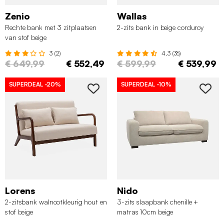
Zenio
Wallas
Rechte bank met 3 zitplaatsen
2-zits bank in beige corduroy
van stof beige
3 (2)
4.3 (36)
€ 649,99
€ 552,49
€ 599,99
€ 539,99
SUPERDEAL
-20%
SUPERDEAL
-10%
Lorens
Nido
2-zitsbank walnootkleurig hout en
3-zits slaapbank chenille +
stof beige
matras 10cm beige