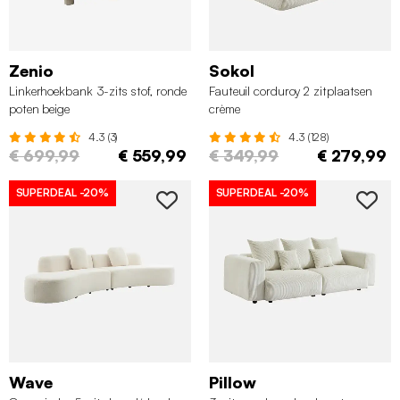
Zenio
Sokol
Linkerhoekbank 3-zits stof, ronde
Fauteuil corduroy 2 zitplaatsen
poten beige
crème
4.3 (3)
4.3 (128)
€ 699,99
€ 559,99
€ 349,99
€ 279,99
SUPERDEAL
-20%
SUPERDEAL
-20%
Wave
Pillow