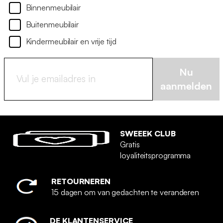
Binnenmeubilair
Buitenmeubilair
Kindermeubilair en vrije tijd
Nu
aanmelden
SWEEEK CLUB
Gratis
loyaliteitsprogramma
RETOURNEREN
15 dagen om van gedachten te veranderen
DE KLANTENSERVICE