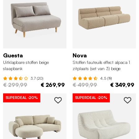
Guesta
Nova
Uitklapbare stoffen beige
Stoffen fauteuils effect alpaca 1
slaapbank
zitplaats (set van 3) beige
3.7 (20)
4.5 (19)
€ 299,99
€ 269,99
€ 499,99
€ 349,99
SUPERDEAL
-20%
SUPERDEAL
-20%