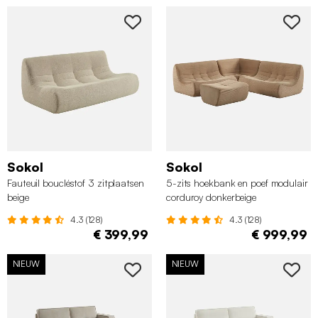
Sokol
Sokol
Fauteuil boucléstof 3 zitplaatsen
5-zits hoekbank en poef modulair
beige
corduroy donkerbeige
4.3 (128)
4.3 (128)
€ 399,99
€ 999,99
NIEUW
NIEUW