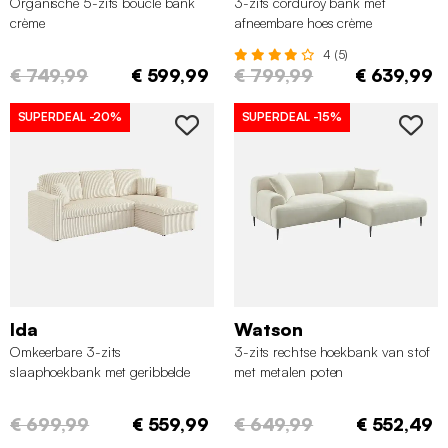
Organische 5-zits bouclé bank
3-zits corduroy bank met
crème
afneembare hoes crème
4 (5)
€ 749,99
€ 599,99
€ 799,99
€ 639,99
SUPERDEAL
-20%
SUPERDEAL
-15%
Ida
Watson
Omkeerbare 3-zits
3-zits rechtse hoekbank van stof
slaaphoekbank met geribbelde
met metalen poten
bontlook crème
€ 699,99
€ 559,99
€ 649,99
€ 552,49