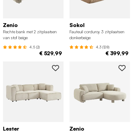
Zenio
Sokol
Rechte bank met 2 zitplaatsen
Fauteuil corduroy 3 zitplaatsen
van stof beige
donkerbeige
4.5 (2)
4.3 (128)
€ 529,99
€ 399,99
Lester
Zenio