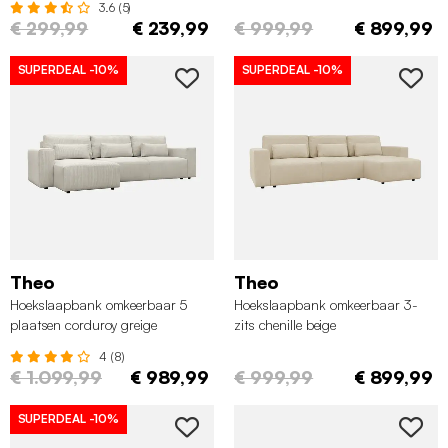
3.6 (5)
€ 299,99
€ 239,99
€ 999,99
€ 899,99
SUPERDEAL
-10%
SUPERDEAL
-10%
Theo
Theo
Hoekslaapbank omkeerbaar 5
Hoekslaapbank omkeerbaar 3-
plaatsen corduroy greige
zits chenille beige
4 (8)
€ 1.099,99
€ 989,99
€ 999,99
€ 899,99
SUPERDEAL
-10%