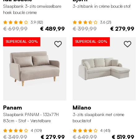
Slaapbank 3-zits omwisselbare
3-zitsbank in crème bouclé stof
hoek bouclé crème
3.9 (82)
3.6 (21)
€ 699,99
€ 489,99
€ 399,99
€ 279,99
SUPERDEAL
-20%
SUPERDEAL
-20%
Panam
Milano
Slaapbank PANAM - 132x77H
3-zits slaapbank met crème
83cm - Stof - Verstelbare
boucléstof
rugleuning - Beige
4 (109)
4 (45)
€ 349,99
€ 279,99
€ 649,99
€ 519,99