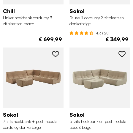
Chill
Sokol
Linker hoekbank corduroy 3
Fauteuil corduroy 2 zitplaatsen
zitplaatsen crème
donkerbeige
4.3 (128)
€ 699,99
€ 349,99
Sokol
Sokol
7-zits hoekbank + poef modulair
5-zits hoekbank en poef modulair
corduroy donkerbeige
bouclé beige