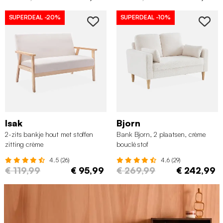
SUPERDEAL
-20%
SUPERDEAL
-10%
Isak
Bjorn
2-zits bankje hout met stoffen
Bank Bjorn, 2 plaatsen, crème
zitting crème
bouclé stof
4.5 (26)
4.6 (29)
€ 119,99
€ 95,99
€ 269,99
€ 242,99