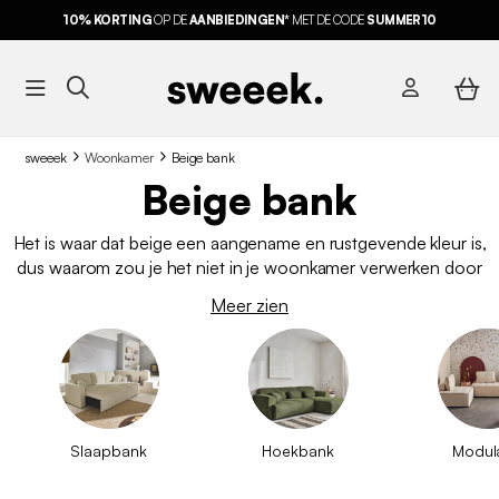
10% KORTING
OP DE
AANBIEDINGEN*
MET DE CODE
SUMMER10
sweeek
Woonkamer
Beige bank
Beige bank
Het is waar dat beige een aangename en rustgevende kleur is,
dus waarom zou je het niet in je woonkamer verwerken door
te kiezen voor een beige bank? Bij sweeek hebben we een
Meer zien
mooi assortiment beige zitbanken, zodat je de bank kunt
vinden waar je altijd al van gedroomd hebt!
Slaapbank
Hoekbank
Modul