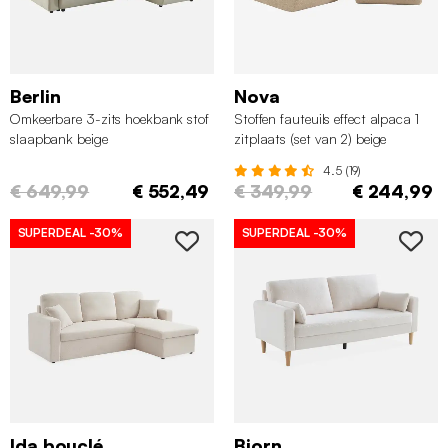
Berlin
Nova
Omkeerbare 3-zits hoekbank stof
Stoffen fauteuils effect alpaca 1
slaapbank beige
zitplaats (set van 2) beige
4.5 (19)
€ 649,99
€ 552,49
€ 349,99
€ 244,99
SUPERDEAL
-30%
SUPERDEAL
-30%
Ida bouclé
Bjorn