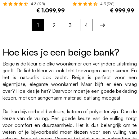
4.3 (128)
4.3 (128)
€ 1.099,99
€ 999,99
1
2
3
4
Hoe kies je een beige bank?
Beige is de kleur die elke woonkamer een verfijndere uitstraling
geeft. De lichte kleur zal ook licht toevoegen aan je kamer. En
het is natuurlijk ook zacht. Beige is perfect voor een
eigentijdse, elegante woonkamer! Maar blijft er één vraag
over? Hoe kies je het? Daarvoor moet je een goede bekleding
kiezen, met een aangenaam materiaal dat lang meegaat.
Dat kan bijvoorbeeld
velours
, katoen of polyester zijn. Dan de
keuze van de vulling. Een goede keuze van de vulling zorgt
voor comfort en duurzaamheid. Het is dus belangrijk om te
weten of je bijvoorbeeld moet kiezen voor een vulling van
schuim, latex of veren. Vergeet tot slot niet je behoeften te