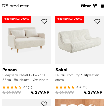
178
producten
Filter
SUPERDEAL
-30%
SUPERDEAL
-30%
Panam
Sokol
Slaapbank PANAM - 132x77H
Fauteuil corduroy 3 zitplaatsen
83cm - Bouclé stof - Verstelbare
crème
rugleuning - Crème
3.6 (37)
4.3 (128)
€ 399,99
€ 279,99
€ 399,99
€ 279,99