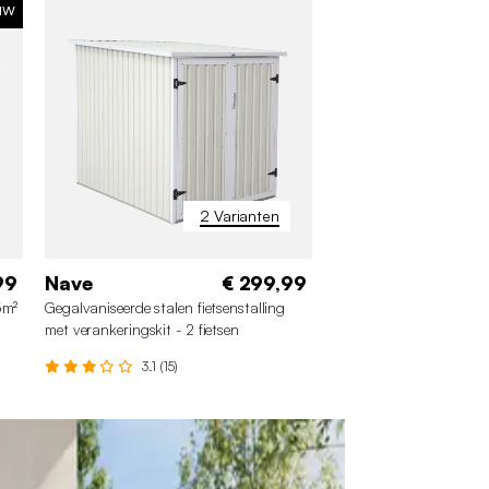
uw
SUP
2 Varianten
99
Nave
€ 299,99
Ferrain
€ 319,
5m²
Gegalvaniseerde stalen fietsenstalling
Metaal tuinberging 5,2
met verankeringskit - 2 fietsen
verankeringsset
3.1 (15)
3.7 (62)