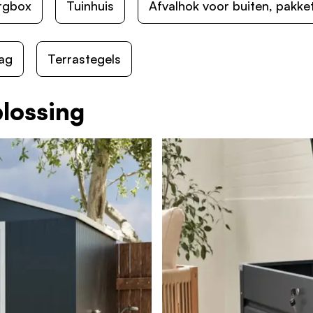
rgbox
Tuinhuis
Afvalhok voor buiten, pakke
ag
Terrastegels
plossing