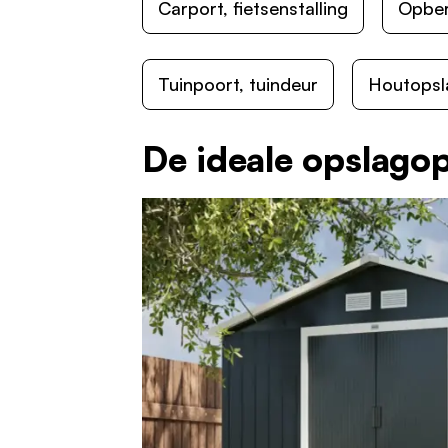
Carport, fietsenstalling
Opbe
Tuinpoort, tuindeur
Houtopsl
De ideale opslago