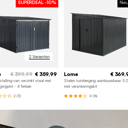
SUPERDEAL
-10%
Nie
2 Varianten
e
€ 399,99
€ 359,99
Lome
€ 369,
stalling van verzinkt staal met
Stalen tuinberging aanbouwbaar 5,
gingskit - 4 fietsen
met verankeringskit
2 (11)
4 (16)