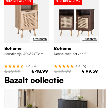
SUPERDEAL
-30%
SUPERDEAL
-17%
S
5 Varianten
4 Varianten
Bohème
Bohème
B
Nachtkastje, 40x39x70cm
Nachtkastje, set van 2
La
ho
4.3 (164)
4.3 (172)
€ 69,99
€ 48,99
€ 119,99
€ 99,59
€
Bazalt collectie