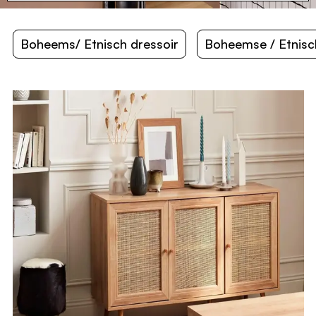
waardoor ze perfect zijn voor elke ruimte. Of je nu op
zoek bent naar iets gewaagds en opvallends of naar iets
subtielers en tijdloos, bohemien en etnische meubels
Boheems/ Etnisch dressoir
Boheemse / Etnisc
zullen zeker indruk maken in je huis.