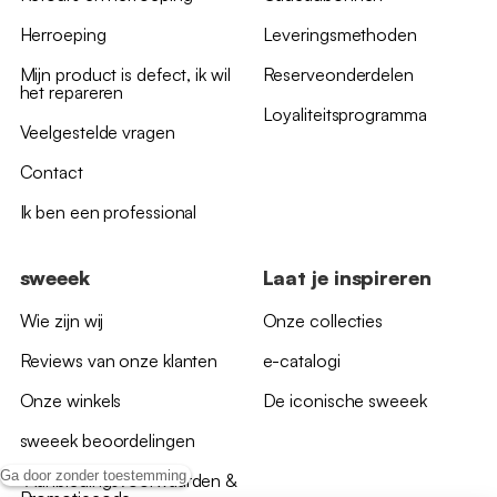
Herroeping
Leveringsmethoden
Mijn product is defect, ik wil
Reserveonderdelen
het repareren
Loyaliteitsprogramma
Veelgestelde vragen
Contact
Ik ben een professional
sweeek
Laat je inspireren
Wie zijn wij
Onze collecties
Reviews van onze klanten
e-catalogi
Onze winkels
De iconische sweeek
sweeek beoordelingen
Ga door zonder toestemming
*Aanbiedingsvoorwaarden &