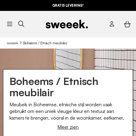
GRATIS LEVERING*
sweeek
Boheems / Etnisch meubilair
Boheems / Etnisch
meubilair
Meubels in Boheemse, etnische stijl worden vaak
gebruikt om een uniek vleugje kleur en textuur aan
kamers te brengen, vooral in de woonkamer, eetkamer,
slaapkamer of badkamer. De stijl kan variëren van zeer
Meer zien
gedetailleerde stukken tot eenvoudigere ontwerpen,