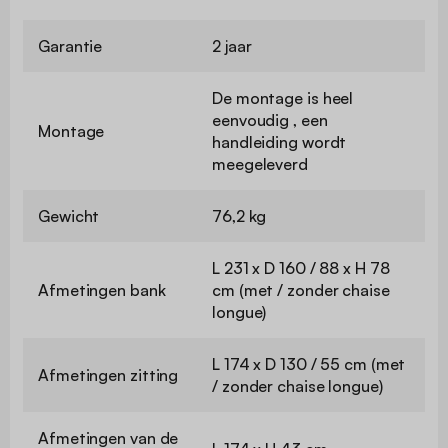
Garantie
2 jaar
De montage is heel
eenvoudig , een
Montage
handleiding wordt
meegeleverd
Gewicht
76,2 kg
L 231 x D 160 / 88 x H 78
Afmetingen bank
cm (met / zonder chaise
longue)
L 174 x D 130 / 55 cm (met
Afmetingen zitting
/ zonder chaise longue)
Afmetingen van de