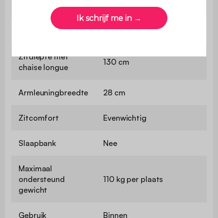
160 cm
longue
Diepte zitvlak
55 cm
Zitdiepte met
130 cm
chaise longue
Armleuningbreedte
28 cm
Zitcomfort
Evenwichtig
Slaapbank
Nee
Maximaal
ondersteund
110 kg per plaats
gewicht
Gebruik
Binnen