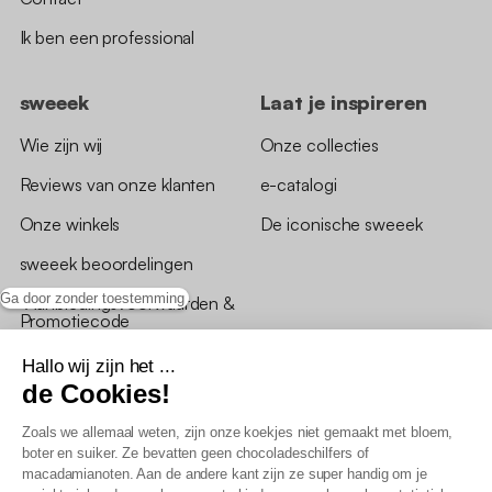
Ik ben een professional
sweeek
Laat je inspireren
Wie zijn wij
Onze collecties
Reviews van onze klanten
e-catalogi
Onze winkels
De iconische sweeek
sweeek beoordelingen
Ga door zonder toestemming
*Aanbiedingsvoorwaarden &
Promotiecode
Hallo wij zijn het ...
de Cookies!
Zoals we allemaal weten, zijn onze koekjes niet gemaakt met bloem,
boter en suiker. Ze bevatten geen chocoladeschilfers of
Algemene verkoopsvoorwaarden
macadamianoten. Aan de andere kant zijn ze super handig om je
AV loyaliteitsprogramma