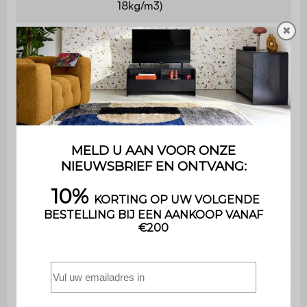
18kg/m3)
✖
Dichtheid
Polyurethaanschuim (24kg/m3)
zitschuim
Dichtheid
Polyestervezel
rugschuim
Dichtheid
Polyurethaanschuim (18 kg/m3)
armleuning
Vulling kleine
Polyestervezel
kussens
Diepte
88 cm
Diepte met chaise