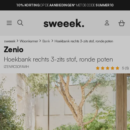
10% KORTING
OP DE
AANBIEDINGEN*
MET DE CODE
SUMMER10
sweeek
Woonkamer
Bank
Hoekbank rechts 3-zits stof, ronde poten
Zenio
Hoekbank rechts 3-zits stof, ronde poten
IZENRCSOFAWH
5 (5)