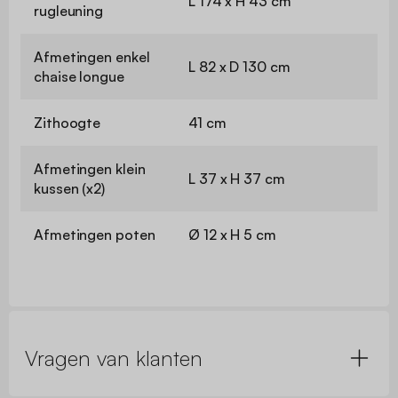
L 174 x H 43 cm
rugleuning
Afmetingen enkel
L 82 x D 130 cm
chaise longue
Zithoogte
41 cm
Afmetingen klein
L 37 x H 37 cm
kussen (x2)
Afmetingen poten
Ø 12 x H 5 cm
Vragen van klanten