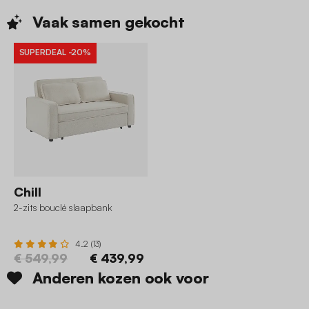
Vaak samen
gekocht
SUPERDEAL
-20%
Chill
2-zits bouclé slaapbank
4.2 (13)
€ 549,99
€ 439,99
Anderen kozen ook voor