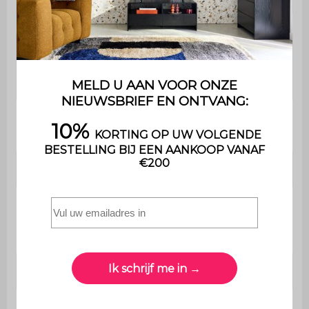
Maximaal
ondersteund
110 kg
gewicht
Uitsluitend voor huishoudelijk
Gebruik
gebruik
Garantie
2 jaar
De montage is heel eenvoudig ,
Montage
een handleiding wordt
meegeleverd
Rugleuning
ja
6,5cm gerecycled schuim