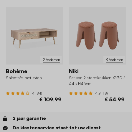
2 Varianten
9 Varianten
Bohème
Niki
Salontafel met rotan
Set van 2 stapelkrukken, Ø30 /
44 x H46cm
4 (84)
4.9 (118)
€ 109,99
€ 54,99
2 jaar garantie
De klantenservice staat tot uw dienst