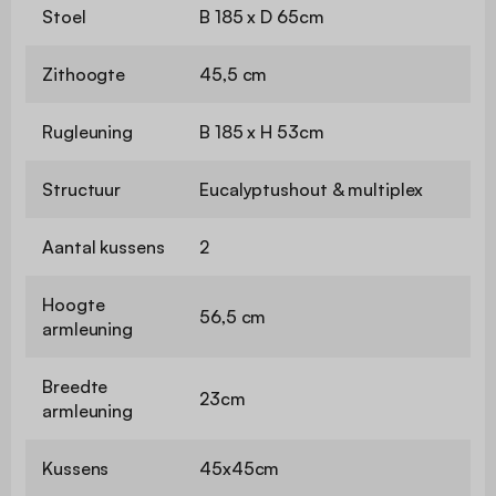
Stoel
B 185 x D 65cm
Zithoogte
45,5 cm
Rugleuning
B 185 x H 53cm
Structuur
Eucalyptushout & multiplex
Aantal kussens
2
Hoogte
56,5 cm
armleuning
Breedte
23cm
armleuning
Kussens
45x45cm