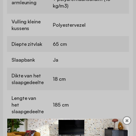
armleuning
kg/m3)
Vulling kleine
Polyestervezel
kussens
Diepte zitvlak
65 cm
Slaapbank
Ja
Dikte van het
18 cm
slaapgedeelte
Lengte van
het
185 cm
slaapgedeelte
✖
Breedte
118 cm
slaapgedeelte