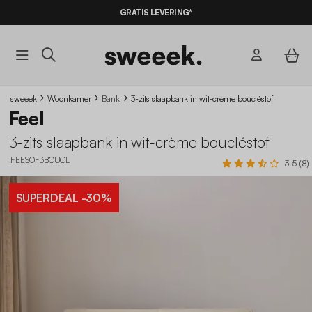
10% KORTING
OP DE
AANBIEDINGEN*
GRATIS LEVERING*
MET DE CODE
SUMMER10
sweeek
Woonkamer
Bank
3-zits slaapbank in wit-crème boucléstof
Feel
3-zits slaapbank in wit-crème boucléstof
IFEESOF3BOUCL
3.5 (8)
SUPERDEAL
-30%