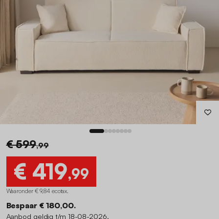
€ 599
,99
€ 419
,99
Waaronder € 9,84 ecotax
.
Bespaar € 180,00.
Aanbod geldig t/m 18-08-2026.