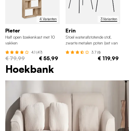
4 Varianten
3 Varianten
Pieter
Erin
B
Half open boekenkast met 10
Stoel waterafstotende stof,
Ka
vakken
zwarte metalen poten (set van
ho
2)
4.1 (47)
3.7 (6)
€ 79,99
€ 55,99
€ 119,99
€
Hoekbank