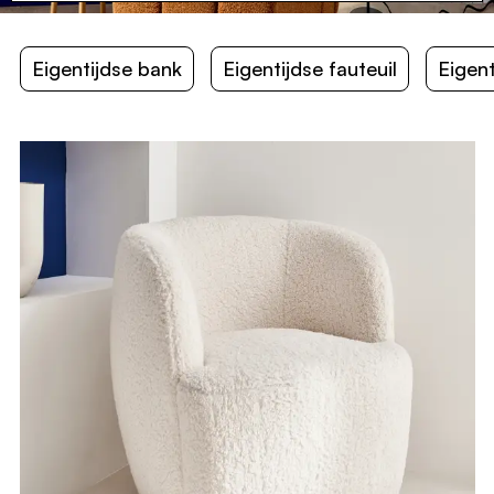
vooral in de woonkamer, eetkamer, slaapkamer of
badkamer.
Eigentijdse bank
Eigentijdse fauteuil
Eigent