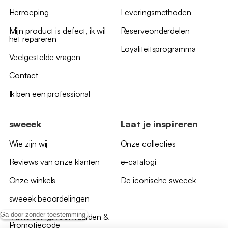
Herroeping
Leveringsmethoden
Mijn product is defect, ik wil
Reserveonderdelen
het repareren
Loyaliteitsprogramma
Veelgestelde vragen
Contact
Ik ben een professional
sweeek
Laat je inspireren
Wie zijn wij
Onze collecties
Reviews van onze klanten
e-catalogi
Onze winkels
De iconische sweeek
sweeek beoordelingen
Ga door zonder toestemming
*Aanbiedingsvoorwaarden &
Promotiecode