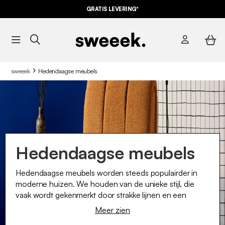
GRATIS LEVERING*
sweeek
Hedendaagse meubels
Hedendaagse meubels
Hedendaagse meubels worden steeds populairder in
moderne huizen. We houden van de unieke stijl, die
vaak wordt gekenmerkt door strakke lijnen en een
minimalistisch ontwerp. Deze zeer functionele stukken
Meer zien
kunnen in elke kamer van het huis gebruikt worden,