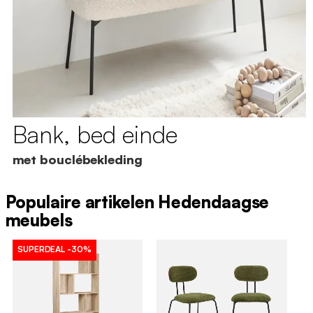
Bank, bed einde
met bouclébekleding
Populaire artikelen Hedendaagse
meubels
SUPERDEAL
-30%
S