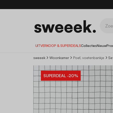
1
UITVERKOOP & SUPERDEALS
Collecties
Nieuw
Pro
sweeek
Woonkamer
Poef, voetenbankje
Se
SUPERDEAL
-20%