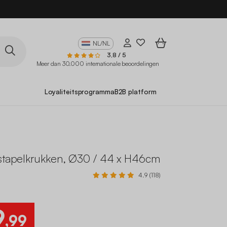
10
NL/NL
3,8 / 5
Meer dan 30.000 internationale beoordelingen
Loyaliteitsprogramma
B2B platform
 stapelkrukken, Ø30 / 44 x H46cm
4.9 (118)
9
,99