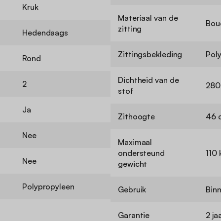
Kruk
Materiaal van de
Bou
zitting
Hedendaags
Zittingsbekleding
Pol
Rond
Dichtheid van de
2
280
stof
Ja
Zithoogte
46 
Nee
Maximaal
ondersteund
110 
Nee
gewicht
Polypropyleen
Gebruik
Bin
Garantie
2 ja