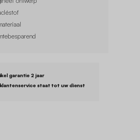
gineel ontwerp
cléstof
materiaal
mtebesparend
ikel garantie 2 jaar
klantenservice staat tot uw dienst