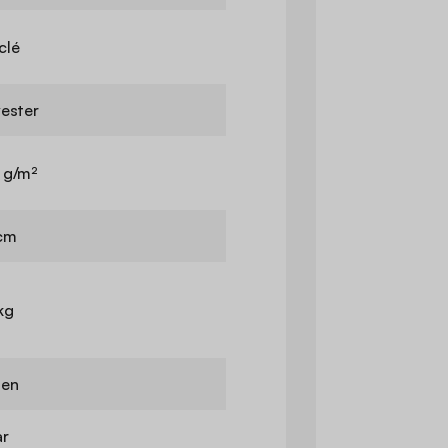
clé
yester
 g/m²
cm
kg
nen
ar