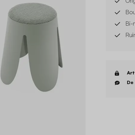
Ori
Bou
Bi-
Rui
Art
De 