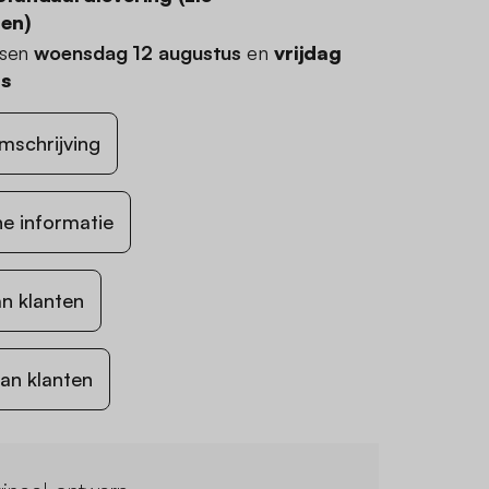
den
)
ssen
woensdag 12 augustus
en
vrijdag
us
mschrijving
e informatie
n klanten
an klanten