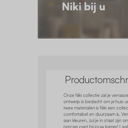
Niki bij u
Productomschri
Onze Niki collectie zal je verrass
ontwerp is bedacht om je huis 
twee materialen is Niki een colle
comfortabel en duurzaam is. Ver
aan kleuren, zul je in staat zijn
precies past bij jouw kamer! La