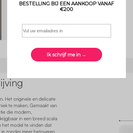
Zie 3 klantenfoto's
jving
en. Het originele en delicate
uniek te maken. Gemaakt van
ctie die modern,
krijgbaar in een breed scala
 om het model te vinden dat
at je zonder meer betoveren