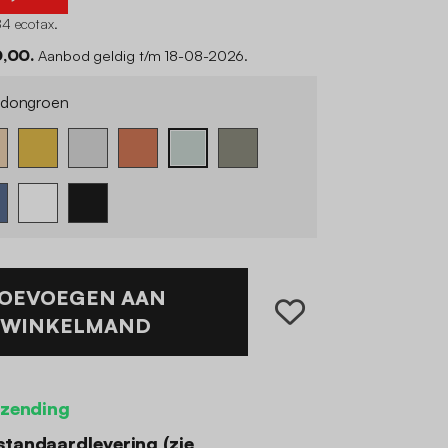
84 ecotax
.
0,00.
Aanbod geldig t/m 18-08-2026.
dongroen
OEVOEGEN AAN
WINKELMAND
rzending
standaardlevering (
zie