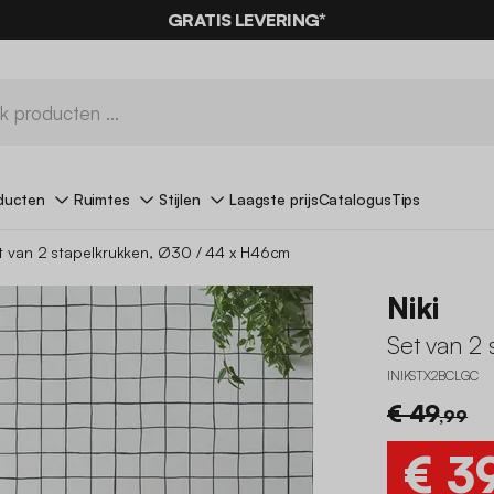
0% KORTING
OP DE
AANBIEDINGEN*
GRATIS LEVERING*
MET DE CODE
SUMMER
ducten
Ruimtes
Stijlen
Laagste prijs
Catalogus
Tips
t van 2 stapelkrukken, Ø30 / 44 x H46cm
Niki
Set van 2
INIKSTX2BCLGC
€ 49
,99
€ 3