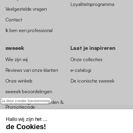
Loyaliteitsprogramma
Veelgestelde vragen
Contact
Ik ben een professional
sweeek
Laat je inspireren
Wie zijn wij
Onze collecties
Reviews van onze klanten
e-catalogi
Onze winkels
De iconische sweeek
sweeek beoordelingen
Ga door zonder toestemming
*Aanbiedingsvoorwaarden &
Promotiecode
Hallo wij zijn het ...
de Cookies!