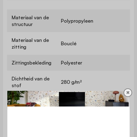
Materiaal van de
Polypropyleen
structuur
Materiaal van de
Bouclé
zitting
Zittingsbekleding
Polyester
Dichtheid van de
280 g/m²
stof
✖
Zithoogte
46 cm
Maximaal
ondersteund
110 kg
gewicht