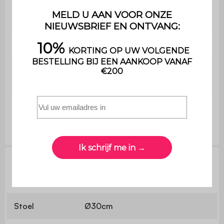
Gebruik
Binnen
Garantie
2 jaar
Eenvoudig te monteren -
Montage
instructies meegeleverd
Krukken
Ø30 / 44 x H46cm (2,5kg)
Technische informatie
Stoel
Ø30cm