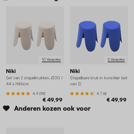
10 Varianten
2 Varianten
Niki
Niki
Set van 2 stapelkrukken, Ø30 /
Stapelbare kruk in kunstleer (set
44 x H46cm
van 2)
4.9 (118)
4.7 (6)
€ 49,99
€ 49,99
Anderen kozen ook voor