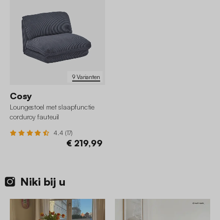
9 Varianten
Cosy
Loungestoel met slaapfunctie
corduroy fauteuil
4.4 (17)
€ 219,99
Niki bij u