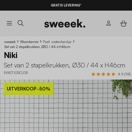
GRATIS LEVERING*
sweeek
Woonkamer
Poef, voetenbankje
Set van 2 stapelkrukken, Ø30 / 44 x H46cm
Niki
Set van 2 stapelkrukken, Ø30 / 44 x H46cm
INIKSTX2BCLDB
4.9 (118)
UITVERKOOP
-50%