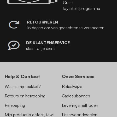
Gratis
loyaliteitsprogramma
RETOURNEREN
15 dagen om van gedachten te veranderen
DE KLANTENSERVICE
staat tot je dienst
Help & Contact
Onze Services
Waar is mijn pakket?
Betaalwijze
Retours en herroeping
Cadeaubonnen
Herroeping
Leveringsmethoden
Mijn product is defect, ik wil
Reserveonderdelen