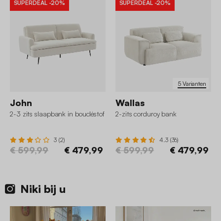
SUPERDEAL
-20%
SUPERDEAL
-20%
5 Varianten
John
Wallas
2-3 zits slaapbank in boucléstof
2-zits corduroy bank
3 (2)
4.3 (36)
€ 599,99
€ 479,99
€ 599,99
€ 479,99
Niki bij u