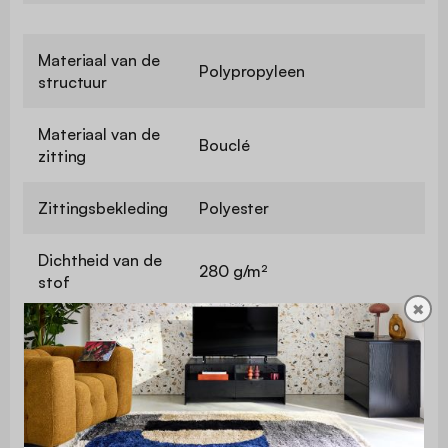
Materiaal van de
Polypropyleen
structuur
Materiaal van de
Bouclé
zitting
Zittingsbekleding
Polyester
Dichtheid van de
280 g/m²
stof
✖
Zithoogte
46 cm
Maximaal
ondersteund
110 kg
gewicht