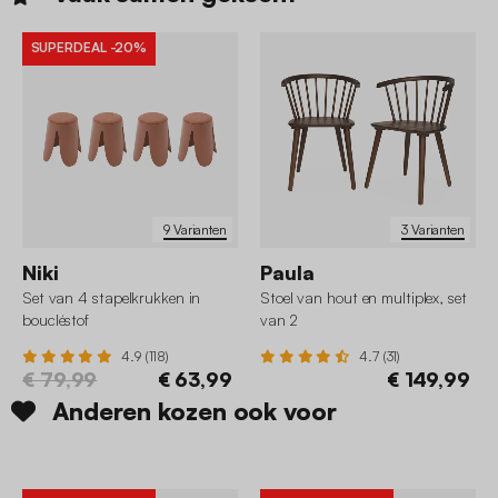
SUPERDEAL
-20%
9 Varianten
3 Varianten
Niki
Paula
Set van 4 stapelkrukken in
Stoel van hout en multiplex, set
boucléstof
van 2
4.9 (118)
4.7 (31)
€ 79,99
€ 63,99
€ 149,99
Anderen kozen ook voor