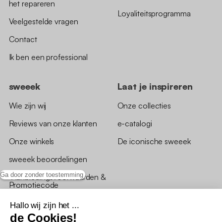
het repareren
Loyaliteitsprogramma
Veelgestelde vragen
Contact
Ik ben een professional
sweeek
Laat je inspireren
Wie zijn wij
Onze collecties
Reviews van onze klanten
e-catalogi
Onze winkels
De iconische sweeek
sweeek beoordelingen
Ga door zonder toestemming
*Aanbiedingsvoorwaarden &
Promotiecode
Hallo wij zijn het ...
de Cookies!