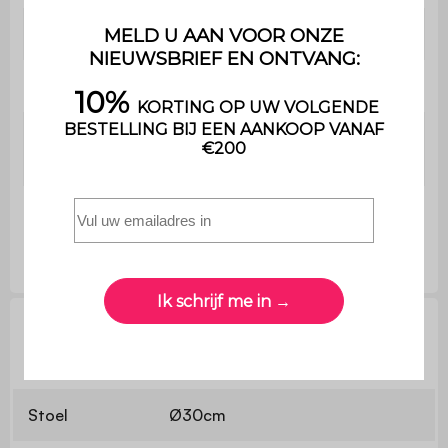
Gebruik
Binnen
Garantie
2 jaar
Eenvoudig te monteren -
Montage
instructies meegeleverd
Krukken
Ø30 / 44 x H46cm (2,5kg)
Technische informatie
Stoel
Ø30cm