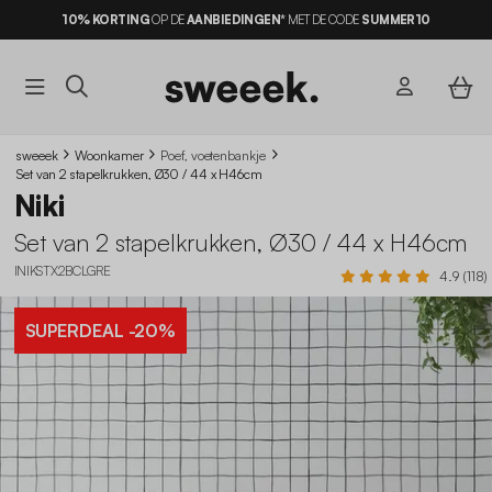
10% KORTING
OP DE
AANBIEDINGEN*
MET DE CODE
SUMMER10
sweeek
Woonkamer
Poef, voetenbankje
Set van 2 stapelkrukken, Ø30 / 44 x H46cm
Niki
Set van 2 stapelkrukken, Ø30 / 44 x H46cm
INIKSTX2BCLGRE
4.9 (118)
SUPERDEAL
-20%