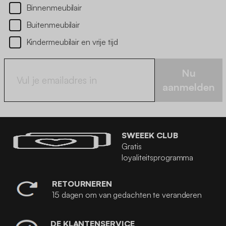
Binnenmeubilair
Buitenmeubilair
Kindermeubilair en vrije tijd
Nu
aanmelden
SWEEEK CLUB
Gratis
loyaliteitsprogramma
RETOURNEREN
15 dagen om van gedachten te veranderen
DE KLANTENSERVICE