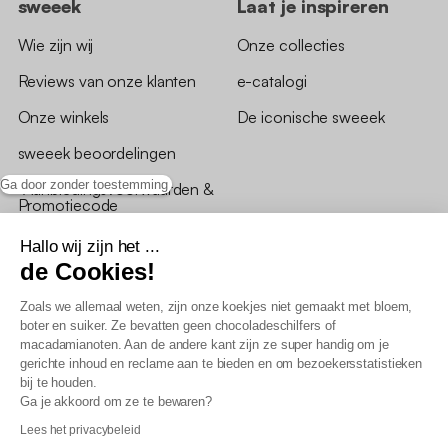
sweeek
Laat je inspireren
Wie zijn wij
Onze collecties
Reviews van onze klanten
e-catalogi
Onze winkels
De iconische sweeek
sweeek beoordelingen
Ga door zonder toestemming
*Aanbiedingsvoorwaarden &
Promotiecode
Hallo wij zijn het ...
de Cookies!
Zoals we allemaal weten, zijn onze koekjes niet gemaakt met bloem,
boter en suiker. Ze bevatten geen chocoladeschilfers of
Algemene verkoopsvoorwaarden
macadamianoten. Aan de andere kant zijn ze super handig om je
AV loyaliteitsprogramma
gerichte inhoud en reclame aan te bieden en om bezoekersstatistieken
Beleid persoonsgegevens
bij te houden.
Verkoopsvoorwaarden voor B2B
Ga je akkoord om ze te bewaren?
Verklaring inzake toegankelijkheid
Lees het privacybeleid