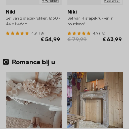
9 Varianten
9 Varianten
Niki
Niki
Set van 2 stapelkrukken, Ø30 /
Set van 4 stapelkrukken in
44 x H46cm
boucléstof
4.9 (118)
4.9 (118)
€ 54,99
€ 79,99
€ 63,99
Romance bij u