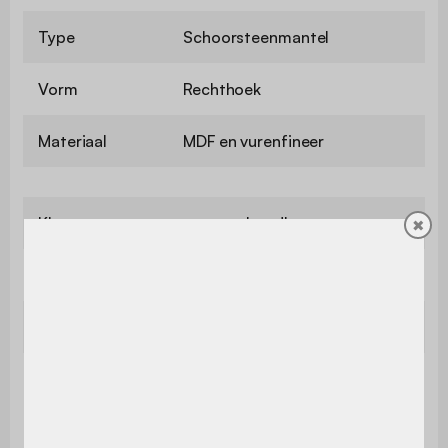
Type
Schoorsteenmantel
Vorm
Rechthoek
Materiaal
MDF en vurenfineer
Kleur
Loodhout
✖
Gebruik
Binnen
Garantie
2 jaar
Bevat hout
Ja