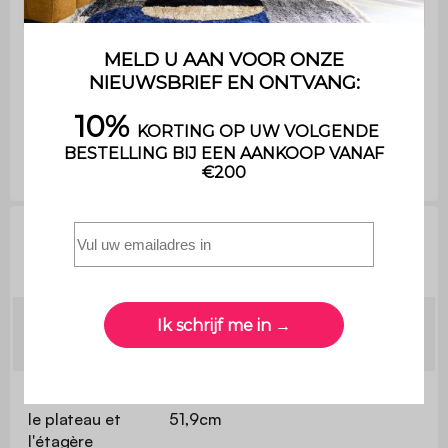
gewicht
Maximaal
ondersteund
10kg
gewicht per
lade
Technische informatie
Epaisseur des
1,5cm
panneaux
Hauteur entre
le plateau et
51,9cm
l'étagère