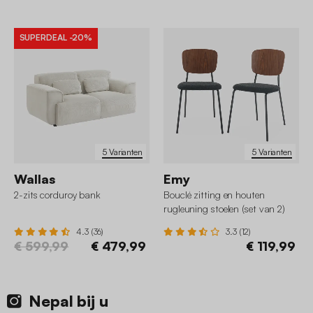
SUPERDEAL
-20%
5 Varianten
5 Varianten
Wallas
Emy
2-zits corduroy bank
Bouclé zitting en houten
rugleuning stoelen (set van 2)
4.3 (36)
3.3 (12)
€ 599,99
€ 479,99
€ 119,99
Nepal bij u