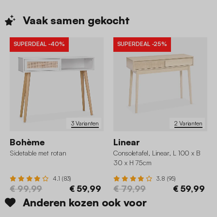
Vaak samen
gekocht
SUPERDEAL
-40%
SUPERDEAL
-25%
3 Varianten
2 Varianten
Bohème
Linear
Sidetable met rotan
Consoletafel, Linear, L 100 x B
30 x H 75cm
4.1 (83)
3.8 (95)
€ 99,99
€ 59,99
€ 79,99
€ 59,99
Anderen kozen ook voor