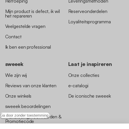
Herroeping
Leveringsmethoden
Mijn product is defect, ik wil
Reserveonderdelen
het repareren
Loyaliteitsprogramma
Veelgestelde vragen
Contact
Ik ben een professional
sweeek
Laat je inspireren
Wie zijn wij
Onze collecties
Reviews van onze klanten
e-catalogi
Onze winkels
De iconische sweeek
sweeek beoordelingen
Ga door zonder toestemming
*Aanbiedingsvoorwaarden &
Promotiecode