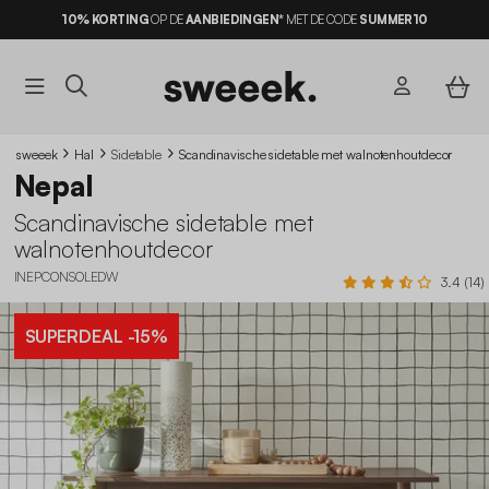
10% KORTING
OP DE
AANBIEDINGEN*
MET DE CODE
SUMMER10
sweeek
Hal
Sidetable
Scandinavische sidetable met walnotenhoutdecor
Nepal
Scandinavische sidetable met
walnotenhoutdecor
INEPCONSOLEDW
3.4 (14)
SUPERDEAL
-15%