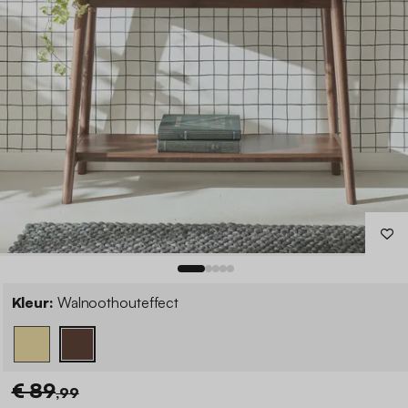
Kleur:
Walnoothouteffect
€ 89
,99