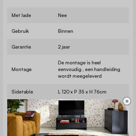
Met lade
Nee
Gebruik
Binnen
Garantie
2 jaar
De montage is heel
Montage
eenvoudig , een handleiding
wordt meegeleverd
Sidetable
L 120 x P 35 x H 76cm
✖
Lade
L 98,5 x l 23,6cm
Maximaal
ondersteund
40kg