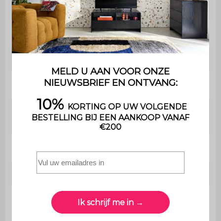
Dressoir
B 80 x D 39 x H 69cm
Dikte paneel
1,5cm
Deuren
B 49,5 x H 37,5cm
Opslagruimte
B 37,5 x D 35 cm
Hoogte tussen
22cm
planken
Hoogte poten
20 cm
Nettogewicht
18 kg
Maximaal
ondersteund
5 kg
gewicht per