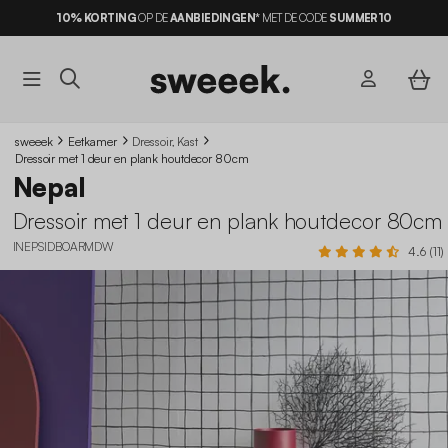
10% KORTING
OP DE
AANBIEDINGEN*
MET DE CODE
SUMMER10
sweeek
Eetkamer
Dressoir, Kast
Dressoir met 1 deur en plank houtdecor 80cm
Nepal
Dressoir met 1 deur en plank houtdecor 80cm
INEPSIDBOARMDW
4.6 (11)