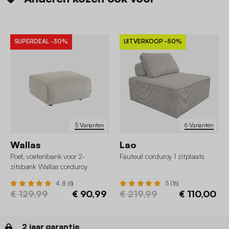
SUPERDEAL
-30%
UITVERKOOP
-50%
5 Varianten
6 Varianten
Wallas
Lao
Poef, voetenbank voor 2-
Fauteuil corduroy 1 zitplaats
zitsbank Wallas corduroy
4.8 (6)
5 (16)
€ 129,99
€ 90,99
€ 219,99
€ 110,00
2 jaar garantie