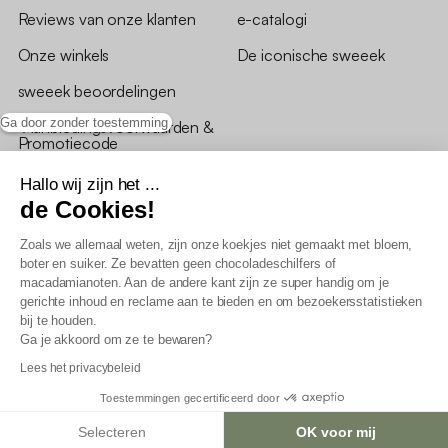
Reviews van onze klanten
e-catalogi
Onze winkels
De iconische sweeek
sweeek beoordelingen
Ga door zonder toestemming
*Aanbiedingsvoorwaarden &
Promotiecode
Hallo wij zijn het ...
de Cookies!
Zoals we allemaal weten, zijn onze koekjes niet gemaakt met bloem,
boter en suiker. Ze bevatten geen chocoladeschilfers of
Algemene verkoopsvoorwaarden
macadamianoten. Aan de andere kant zijn ze super handig om je
AV loyaliteitsprogramma
gerichte inhoud en reclame aan te bieden en om bezoekersstatistieken
Beleid persoonsgegevens
bij te houden.
Verkoopsvoorwaarden voor B2B
Ga je akkoord om ze te bewaren?
Verklaring inzake toegankelijkheid
Lees het privacybeleid
Toestemmingen gecertificeerd door
Selecteren
OK voor mij