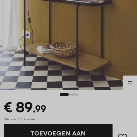
€ 89
,99
Waaronder € 2,30 ecotax
.
TOEVOEGEN AAN