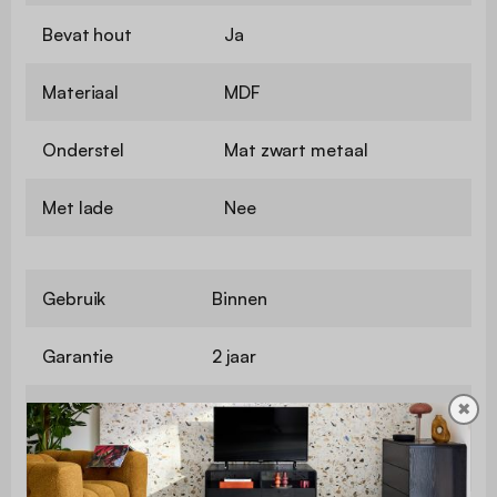
Bevat hout
Ja
Materiaal
MDF
Onderstel
Mat zwart metaal
Met lade
Nee
Gebruik
Binnen
Garantie
2 jaar
✖
De montage is heel
Montage
eenvoudig , een handleiding
wordt meegeleverd