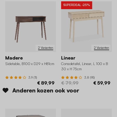
SUPERDEAL
-25%
2 Varianten
2 Varianten
Madere
Linear
Sidetable, B100 x D29 x H81cm
Consoletafel, Linear, L 100 x B
30 x H 75cm
3.9 (11)
3.8 (95)
€ 89,99
€ 79,99
€ 59,99
Anderen kozen ook voor