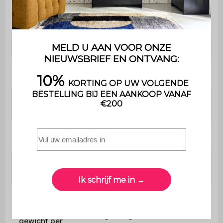
Aantal
2
tafelbladen
Sidetable
L 110 x D 39 x H 76cm
Tafelblad
L 110 x D 35cm
Hoogte tussen
56,5 cm
tafelbladen
Nettogewicht
11,67kg
Maximaal
18 kg
totaalgewicht
Maximaal
ondersteund
8kg / 10kg
gewicht per