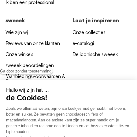
Ik ben een professional
sweeek
Laat je inspireren
Wie zijn wij
Onze collecties
Reviews van onze klanten
e-catalogi
Onze winkels
De iconische sweeek
sweeek beoordelingen
Ga door zonder toestemming
*Aanbiedingsvoorwaarden &
Promotiecode
Hallo wij zijn het ...
de Cookies!
Zoals we allemaal weten, zijn onze koekjes niet gemaakt met bloem,
boter en suiker. Ze bevatten geen chocoladeschilfers of
Algemene verkoopsvoorwaarden
macadamianoten. Aan de andere kant zijn ze super handig om je
AV loyaliteitsprogramma
gerichte inhoud en reclame aan te bieden en om bezoekersstatistieken
Beleid persoonsgegevens
bij te houden.