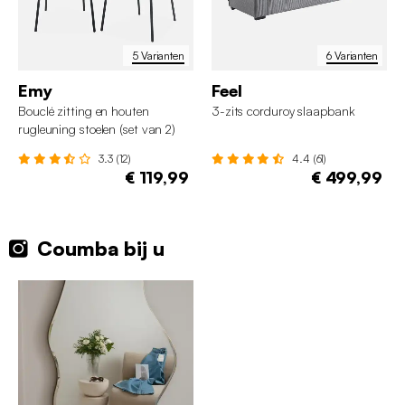
5 Varianten
6 Varianten
Emy
Feel
Bouclé zitting en houten
3-zits corduroy slaapbank
rugleuning stoelen (set van 2)
3.3 (12)
4.4 (61)
€ 119,99
€ 499,99
Coumba bij u