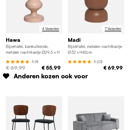
4 Varianten
7 Varianten
Hawa
Madi
Bijzettafel, bankuiteinde,
Bijzettafel, metalen nachtkastje
metalen nachtkastje Ø29,5 x H
Ø32 x H42cm
48,5cm
5 (9)
5 (23)
€ 69,99
€ 55,99
€ 69,99
Anderen kozen ook voor