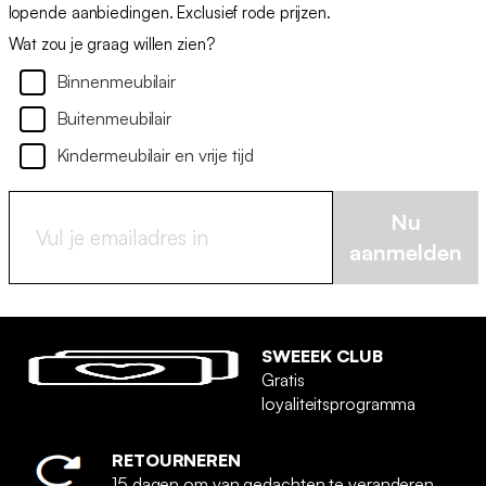
lopende aanbiedingen. Exclusief rode prijzen.
Wat zou je graag willen zien?
Binnenmeubilair
Buitenmeubilair
Kindermeubilair en vrije tijd
Nu
aanmelden
SWEEEK CLUB
Gratis
loyaliteitsprogramma
RETOURNEREN
15 dagen om van gedachten te veranderen