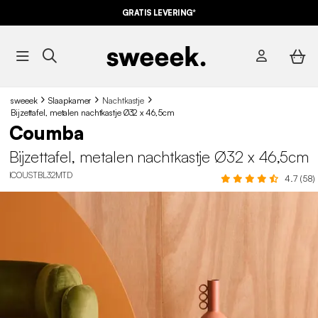
10% KORTING
OP DE
AANBIEDINGEN*
GRATIS LEVERING*
MET DE CODE
SUMMER10
sweeek
Slaapkamer
Nachtkastje
Bijzettafel, metalen nachtkastje Ø32 x 46,5cm
Coumba
Bijzettafel, metalen nachtkastje Ø32 x 46,5cm
ICOUSTBL32MTD
4.7 (58)