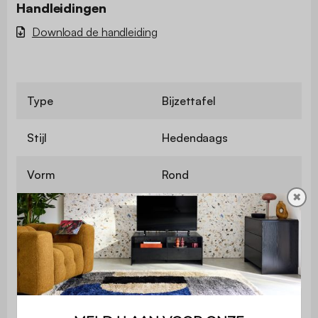
Handleidingen
Download de handleiding
Type
Bijzettafel
Stijl
Hedendaags
Vorm
Rond
✖
Bevat hout
Nee
Kleur
Nude
Materiaal
Metaal