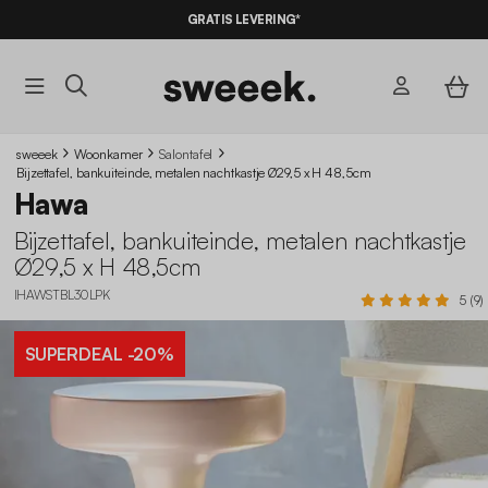
10% KORTING
OP DE
AANBIEDINGEN*
GRATIS LEVERING*
MET DE CODE
SUMMER10
sweeek
Woonkamer
Salontafel
Bijzettafel, bankuiteinde, metalen nachtkastje Ø29,5 x H 48,5cm
Hawa
Bijzettafel, bankuiteinde, metalen nachtkastje
Ø29,5 x H 48,5cm
IHAWSTBL30LPK
5 (9)
SUPERDEAL
-20%