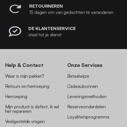
RETOURNEREN
15 dagen om van gedachten te veranderen
DE KLANTENSERVICE
staat tot je dienst
Help & Contact
Onze Services
Waar is mijn pakket?
Betaalwijze
Retours en herroeping
Cadeaubonnen
Herroeping
Leveringsmethoden
Mijn product is defect, ik wil
Reserveonderdelen
het repareren
Loyaliteitsprogramma
Veelgestelde vragen