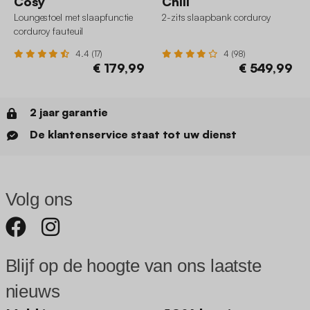
Cosy
Chill
Loungestoel met slaapfunctie
2-zits slaapbank corduroy
corduroy fauteuil
4.4 (17)
4 (98)
€ 179,99
€ 549,99
2 jaar garantie
De klantenservice staat tot uw dienst
Volg ons
Blijf op de hoogte van ons laatste
nieuws