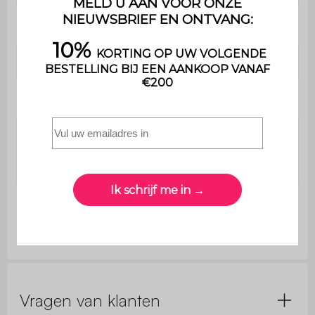
Gewicht
3,50 kg
Gebruik
Binnen
Garantie
2 jaar
Het product wordt al gemonteerd
Montage
geleverd in de originele
verpakking.
Afmetingen
Ø29,5 x H 48,5cm (75kg)
Vragen van klanten