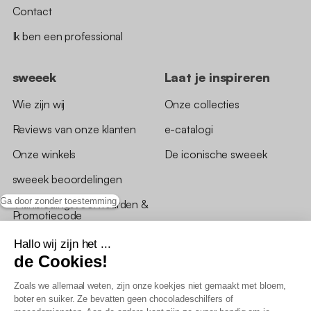
Contact
Ik ben een professional
sweeek
Laat je inspireren
Wie zijn wij
Onze collecties
Reviews van onze klanten
e-catalogi
Onze winkels
De iconische sweeek
sweeek beoordelingen
Ga door zonder toestemming
*Aanbiedingsvoorwaarden &
Promotiecode
Hallo wij zijn het ...
de Cookies!
Zoals we allemaal weten, zijn onze koekjes niet gemaakt met bloem,
boter en suiker. Ze bevatten geen chocoladeschilfers of
Algemene verkoopsvoorwaarden