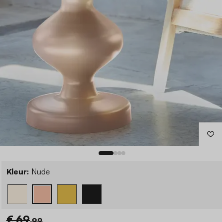
Kleur:
Nude
€ 69
,99