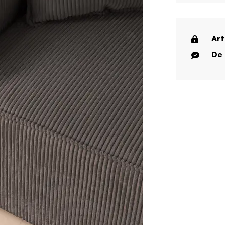
Art
De 