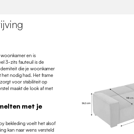
jving
je woonkamer en is
l 3-zits fauteuil is de
derniteit die je woonkamer
at het nodig had. Het frame
orgt voor stabiliteit op
rstel maakt de look af met
melten met je
y bekleding voelt het alsof
uning kan naar wens versteld