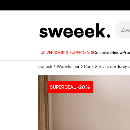
UITVERKOOP & SUPERDEALS
Collecties
Nieuw
Pro
sweeek
Woonkamer
Bank
3-zits corduroy 
SUPERDEAL
-20%