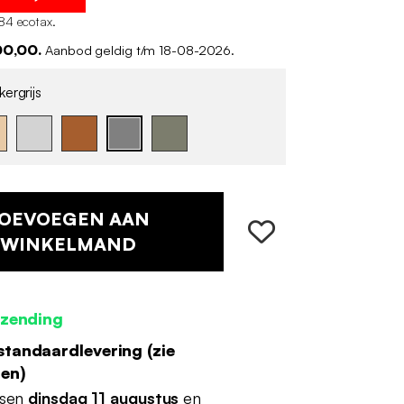
84 ecotax
.
00,00.
Aanbod geldig t/m 18-08-2026.
ergrijs
OEVOEGEN AAN
WINKELMAND
rzending
standaardlevering (
zie
den
)
ssen
dinsdag 11 augustus
en