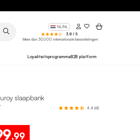
NL/NL
3,8 / 5
Meer dan 30.000 internationale beoordelingen
Loyaliteitsprogramma
B2B platform
duroy slaapbank
Y
4.4 (61)
99
,99