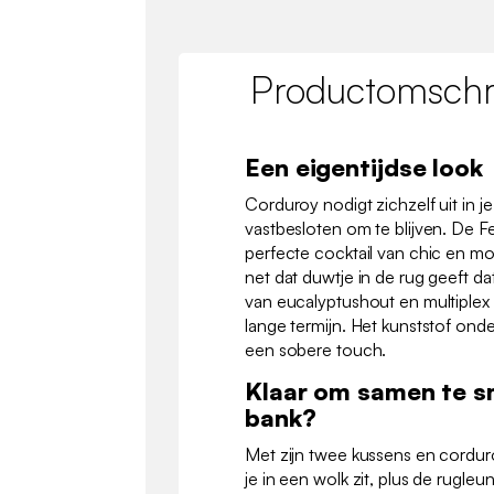
Productomschri
Een eigentijdse look
Corduroy nodigt zichzelf uit in 
vastbesloten om te blijven. De Fee
perfecte cocktail van chic en mo
net dat duwtje in de rug geeft d
van eucalyptushout en multiplex z
lange termijn. Het kunststof onde
een sobere touch.
Klaar om samen te s
bank?
Met zijn twee kussens en corduro
je in een wolk zit, plus de rugle