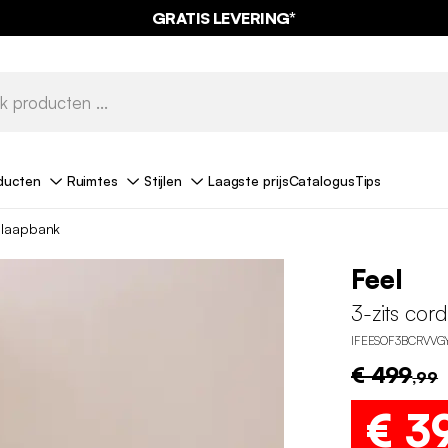
GRATIS LEVERING*
ducten
Ruimtes
Stijlen
Laagste prijs
Catalogus
Tips
slaapbank
Feel
3-zits cor
IFEESOF3BCRVVG
€ 499
,99
€ 3