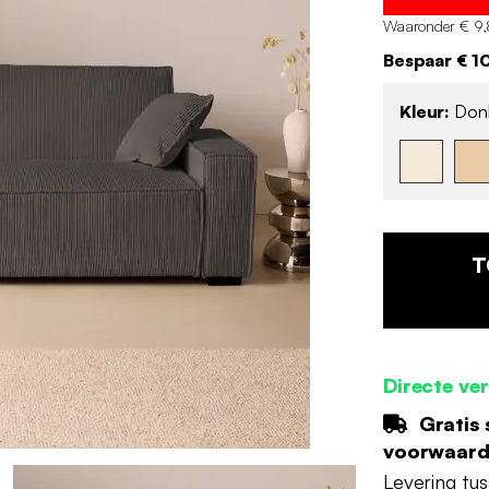
Waaronder € 9,
Bespaar € 1
Kleur:
Donk
T
Directe ve
Gratis 
voorwaar
Levering tu