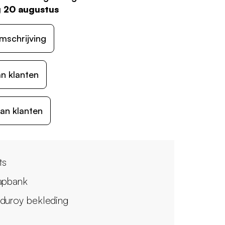
 20 augustus
mschrijving
n klanten
an klanten
ts
apbank
duroy bekleding