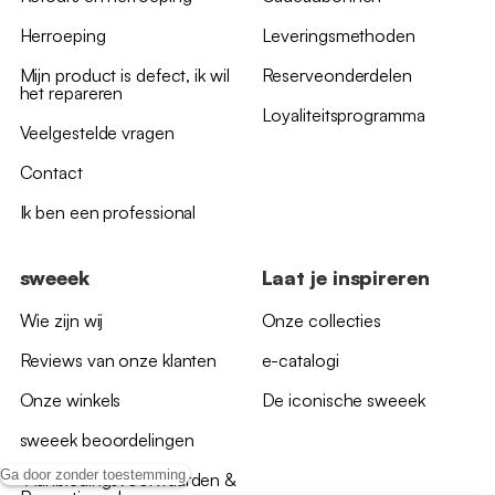
Herroeping
Leveringsmethoden
Mijn product is defect, ik wil
Reserveonderdelen
het repareren
Loyaliteitsprogramma
Veelgestelde vragen
Contact
Ik ben een professional
sweeek
Laat je inspireren
Wie zijn wij
Onze collecties
Reviews van onze klanten
e-catalogi
Onze winkels
De iconische sweeek
sweeek beoordelingen
Ga door zonder toestemming
*Aanbiedingsvoorwaarden &