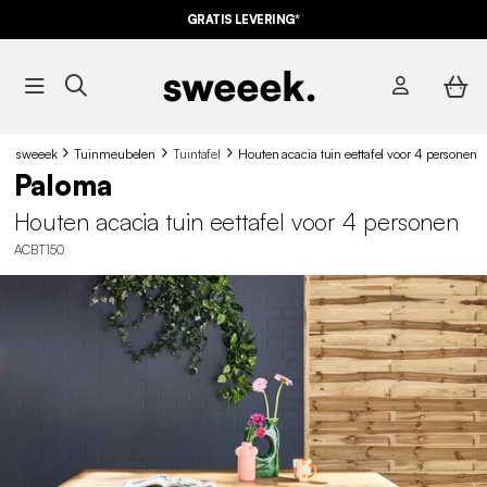
10% KORTING
OP DE
AANBIEDINGEN*
GRATIS LEVERING*
MET DE CODE
SUMMER10
sweeek
Tuinmeubelen
Tuintafel
Houten acacia tuin eettafel voor 4 personen
Paloma
Houten acacia tuin eettafel voor 4 personen
ACBT150