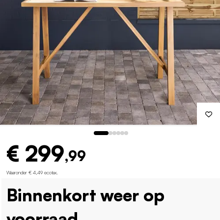
€ 299
,99
Waaronder € 4,49 ecotax
.
Binnenkort weer op
voorraad