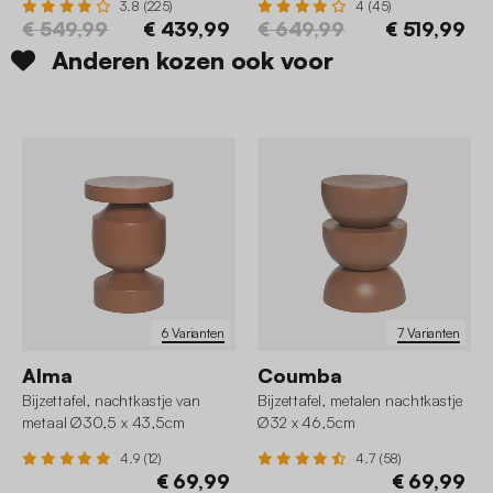
3.8 (225)
4 (45)
€ 549,99
€ 439,99
€ 649,99
€ 519,99
Anderen kozen ook voor
6 Varianten
7 Varianten
Alma
Coumba
Bijzettafel, nachtkastje van
Bijzettafel, metalen nachtkastje
metaal Ø30,5 x 43,5cm
Ø32 x 46,5cm
4.9 (12)
4.7 (58)
€ 69,99
€ 69,99