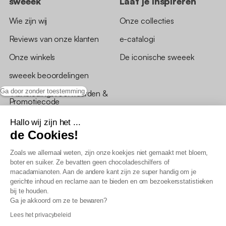
sweeek
Laat je inspireren
Wie zijn wij
Onze collecties
Reviews van onze klanten
e-catalogi
Onze winkels
De iconische sweeek
sweeek beoordelingen
Ga door zonder toestemming
*Aanbiedingsvoorwaarden &
Promotiecode
Hallo wij zijn het ...
de Cookies!
Zoals we allemaal weten, zijn onze koekjes niet gemaakt met bloem,
boter en suiker. Ze bevatten geen chocoladeschilfers of
Algemene verkoopsvoorwaarden
macadamianoten. Aan de andere kant zijn ze super handig om je
AV loyaliteitsprogramma
gerichte inhoud en reclame aan te bieden en om bezoekersstatistieken
Beleid persoonsgegevens
bij te houden.
Verkoopsvoorwaarden voor B2B
Ga je akkoord om ze te bewaren?
Verklaring inzake toegankelijkheid
Lees het privacybeleid