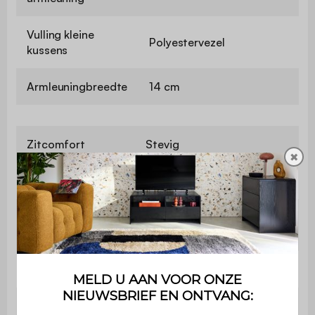
Vulling kleine
Polyestervezel
kussens
Armleuningbreedte
14 cm
Zitcomfort
Stevig
✖
Slaapbank
Ja
Type
Incidenteel
slaapgelegenheid
Slaapcomfort
Stevig
Maximaal