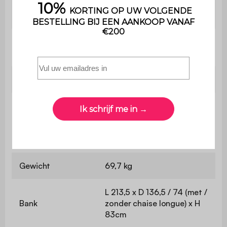
ondersteund
110 kg per plaats
gewicht
Uitsluitend voor
Gebruik
huishoudelijk gebruik
Garantie
2 jaar
De montage is heel
eenvoudig , een
Montage
handleiding wordt
meegeleverd
Gewicht
69,7 kg
L 213,5 x D 136,5 / 74 (met /
Bank
zonder chaise longue) x H
83cm