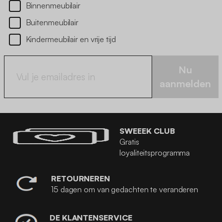
Binnenmeubilair
Buitenmeubilair
Kindermeubilair en vrije tijd
Nu
aanmelden
SWEEEK CLUB
Gratis
loyaliteitsprogramma
RETOURNEREN
15 dagen om van gedachten te veranderen
DE KLANTENSERVICE