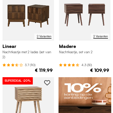
2 Varianten
2 Varianten
Linear
Madere
Nachtkastje met 2 lades (set van
Nachtkastje, set van 2
2)
3.7 (110)
4.3 (30)
€ 119,99
€ 109,99
SUPERDEAL
-20%