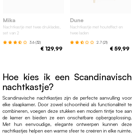
Mika
Dune
Nachtkastje met twee druklades,
Nachtkastje met houteffect en
set van 2
twee laden
3.6 (32)
2.7 (21)
€ 129,99
€ 59,99
Hoe kies ik een Scandinavisch
nachtkastje?
Scandinavische nachtkastjes zijn de perfecte aanvulling voor
elke slaapkamer. Door zowel schoonheid als functionaliteit te
combineren, voegen deze stukken een modern tintje toe aan
de kamer en bieden ze een onschatbare opbergoplossing.
Met hun eenvoudige, elegante ontwerpen kunnen deze
nachtkastjes helpen een warme sfeer te creëren in elke ruimte.