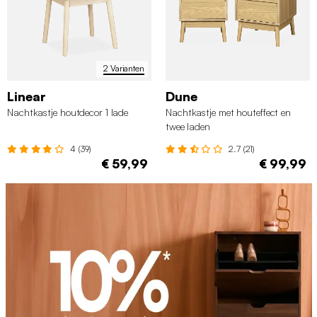
2 Varianten
Linear
Dune
Nachtkastje houtdecor 1 lade
Nachtkastje met houteffect en
twee laden
4 (39)
2.7 (21)
€ 59,99
€ 99,99