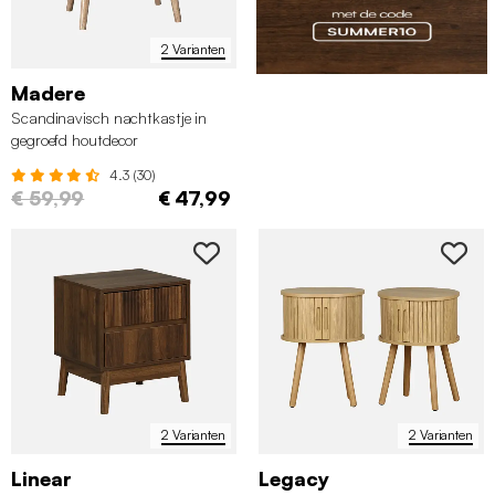
2 Varianten
Madere
Scandinavisch nachtkastje in
gegroefd houtdecor
4.3 (30)
€ 59,99
€ 47,99
2 Varianten
2 Varianten
Linear
Legacy