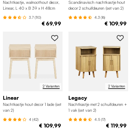
Nachtkastje, walnoothout decor,
Scandinavisch nachtkastje hout
Linear, L 40 x B 39 x H 48cm
decor 2 schuifdeuren (set van 2)
3.7 (110)
4.3 (16)
€ 69,99
€ 109,99
2 Varianten
2 Varianten
Linear
Legacy
Nachtkastje hout decor 1 lade (set
Nachtkastje met 2 schuifdeuren +
van 2)
1 vak (set van 2)
4 (42)
4.5 (17)
€ 109,99
€ 119,99