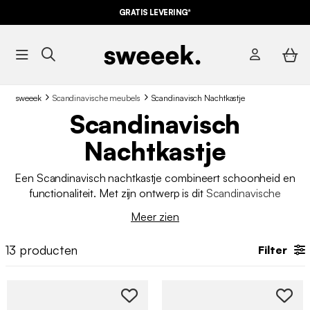
GRATIS LEVERING*
sweeek
Scandinavische meubels
Scandinavisch Nachtkastje
Scandinavisch
Nachtkastje
Een Scandinavisch nachtkastje combineert schoonheid en
functionaliteit. Met zijn ontwerp is dit
Scandinavische
meubelstuk
perfect om een modern en gezellig tintje aan elke
Meer zien
slaapkamer te geven. Deze tafeltjes, die steeds populairder
worden, helpen een warme sfeer te creëren in onze interieurs.
13
producten
Filter
Bij sweeek bieden we
een selectie nachtkastjes
van hoge
kwaliteit tegen de
beste prijzen
.