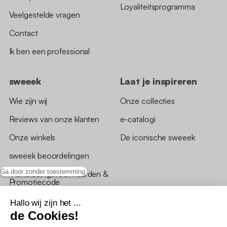
Loyaliteitsprogramma
Veelgestelde vragen
Contact
Ik ben een professional
sweeek
Laat je inspireren
Wie zijn wij
Onze collecties
Reviews van onze klanten
e-catalogi
Onze winkels
De iconische sweeek
sweeek beoordelingen
Ga door zonder toestemming
*Aanbiedingsvoorwaarden &
Promotiecode
Hallo wij zijn het ...
de Cookies!