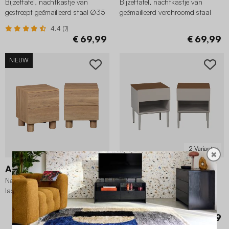
Bijzettafel, nachtkastje van
Bijzettafel, nachtkastje van
gestreept geëmailleerd staal Ø35
geëmailleerd verchroomd staal
x H 46cm
Ø33 x 41cm
4.4 (7)
€ 69,99
€ 69,99
NIEUW
2 Varianten
✖
Ayana
Ashton
Nachtkastje houtdecor met 2
Nachtkastjes met lade en nisje
lades (set van 2)
metaal en houtdecor (set van 2)
4 (1)
€ 129,99
€ 99,99