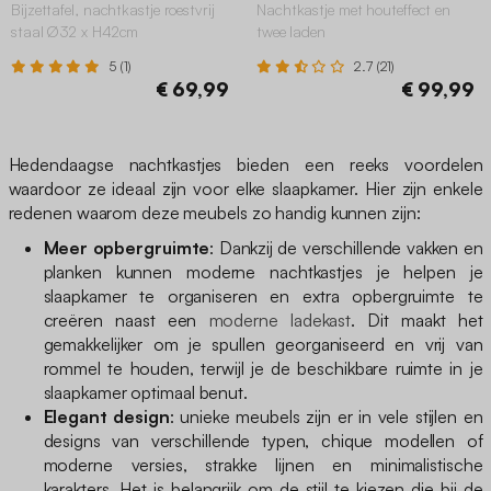
Bijzettafel, nachtkastje roestvrij
Nachtkastje met houteffect en
staal Ø32 x H42cm
twee laden
5 (1)
2.7 (21)
€ 69,99
€ 99,99
Hedendaagse nachtkastjes bieden een reeks voordelen
waardoor ze ideaal zijn voor elke slaapkamer. Hier zijn enkele
redenen waarom deze meubels zo handig kunnen zijn:
Meer opbergruimte
: Dankzij de verschillende vakken en
planken kunnen moderne nachtkastjes je helpen je
slaapkamer te organiseren en extra opbergruimte te
creëren naast een
moderne ladekast
. Dit maakt het
gemakkelijker om je spullen georganiseerd en vrij van
rommel te houden, terwijl je de beschikbare ruimte in je
slaapkamer optimaal benut.
Elegant design
: unieke meubels zijn er in vele stijlen en
designs van verschillende typen, chique modellen of
moderne versies, strakke lijnen en minimalistische
karakters. Het is belangrijk om de stijl te kiezen die bij de