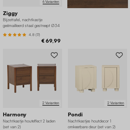
6 Varianten
Ziggy
Bijzettafel, nachtkastje
geëmailleerd staal gestreept Ø34
x H41cm
4.8 (17)
€ 69,99
2 Varianten
2 Varianten
Harmony
Pondi
Nachtkastje houteffect 2 laden
Nachtkastjes houtdecor 1
(set van 2)
omkeerbare deur (set van 2)