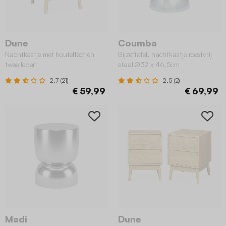
Dune
Coumba
Nachtkastje met houteffect en
Bijzettafel, nachtkastje roestvrij
twee laden
staal Ø32 x 46,5cm
2.7 (21)
2.5 (2)
€ 59,99
€ 69,99
Madi
Dune