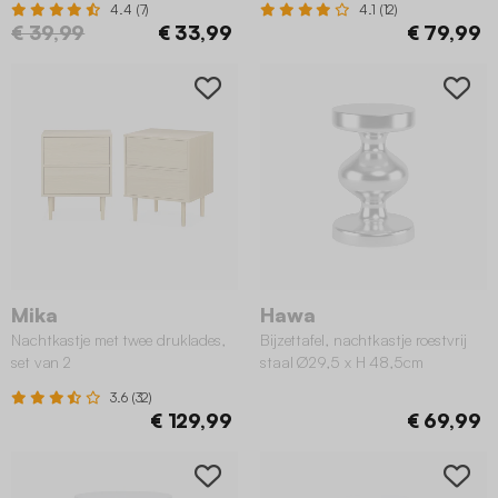
4.4 (7)
4.1 (12)
€ 39,99
€ 33,99
€ 79,99
Mika
Hawa
Nachtkastje met twee druklades,
Bijzettafel, nachtkastje roestvrij
set van 2
staal Ø29,5 x H 48,5cm
3.6 (32)
€ 129,99
€ 69,99