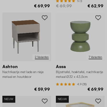
5 (1)
€ 69,99
€ 69,99
€ 62,99
2 Varianten
7 Varianten
Ashton
Assa
Nachtkastje met lade en nisje
Bijzettafel, hoektafel, nachtkastje
metaal en houtdecor
metaal Ø32 x 43,5cm
4.9 (35)
€ 59,99
€ 69,99
NIEUW
NIEUW