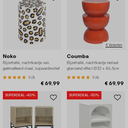
4 Varianten
Noko
Coumba
Bijzettafel, nachtkastje van
Bijzettafel, nachtkastje metaal
geëmailleerd staal, luipaardmotief
glanzend effect Ø32 x 46,5cm
Ø33 x 46cm
5 (3)
5 (6)
€ 69,99
€ 69,99
SUPERDEAL
-40%
SUPERDEAL
-30%