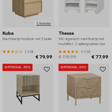
2 Varianten
Kuba
Thessa
Nachtkastje houtlook met 2 lades
Wit organisch nachtkastje met
houteffect, 2 opbergvakken (set
van 2)
2.5 (8)
4.5 (12)
€ 79,99
€ 119,99
€ 77,99
SUPERDEAL
-35%
SUPERDEAL
-25%