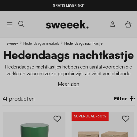
10% KORTING
OP DE
AANBIEDINGEN*
GRATIS LEVERING*
MET DE CODE
SUMMER10
sweeek
Hedendaagse meubels
Hedendaags nachtkastje
Hedendaags nachtkastje
Hedendaagse nachtkastjes hebben een aantal voordelen die
verklaren waarom ze zo populair zijn. Je vindt verschillende
stijlen van deze unieke
eigentijdse meubelstukken
, van hun
Meer zien
klassieke ontwerp tot hun moderne versie. Ze bieden
verschillende voordelen zoals meer opbergruimte en
41
producten
Filter
functionaliteit die de inrichting van je slaapkamer kunnen
verbeteren. Bij sweeek vind je een selectie van verschillende
nachtkastjes die aan je wensen voldoen.
SUPERDEAL
-30%