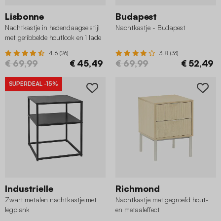
Lisbonne
Budapest
Nachtkastje in hedendaagse stijl
Nachtkastje - Budapest
met geribbelde houtlook en 1 lade
4.6 (26)
3.8 (33)
€ 69,99
€ 45,49
€ 69,99
€ 52,49
SUPERDEAL
-15%
Industrielle
Richmond
Zwart metalen nachtkastje met
Nachtkastje met gegroefd hout-
legplank
en metaaleffect