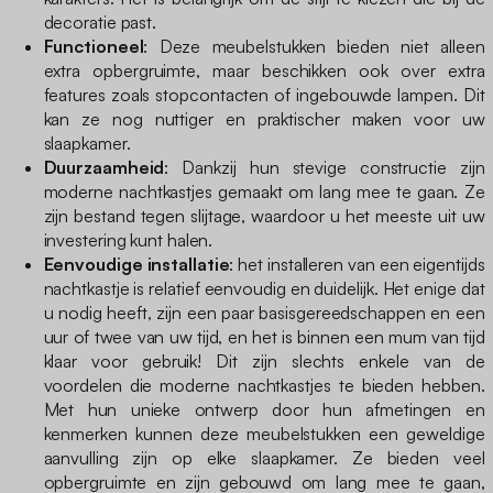
decoratie past.
Functioneel
: Deze meubelstukken bieden niet alleen
extra opbergruimte, maar beschikken ook over extra
features zoals stopcontacten of ingebouwde lampen. Dit
kan ze nog nuttiger en praktischer maken voor uw
slaapkamer.
Duurzaamheid
: Dankzij hun stevige constructie zijn
moderne nachtkastjes gemaakt om lang mee te gaan. Ze
zijn bestand tegen slijtage, waardoor u het meeste uit uw
investering kunt halen.
Eenvoudige installatie
: het installeren van een eigentijds
nachtkastje is relatief eenvoudig en duidelijk. Het enige dat
u nodig heeft, zijn een paar basisgereedschappen en een
uur of twee van uw tijd, en het is binnen een mum van tijd
klaar voor gebruik! Dit zijn slechts enkele van de
voordelen die moderne nachtkastjes te bieden hebben.
Met hun unieke ontwerp door hun afmetingen en
kenmerken kunnen deze meubelstukken een geweldige
aanvulling zijn op elke slaapkamer. Ze bieden veel
opbergruimte en zijn gebouwd om lang mee te gaan,