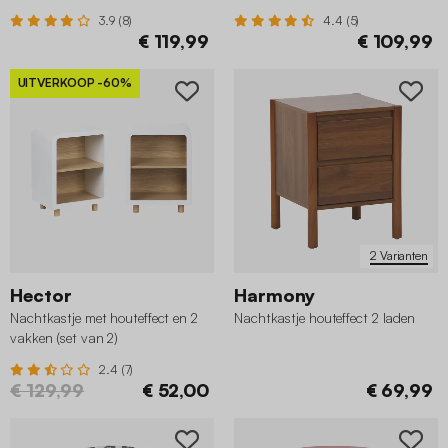
3.9 (8)
4.4 (5)
€ 119,99
€ 109,99
UITVERKOOP
-60%
2 Varianten
Hector
Harmony
Nachtkastje met houteffect en 2
Nachtkastje houteffect 2 laden
vakken (set van 2)
2.4 (7)
€ 129,99
€ 52,00
€ 69,99