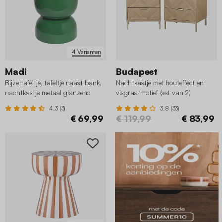
4 Varianten
Madi
Budapest
Bijzettafeltje, tafeltje naast bank,
Nachtkastje met houteffect en
nachtkastje metaal glanzend
visgraatmotief (set van 2)
effect
4.3 (3)
3.8 (33)
€ 69,99
€ 119,99
€ 83,99