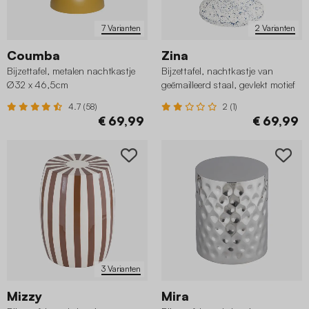
7 Varianten
2 Varianten
Coumba
Zina
Bijzettafel, metalen nachtkastje
Bijzettafel, nachtkastje van
Ø32 x 46,5cm
geëmailleerd staal, gevlekt motief
Ø33 x 47cm
4.7 (58)
2 (1)
€ 69,99
€ 69,99
3 Varianten
Mizzy
Mira