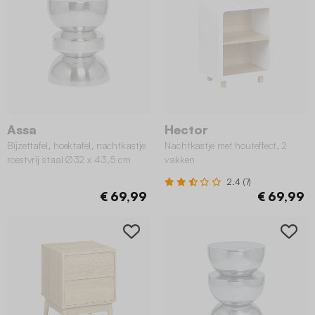
Assa
Hector
Bijzettafel, hoektafel, nachtkastje
Nachtkastje met houteffect, 2
roestvrij staal Ø32 x 43,5 cm
vakken
2.4 (7)
€ 69,99
€ 69,99