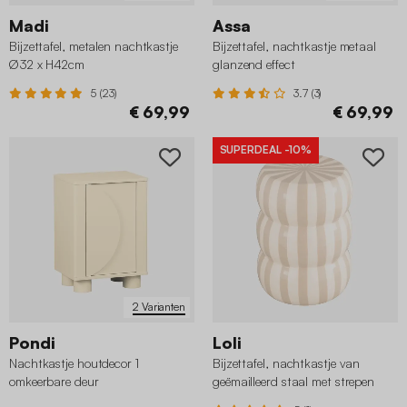
Madi
Assa
Bijzettafel, metalen nachtkastje
Bijzettafel, nachtkastje metaal
Ø32 x H42cm
glanzend effect
5 (23)
3.7 (3)
€ 69,99
€ 69,99
SUPERDEAL
-10%
2 Varianten
Pondi
Loli
Nachtkastje houtdecor 1
Bijzettafel, nachtkastje van
omkeerbare deur
geëmailleerd staal met strepen
Ø33 x 46cm