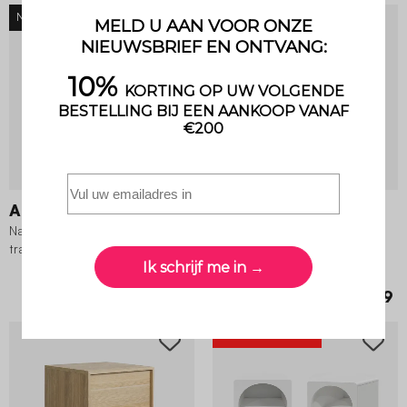
NIEUW
NIEUW
Aretha
Ayana
Nachtkastje met houtdecor en
Nachtkastje houtdecor met 2
travertin-effect 1 lade
lades
€ 79,99
€ 69,99
SUPERDEAL
-35%