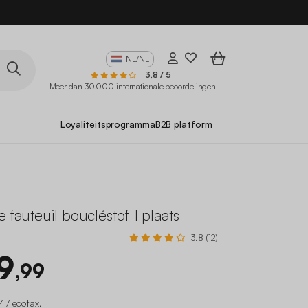
NL/NL
3,8 / 5
Meer dan 30.000 internationale beoordelingen
Loyaliteitsprogramma
B2B platform
e fauteuil boucléstof 1 plaats
3.8 (12)
9
,99
47 ecotax
.