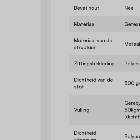
Bevat hout
Nee
Materiaal
Getext
Materiaal van de
Metaa
structuur
Zittingsbekleding
Polyes
Dichtheid van de
500 g
stof
Gerecy
Vulling
50kg/m
(dicht
Dichtheid
Polyur
zitschuim