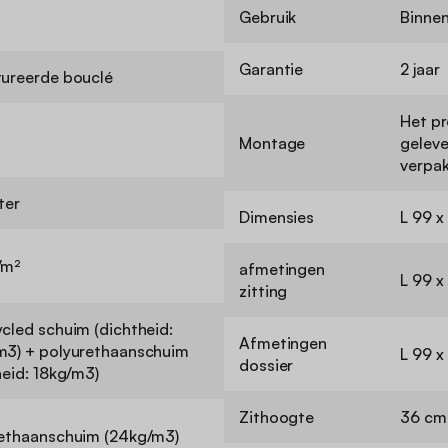
Gebruik
Binne
Garantie
2 jaar
ureerde bouclé
Het p
l
Montage
geleve
verpak
ter
Dimensies
L 99 x
/m²
afmetingen
L 99 x
zitting
cled schuim (dichtheid:
Afmetingen
3) + polyurethaanschuim
L 99 x
dossier
heid: 18kg/m3)
Zithoogte
36 cm
ethaanschuim (24kg/m3)