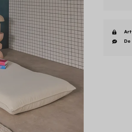
Art
De 