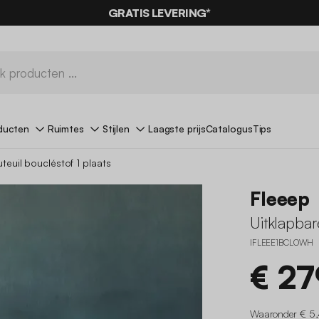
GRATIS LEVERING*
ducten
Ruimtes
Stijlen
Laagste prijs
Catalogus
Tips
uteuil boucléstof 1 plaats
Fleeep
Uitklapbar
IFLEEE1BCLOWH
€ 27
Waaronder € 5,