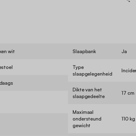
en wit
Slaapbank
Ja
estoel
Type
Incide
slaapgelegenheid
daags
Dikte van het
17 cm
slaapgedeelte
Maximaal
ondersteund
110 kg
gewicht