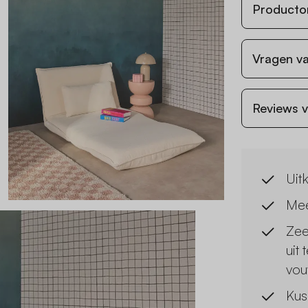
Producto
Vragen va
Reviews v
Uit
Mee
Zee
uit
vo
Kus