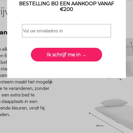
jving
an alle situaties
ie elk moment nog gezelliger
n film te kijken of een vriend
e behoeften aan dankzij de
re standen. De textuur van het
arme en relaxte touch toe
ysteem maakt het mogelijk
e te veranderen, zonder
 een extra bed te
 slaapplaats in een
ende kleuren, vindt hij
heden.