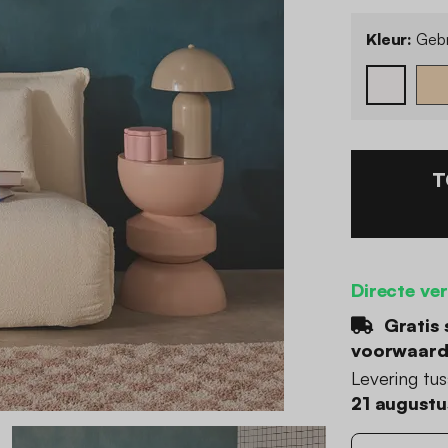
Kleur:
Gebr
T
Directe ve
Gratis 
voorwaar
Levering tu
21 augustu