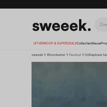
UITVERKOOP & SUPERDEALS
Collecties
Nieuw
Pro
sweeek
Woonkamer
Fauteuil
Uitklapbare fa