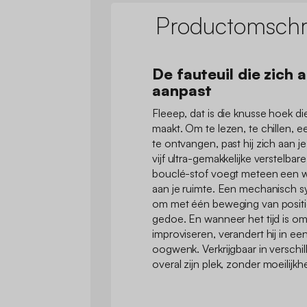
Productomschri
De fauteuil die zich a
aanpast
Fleeep, dat is die knusse hoek d
maakt. Om te lezen, te chillen, ee
te ontvangen, past hij zich aan j
vijf ultra-gemakkelijke verstelba
bouclé-stof voegt meteen een w
aan je ruimte. Een mechanisch s
om met één beweging van positi
gedoe. En wanneer het tijd is om
improviseren, verandert hij in een
oogwenk. Verkrijgbaar in verschill
overal zijn plek, zonder moeilijk