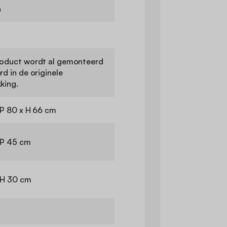
n
roduct wordt al gemonteerd
rd in de originele
king.
 P 80 x H 66 cm
 P 45 cm
 H 30 cm