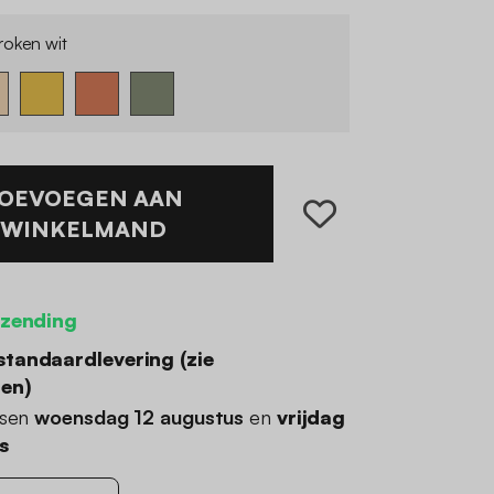
oken wit
OEVOEGEN AAN
WINKELMAND
rzending
standaardlevering (
zie
den
)
ssen
woensdag 12 augustus
en
vrijdag
s