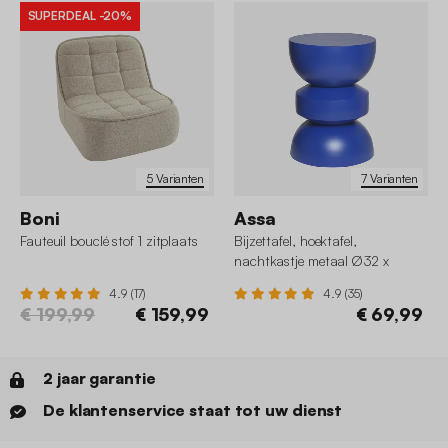
SUPERDEAL
-20%
5 Varianten
7 Varianten
Boni
Assa
Fauteuil bouclé stof 1 zitplaats
Bijzettafel, hoektafel,
nachtkastje metaal Ø32 x
43,5cm
4.9 (17)
4.9 (35)
€ 199,99
€ 159,99
€ 69,99
2 jaar garantie
De klantenservice staat tot uw dienst