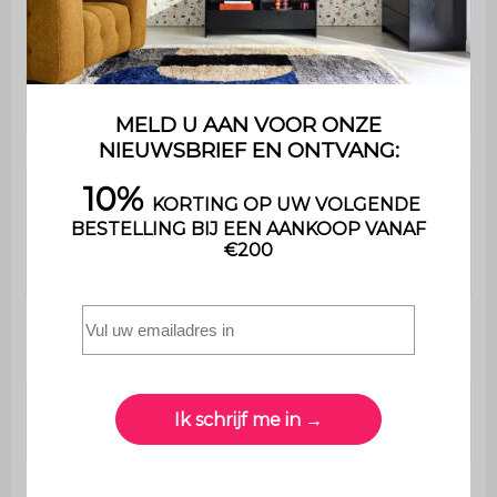
Materiaal van de zitting
Bouclé textuur
Dichtheid van de stof
500 g/m²
Gerecycled schuim (dichtheid:
50kg/m3) +
Vulling
polyurethaanschuim (dichtheid:
18kg/m3)
Dichtheid
39cm polyurethaanschuim
zitschuim
(30kg/m3)
Met
Nee
opbergruimte
Maximaal