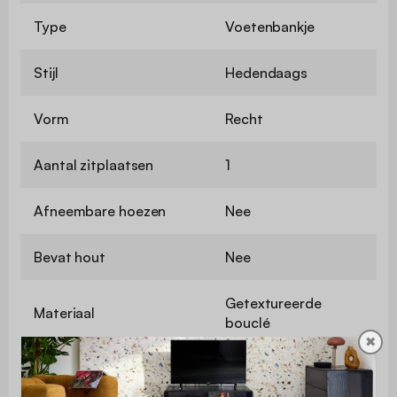
Type
Voetenbankje
Stijl
Hedendaags
Vorm
Recht
Aantal zitplaatsen
1
Afneembare hoezen
Nee
Bevat hout
Nee
Getextureerde
Materiaal
bouclé
✖
Materiaal van de
Schuim
structuur