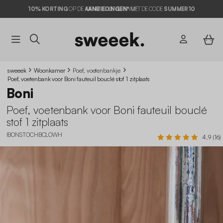
10% KORTING
OP DE
AANBIEDINGEN*
MET DE CODE
SUMMER10
sweeek
Woonkamer
Poef, voetenbankje
Poef, voetenbank voor Boni fauteuil bouclé stof 1 zitplaats
Boni
Poef, voetenbank voor Boni fauteuil bouclé
stof 1 zitplaats
IBONSTOCHBCLOWH
4.9 (16)