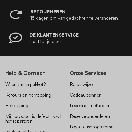
RETOURNEREN
15 dagen om van gedachten te veranderen
DE KLANTENSERVICE
staat tot je dienst
Help & Contact
Onze Services
Waar is mijn pakket?
Betaalwijze
Retours en herroeping
Cadeaubonnen
Herroeping
Leveringsmethoden
Mijn product is defect, ik wil
Reserveonderdelen
het repareren
Loyaliteitsprogramma
Veelgestelde vragen