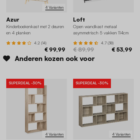
4 Varianten
Azur
Loft
Kinderboekenkast met 2 deuren
Open wandkast metaal
en 4 planken
asymmetrisch 5 vakken 114cm
4.2 (14)
4.7 (38)
€ 99,99
€ 89,99
€ 53,99
Anderen kozen ook voor
SUPERDEAL
-30%
SUPERDEAL
-30%
4 Varianten
4 Varianten