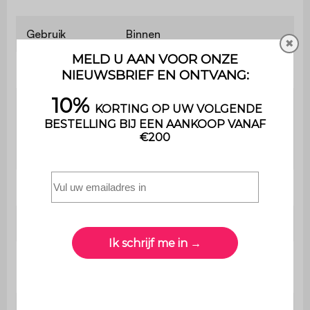
Gebruik
Binnen
✖
Garantie
2 jaar
Het product wordt in een kit
geleverd , de bijgesloten
Montage
handleiding zal je begeleiden
voor de montage.
Boekenkast
B 83 x D 23 x H 80cm
Dikte paneel
1,5cm
B 51,5 x D 23cm / B 27 x D
Planken
23cm