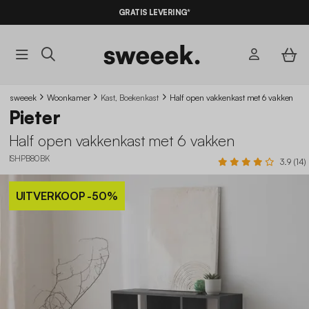
GRATIS LEVERING*
sweeek
Woonkamer
Kast, Boekenkast
Half open vakkenkast met 6 vakken
Pieter
Half open vakkenkast met 6 vakken
ISHPB80BK
3.9 (14)
UITVERKOOP
-50%