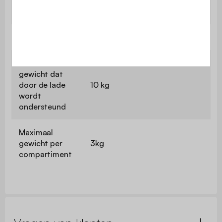
Hoogte tussen
24,7cm
planken
Nettogewicht
14 kg
Maximaal
gewicht dat
door de lade
10 kg
wordt
ondersteund
Maximaal
gewicht per
3kg
compartiment