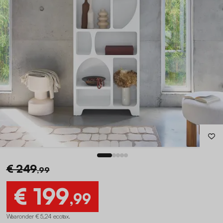
€ 249
,99
€ 199
,99
Waaronder € 5,24 ecotax
.