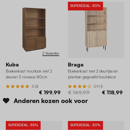
SUPERDEAL
-30%
2 Varianten
Kuba
Braga
Boekenkast houtlook met 2
Boekenkast met 2 deurtjes en
deuren 5 niveaus 80cm
planken gegroefd houtdecor
80cm
5 (3)
3.9 (7)
€ 199,99
€ 169,99
€ 118,99
Anderen kozen ook voor
SUPERDEAL
-35%
SUPERDEAL
-30%