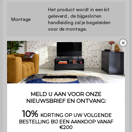
Het product wordt in een kit
geleverd , de bijgesloten
Montage
handleiding zal je begeleiden
voor de montage.
✖
Bibliotheek
B 80 x D 35 x H 180cm
Dikte paneel
2,5cm / 1,5cm
Compartiment 1
B 42 x D 33x H 72cm
Compartiment 2
B 29 x D 33 x H 30cm
B 29 x D 33 x H
Compartiment 3
38,8cm