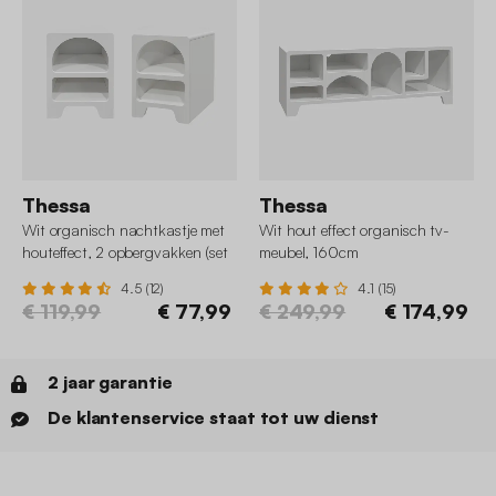
Thessa
Thessa
Wit organisch nachtkastje met
Wit hout effect organisch tv-
houteffect, 2 opbergvakken (set
meubel, 160cm
van 2)
4.5 (12)
4.1 (15)
€ 119,99
€ 77,99
€ 249,99
€ 174,99
2 jaar garantie
De klantenservice staat tot uw dienst