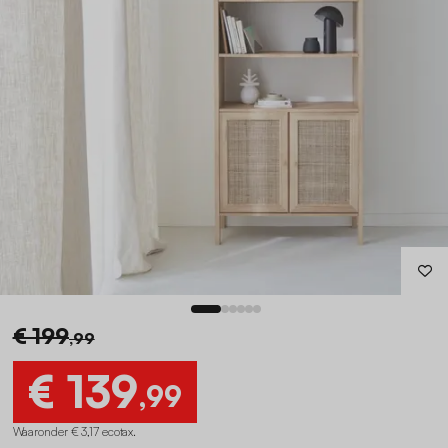
€ 199
,99
€ 139
,99
Waaronder € 3,17 ecotax
.