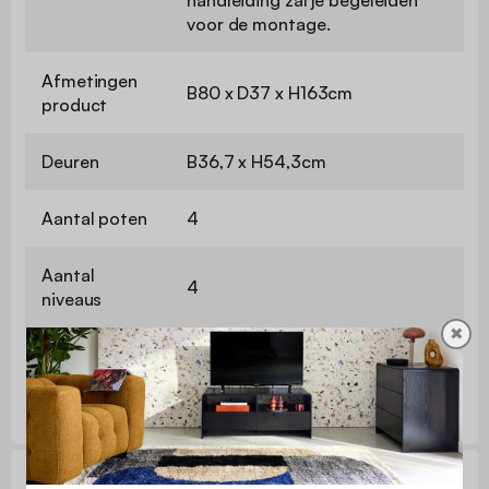
voor de montage.
Afmetingen
B80 x D37 x H163cm
product
Deuren
B36,7 x H54,3cm
Aantal poten
4
Aantal
4
niveaus
✖
Nettogewicht
33,1kg