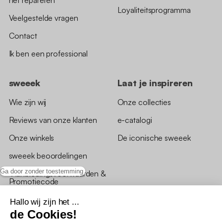
het repareren
Loyaliteitsprogramma
Veelgestelde vragen
Contact
Ik ben een professional
sweeek
Laat je inspireren
Wie zijn wij
Onze collecties
Reviews van onze klanten
e-catalogi
Onze winkels
De iconische sweeek
sweeek beoordelingen
Ga door zonder toestemming
*Aanbiedingsvoorwaarden &
Promotiecode
Hallo wij zijn het ...
de Cookies!