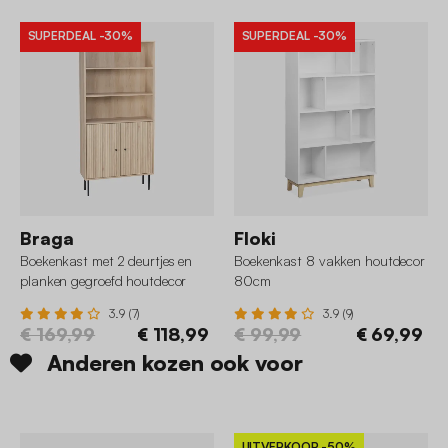
SUPERDEAL
-30%
SUPERDEAL
-30%
Braga
Floki
Boekenkast met 2 deurtjes en
Boekenkast 8 vakken houtdecor
planken gegroefd houtdecor
80cm
80cm
3.9 (7)
3.9 (9)
€ 169,99
€ 118,99
€ 99,99
€ 69,99
Anderen kozen ook voor
UITVERKOOP
-50%