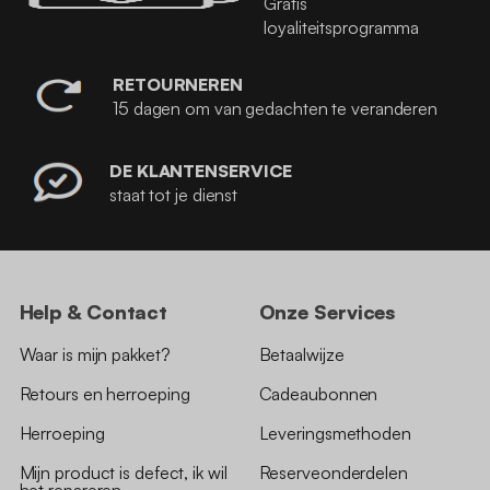
Gratis
loyaliteitsprogramma
RETOURNEREN
15 dagen om van gedachten te veranderen
DE KLANTENSERVICE
staat tot je dienst
Help & Contact
Onze Services
Waar is mijn pakket?
Betaalwijze
Retours en herroeping
Cadeaubonnen
Herroeping
Leveringsmethoden
Mijn product is defect, ik wil
Reserveonderdelen