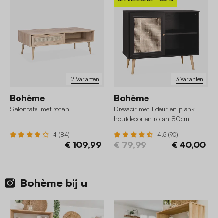
2 Varianten
3 Varianten
Bohème
Bohème
Salontafel met rotan
Dressoir met 1 deur en plank
houtdecor en rotan 80cm
4 (84)
4.5 (90)
€ 109,99
€ 79,99
€ 40,00
Bohème bij u