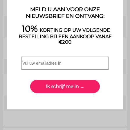
Technische informatie
Afmetingen
B74 x D37cm / B36 x D37cm
schap
Hoogte tussen
25,8 /27,3 /28cm
planken
Handgrepen
ø1,8 x 2,4cm
Aantal
2
handgrepen
Dikte paneel
1,5cm