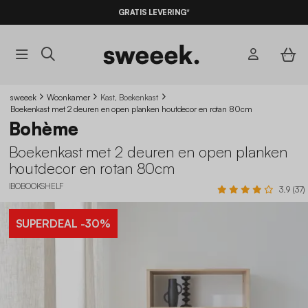
10% KORTING
OP DE
AANBIEDINGEN*
GRATIS LEVERING*
MET DE CODE
SUMMER10
sweeek
Woonkamer
Kast, Boekenkast
Boekenkast met 2 deuren en open planken houtdecor en rotan 80cm
Bohème
Boekenkast met 2 deuren en open planken
houtdecor en rotan 80cm
IBOBOOKSHELF
3.9 (37)
SUPERDEAL
-30%