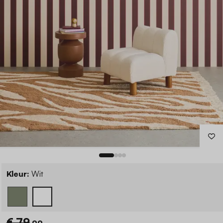
Kleur:
Wit
€ 79
,99