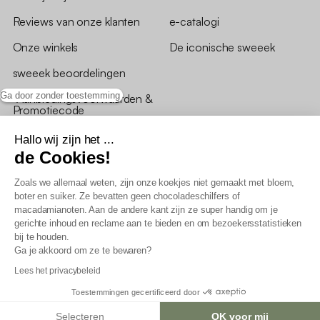
Reviews van onze klanten
e-catalogi
Onze winkels
De iconische sweeek
sweeek beoordelingen
Ga door zonder toestemming
*Aanbiedingsvoorwaarden &
Promotiecode
Hallo wij zijn het ...
de Cookies!
Zoals we allemaal weten, zijn onze koekjes niet gemaakt met bloem,
boter en suiker. Ze bevatten geen chocoladeschilfers of
Algemene verkoopsvoorwaarden
macadamianoten. Aan de andere kant zijn ze super handig om je
AV loyaliteitsprogramma
gerichte inhoud en reclame aan te bieden en om bezoekersstatistieken
Beleid persoonsgegevens
bij te houden.
Verkoopsvoorwaarden voor B2B
Ga je akkoord om ze te bewaren?
Verklaring inzake toegankelijkheid
Lees het privacybeleid
Toestemmingen gecertificeerd door
Selecteren
OK voor mij