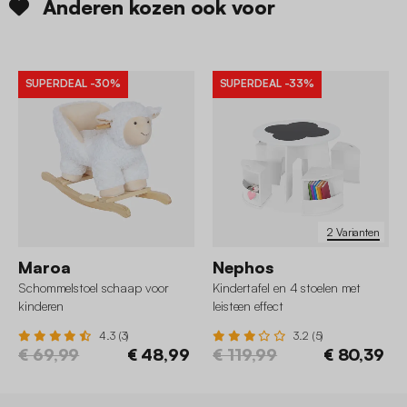
Anderen kozen ook voor
SUPERDEAL
-30%
SUPERDEAL
-33%
2 Varianten
Maroa
Nephos
Schommelstoel schaap voor
Kindertafel en 4 stoelen met
kinderen
leisteen effect
4.3 (3)
3.2 (5)
€ 69,99
€ 48,99
€ 119,99
€ 80,39