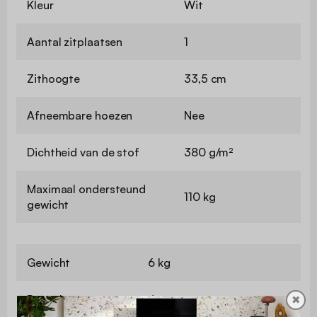
Kleur
Wit
Aantal zitplaatsen
1
Zithoogte
33,5 cm
Afneembare hoezen
Nee
Dichtheid van de stof
380 g/m²
Maximaal ondersteund
110 kg
gewicht
Gewicht
6 kg
Bevat hout
Ja
✖