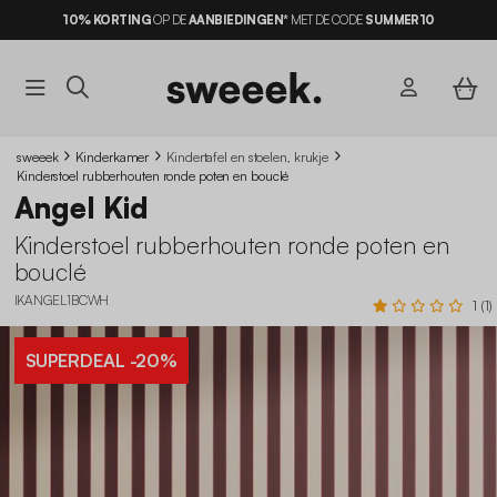
10% KORTING
OP DE
AANBIEDINGEN*
MET DE CODE
SUMMER10
sweeek
Kinderkamer
Kindertafel en stoelen, krukje
Kinderstoel rubberhouten ronde poten en bouclé
Angel Kid
Kinderstoel rubberhouten ronde poten en
bouclé
IKANGEL1BCWH
1 (1)
SUPERDEAL
-20%