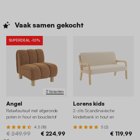
Vaak samen
gekocht
SUPERDEAL
-10%
3 Varianten
Angel
Lorens kids
Relaxfauteuil met afgeronde
2-zits Scandinavische
poten in hout en boucléstof
kinderbank in hout en
boucléstof
4.5 (18)
5 (2)
€ 249,99
€ 224,99
€ 119,99