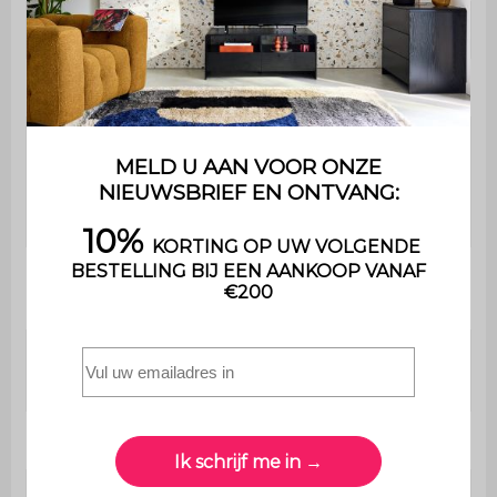
Gebruik
Binnen
Garantie
2 jaar
De montage is heel
eenvoudig , een
Montage
handleiding wordt
meegeleverd
Polyurethaanschuim
Bekleding zitvlak
(24kg/m3 en 20kg/m3)
Polyurethaanschuim
Dossier opvulling
(24kg/m3 en 20kg/m3)
Dimensies
L 47 x D 56,5 x H 52,5 cm