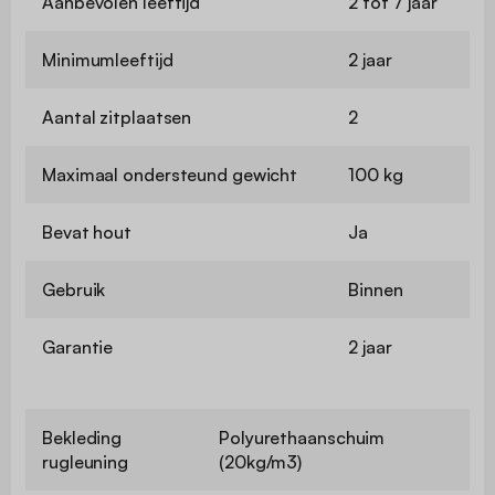
Aanbevolen leeftijd
2 tot 7 jaar
Minimumleeftijd
2 jaar
Aantal zitplaatsen
2
Maximaal ondersteund gewicht
100 kg
Bevat hout
Ja
Gebruik
Binnen
Garantie
2 jaar
Bekleding
Polyurethaanschuim
rugleuning
(20kg/m3)