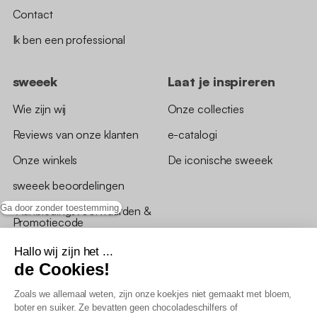
Contact
Ik ben een professional
sweeek
Laat je inspireren
Wie zijn wij
Onze collecties
Reviews van onze klanten
e-catalogi
Onze winkels
De iconische sweeek
sweeek beoordelingen
Ga door zonder toestemming
*Aanbiedingsvoorwaarden &
Promotiecode
Hallo wij zijn het ...
de Cookies!
Zoals we allemaal weten, zijn onze koekjes niet gemaakt met bloem,
boter en suiker. Ze bevatten geen chocoladeschilfers of
Algemene verkoopsvoorwaarden