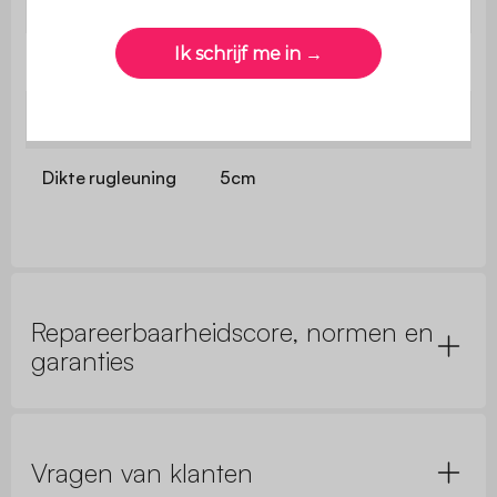
Nettogewicht
7kg
Stoel
Zigzagveren
Dikte zitting
10cm
Dikte rugleuning
5cm
Repareerbaarheidscore, normen en
garanties
Vragen van klanten