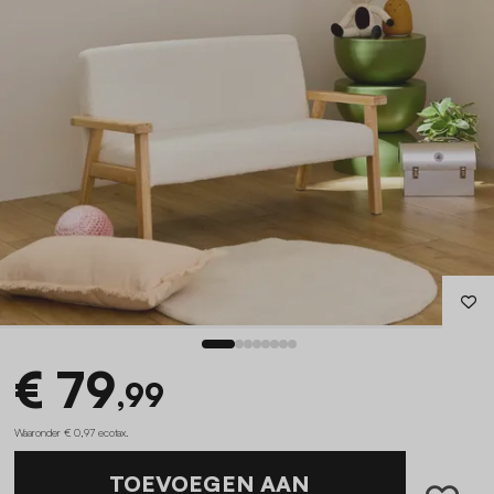
€ 79
,99
Waaronder € 0,97 ecotax
.
TOEVOEGEN AAN