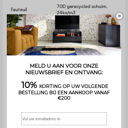
70D gerecycled schuim,
Fauteuil
24kg/m3
✖
Rugleuning
20 kg/m3 schuim
Afmetingen
B 84 x D 43,5 x H 50cm
fauteuil
Stoel
31,5 x 74 cm
Zithoogte
25 cm
Rugleuning
74 x27 cm
Hoogte
34 cm
armleuning