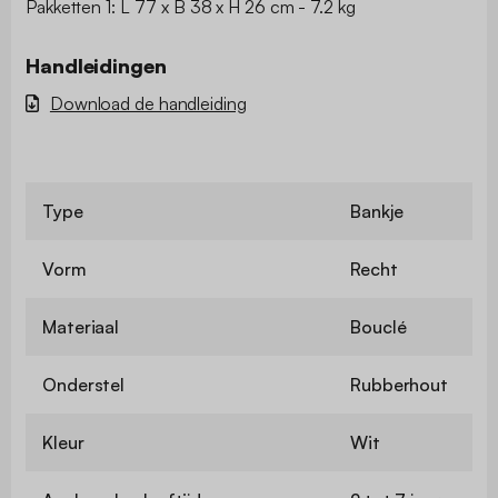
Pakketten 1: L 77 x B 38 x H 26 cm - 7.2 kg
Handleidingen
Download de handleiding
Type
Bankje
Vorm
Recht
Materiaal
Bouclé
Onderstel
Rubberhout
Kleur
Wit