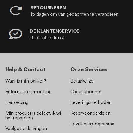
RETOURNEREN
15 dagen om van gedachten te veranderen
DE KLANTENSERVICE
staat tot je dienst
Help & Contact
Onze Services
Waar is mijn pakket?
Betaalwijze
Retours en herroeping
Cadeaubonnen
Herroeping
Leveringsmethoden
Mijn product is defect, ik wil
Reserveonderdelen
het repareren
Loyaliteitsprogramma
Veelgestelde vragen