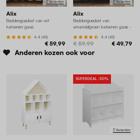
3 Varianten
3 Varianten
Alix
Alix
Beddengoedset van wit
Beddengoedset van
katoenen gaas
amandelgroen katoenen gaas -
Alix
4.4 (45)
4.4 (45)
€ 59,99
€ 59,99
€ 49,79
Anderen kozen ook voor
SUPERDEAL
-30%
3 Varianten