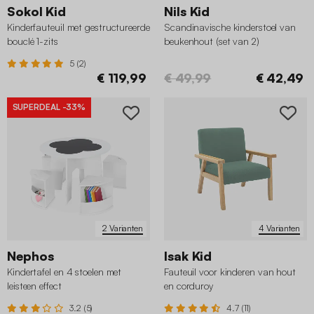
Sokol Kid
Nils Kid
Kinderfauteuil met gestructureerde
Scandinavische kinderstoel van
bouclé 1-zits
beukenhout (set van 2)
5 (2)
€ 119,99
€ 49,99
€ 42,49
SUPERDEAL
-33%
2 Varianten
4 Varianten
Nephos
Isak Kid
Kindertafel en 4 stoelen met
Fauteuil voor kinderen van hout
leisteen effect
en corduroy
3.2 (5)
4.7 (11)