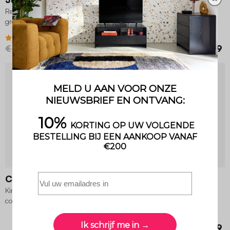
Rechthoekige kindertafel
Rotan kinderstoel
grenenhout 4 stoelen
4.7 (7)
€ 79,99
€ 71,99
€ 69,99
€ 60,19
SUPERDEAL
-30%
2 Varianten
Cléo
Ava
Kinder slaapbank uitklapbaar
Fauteuil voor kinderen in hert
corduroy
vorm
5 (1)
€ 149,99
€ 49,99
€ 34,99