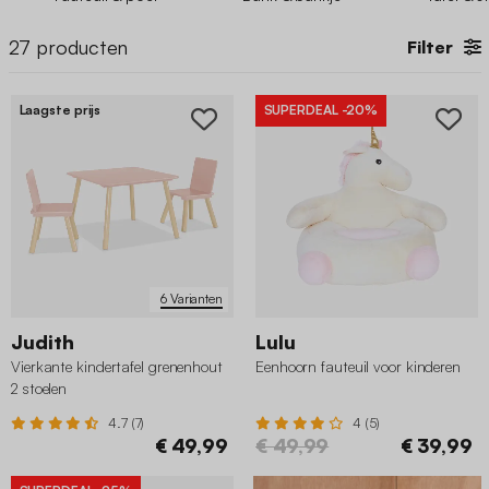
27
producten
Filter
Laagste prijs
SUPERDEAL
-20%
6 Varianten
Judith
Lulu
Vierkante kindertafel grenenhout
Eenhoorn fauteuil voor kinderen
2 stoelen
4.7 (7)
4 (5)
€ 49,99
€ 49,99
€ 39,99