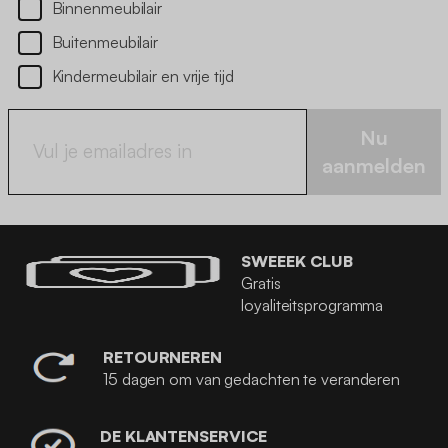
Binnenmeubilair
Buitenmeubilair
Kindermeubilair en vrije tijd
Nu
aanmelden
SWEEEK CLUB
Gratis
loyaliteitsprogramma
RETOURNEREN
15 dagen om van gedachten te veranderen
DE KLANTENSERVICE