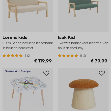
Lorens kids
Isak Kid
2-zits Scandinavische kinderbank
Tweezits bankje voor kinderen van
in hout en boucléstof
hout en corduroy
5 (2)
5 (2)
€ 119,99
€ 79,99
Gemaakt in Europa