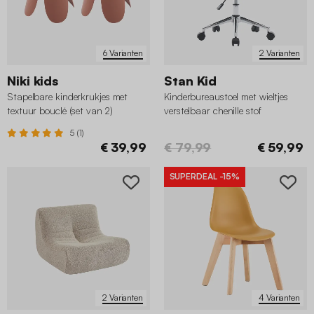
6 Varianten
2 Varianten
Niki kids
Stan Kid
Stapelbare kinderkrukjes met
Kinderbureaustoel met wieltjes
textuur bouclé (set van 2)
verstelbaar chenille stof
5 (1)
€ 39,99
€ 79,99
€ 59,99
SUPERDEAL
-15%
2 Varianten
4 Varianten