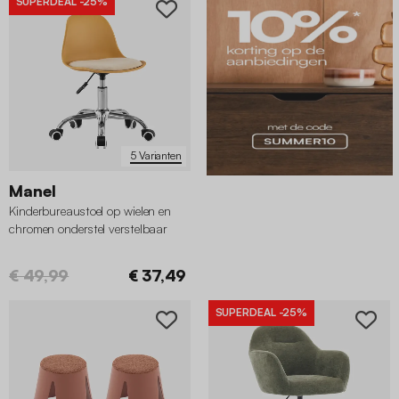
SUPERDEAL
-25%
5 Varianten
Manel
Kinderbureaustoel op wielen en
chromen onderstel verstelbaar
€ 49,99
€ 37,49
SUPERDEAL
-25%