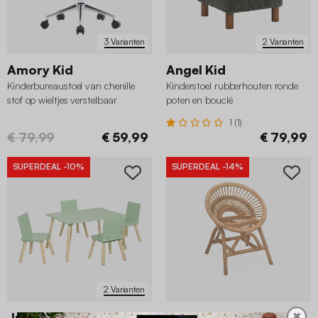
3 Varianten
2 Varianten
Amory Kid
Angel Kid
Kinderbureaustoel van chenille
Kinderstoel rubberhouten ronde
stof op wieltjes verstelbaar
poten en bouclé
1 (1)
€ 79,99
€ 59,99
€ 79,99
SUPERDEAL
-10%
SUPERDEAL
-14%
2 Varianten
Judith
Maeva
✖