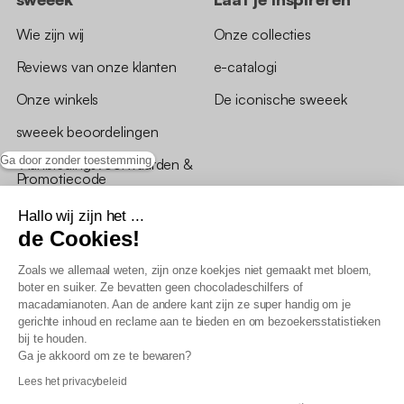
Wie zijn wij
Onze collecties
Reviews van onze klanten
e-catalogi
Onze winkels
De iconische sweeek
sweeek beoordelingen
Ga door zonder toestemming
*Aanbiedingsvoorwaarden &
Promotiecode
Hallo wij zijn het ...
de Cookies!
Zoals we allemaal weten, zijn onze koekjes niet gemaakt met bloem,
boter en suiker. Ze bevatten geen chocoladeschilfers of
Algemene verkoopsvoorwaarden
macadamianoten. Aan de andere kant zijn ze super handig om je
AV loyaliteitsprogramma
gerichte inhoud en reclame aan te bieden en om bezoekersstatistieken
Beleid persoonsgegevens
bij te houden.
Verkoopsvoorwaarden voor B2B
Ga je akkoord om ze te bewaren?
Verklaring inzake toegankelijkheid
Lees het privacybeleid