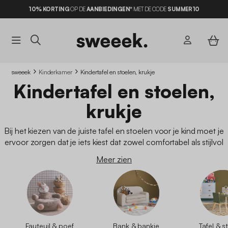
10% KORTING
OP DE
AANBIEDINGEN*
MET DE CODE
SUMMER10
sweeek
Kinderkamer
Kindertafel en stoelen, krukje
Kindertafel en stoelen,
krukje
Bij het kiezen van de juiste tafel en stoelen voor je kind moet je
ervoor zorgen dat je iets kiest dat zowel comfortabel als stijlvol
is, en duurzaam genoeg om jaren mee te gaan. Er zijn veel
Meer zien
verschillende soorten tafels en stoelen waaruit u kunt kiezen,
dus u vindt zeker iets wat u bevalt.
Fauteuil & poef
Bank & bankje
Tafel & s