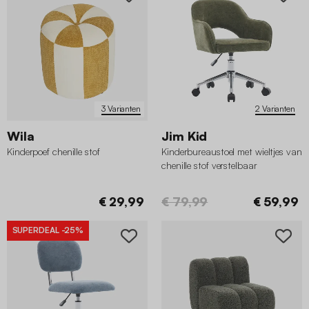
3 Varianten
2 Varianten
Wila
Jim Kid
Kinderpoef chenille stof
Kinderbureaustoel met wieltjes van
chenille stof verstelbaar
€ 29,99
€ 79,99
€ 59,99
SUPERDEAL
-25%