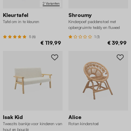
2 Varianten
Kleurtafel
Shroumy
Tafel om in te kleuren
Kinderpoef paddenstoel met
opbergruimte teddy en fluweel
5 (6)
1 (1)
€ 119,99
€ 39,99
Isak Kid
Alice
Tweezits bankje voor kinderen van
Rotan kinderstoel
hout en bouclé