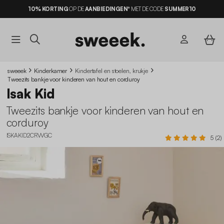
10% KORTING
OP DE
AANBIEDINGEN*
MET DE CODE
SUMMER10
sweeek
Kinderkamer
Kindertafel en stoelen, krukje
Tweezits bankje voor kinderen van hout en corduroy
Isak Kid
Tweezits bankje voor kinderen van hout en
corduroy
ISKAKID2CRVVGC
5 (2)