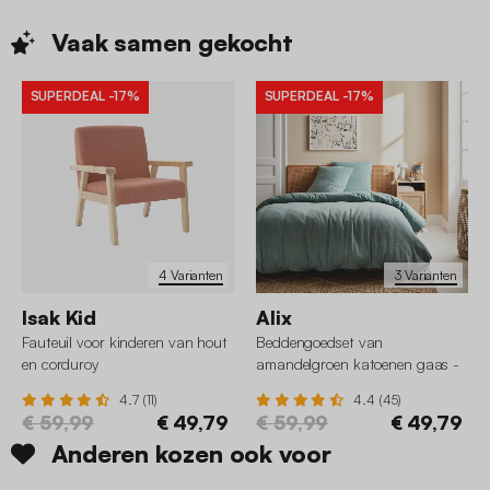
Vaak samen
gekocht
SUPERDEAL
-17%
SUPERDEAL
-17%
4 Varianten
3 Varianten
Isak Kid
Alix
Fauteuil voor kinderen van hout
Beddengoedset van
en corduroy
amandelgroen katoenen gaas -
Alix
4.7 (11)
4.4 (45)
€ 59,99
€ 49,79
€ 59,99
€ 49,79
Anderen kozen ook voor