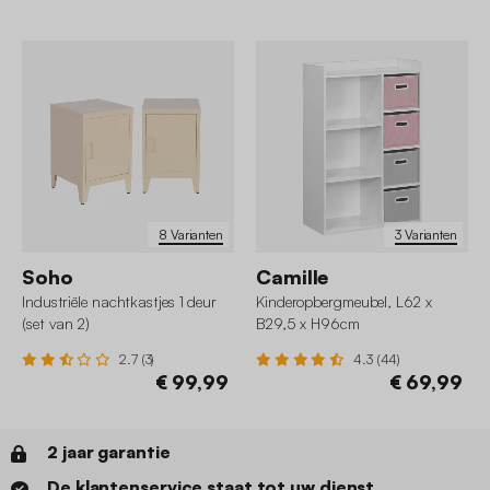
8 Varianten
3 Varianten
Soho
Camille
Industriële nachtkastjes 1 deur
Kinderopbergmeubel, L62 x
(set van 2)
B29,5 x H96cm
2.7 (3)
4.3 (44)
€ 99,99
€ 69,99
2 jaar garantie
De klantenservice staat tot uw dienst