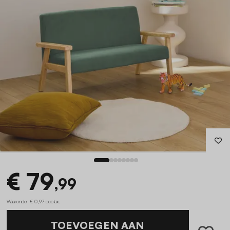
€ 79
,99
Waaronder € 0,97 ecotax
.
TOEVOEGEN AAN