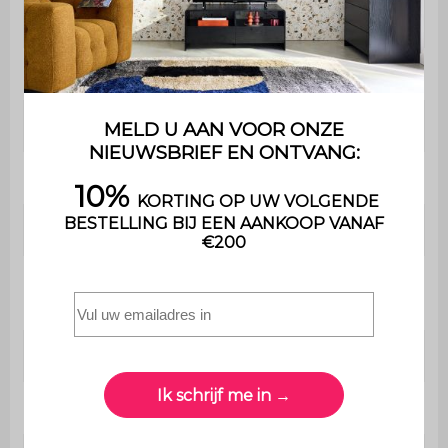
Polyurethaanschuim (20kg/m3)
rugleuning
Rugleuning
Schuim 20 kg/m3
Stoel
31,5 x 74 cm
Zithoogte
25 cm
Rugleuning
74 x27 cm
Hoogte
34 cm
armleuning
Nettogewicht
7kg
Stoel
Zigzagveren