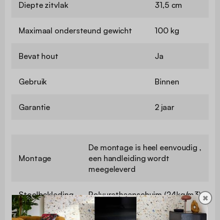
Diepte zitvlak
31,5 cm
Maximaal ondersteund gewicht
100 kg
Bevat hout
Ja
Gebruik
Binnen
Garantie
2 jaar
De montage is heel eenvoudig ,
Montage
een handleiding wordt
meegeleverd
Stoelbekleding
Polyurethaanschuim (24kg/m3)
✖
Bekleding