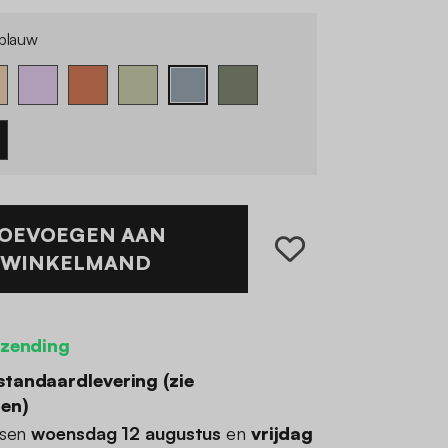
sblauw
OEVOEGEN AAN
WINKELMAND
rzending
standaardlevering (
zie
den
)
ssen
woensdag 12 augustus
en
vrijdag