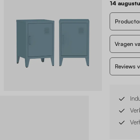
14 august
Producto
Vragen va
Reviews v
Indu
Ver
Ver