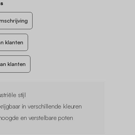
us
mschrijving
n klanten
an klanten
striële stijl
krijgbaar in verschillende kleuren
hoogde en verstelbare poten