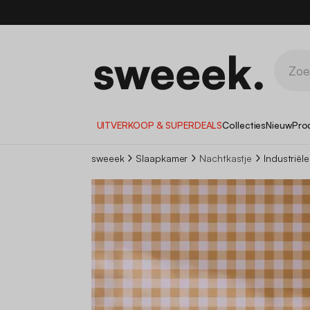
1
UITVERKOOP & SUPERDEALS
Collecties
Nieuw
Pro
sweeek
Slaapkamer
Nachtkastje
Industriël