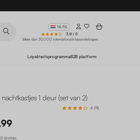
10
NL/NL
3,8 / 5
Meer dan 30.000 internationale beoordelingen
Loyaliteitsprogramma
B2B platform
 nachtkastjes 1 deur (set van 2)
4 (19)
,99
2 ecotax
.