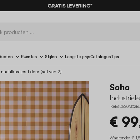
0% KORTING
OP DE
AANBIEDINGEN*
GRATIS LEVERING*
MET DE CODE
SUMMER
ducten
Ruimtes
Stijlen
Laagste prijs
Catalogus
Tips
e nachtkastjes 1 deur (set van 2)
Soho
Industriële
IKBESIDESOMX2BL
€ 99
Waaronder € 1,5