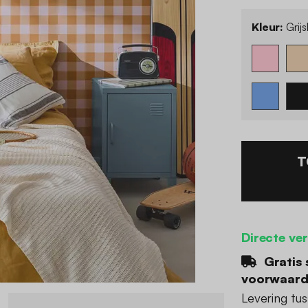
Kleur:
Grij
T
Directe ve
Gratis 
voorwaar
Levering tu