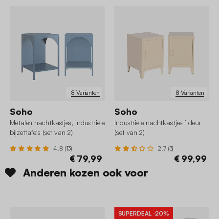
8 Varianten
8 Varianten
Soho
Soho
Metalen nachtkastjes, industriële
Industriële nachtkastjes 1 deur
bijzettafels (set van 2)
(set van 2)
4.8 (13)
2.7 (3)
€ 79,99
€ 99,99
Anderen kozen ook voor
SUPERDEAL
-20%