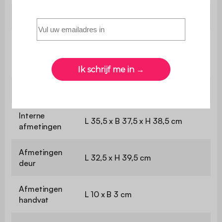
Garantie
2 jaar
De montage is heel eenvoudig ,
Montage
een handleiding wordt
meegeleverd
Afmetingen
L 38 x B 38 x H 57 cm
Interne
L 35,5 x B 37,5 x H 38,5 cm
afmetingen
Afmetingen
L 32,5 x H 39,5 cm
deur
Afmetingen
L 10 x B 3 cm
handvat