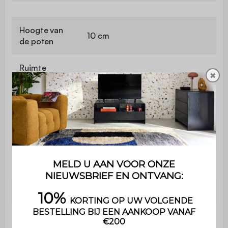
Hoogte van
10 cm
de poten
Ruimte
✖
tussen de
28 cm
poten
Maximaal
ondersteund
10 kg
gewicht
Gewicht
5,4 kg
Bevat hout
Nee
Gebruik
Binnen