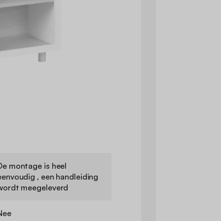
De montage is heel
eenvoudig , een handleiding
wordt meegeleverd
Nee