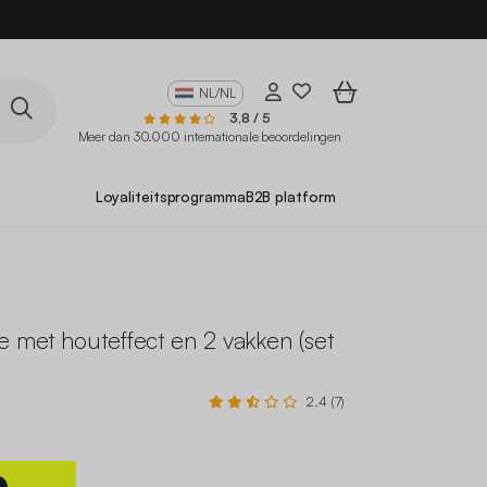
10
NL/NL
3,8 / 5
Meer dan 30.000 internationale beoordelingen
Loyaliteitsprogramma
B2B platform
e met houteffect en 2 vakken (set
2.4 (7)