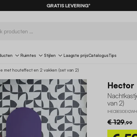
0% KORTING
OP DE
AANBIEDINGEN*
GRATIS LEVERING*
MET DE CODE
SUMMER
ducten
Ruimtes
Stijlen
Laagste prijs
Catalogus
Tips
e met houteffect en 2 vakken (set van 2)
Hector
Nachtkastj
van 2)
IHECBESIDEX2WH
€ 129
,99