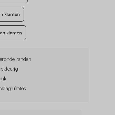
n klanten
an klanten
eronde randen
ekleurig
lank
pslagruimtes