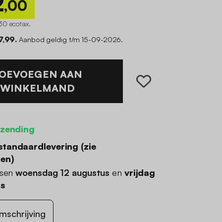
2
,00
30 ecotax
.
7,99.
Aanbod geldig t/m 15-09-2026.
OEVOEGEN AAN
WINKELMAND
rzending
standaardlevering (
zie
den
)
ssen
woensdag 12 augustus
en
vrijdag
us
mschrijving