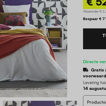
€ 5
Waaronder € 2,
Bespaar € 7
T
Directe ve
Gratis 
voorwaar
Levering tu
14 august
Producto