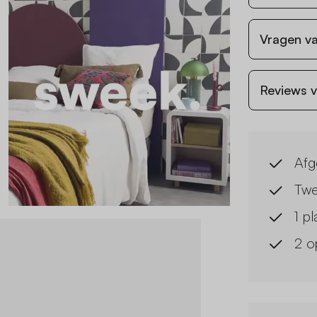
Vragen va
Reviews v
Afg
Twe
1 p
2 o