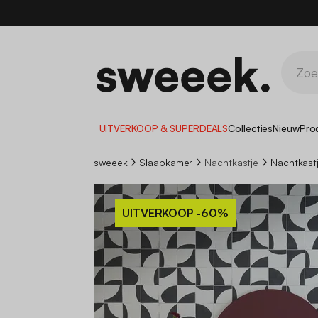
1
UITVERKOOP & SUPERDEALS
Collecties
Nieuw
Pro
sweeek
Slaapkamer
Nachtkastje
Nachtkastj
UITVERKOOP
-60%