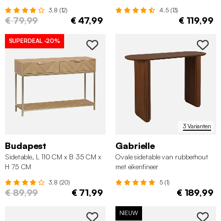
3.8 (12)
4.5 (13)
€ 79,99
€ 47,99
€ 119,99
SUPERDEAL
-20%
3 Varianten
Budapest
Gabrielle
Sidetable, L 110 CM x B 35 CM x
Ovale sidetable van rubberhout
H 75 CM
met eikenfineer
3.8 (20)
5 (1)
€ 89,99
€ 71,99
€ 189,99
NIEUW