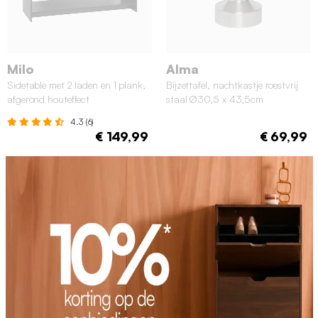
Milo
Alma
Sidetable met 2 laden en 1 plank,
Bijzettafel, nachtkastje roestvrij
afgerond houteffect
staal Ø30,5 x 43,5cm
4.3 (6)
€ 149,99
€ 69,99