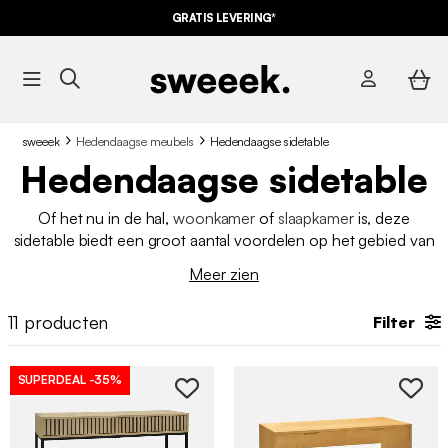
GRATIS LEVERING*
sweeek
Hedendaagse meubels
Hedendaagse sidetable
Hedendaagse sidetable
Of het nu in de hal,
woonkamer
of
slaapkamer
is, deze
sidetable biedt een groot aantal voordelen op het gebied van
stijl en functionaliteit. Hoewel het ontwerp in de loop van de
Meer zien
tijd is geëvolueerd, blijft het een
eigentijds meubelstuk
dat
essentieel is in onze interieurs. Bij sweeek vindt u een selectie
11
producten
Filter
van verschillende consoles aangepast aan uw verwachtingen.
SUPERDEAL
-35%