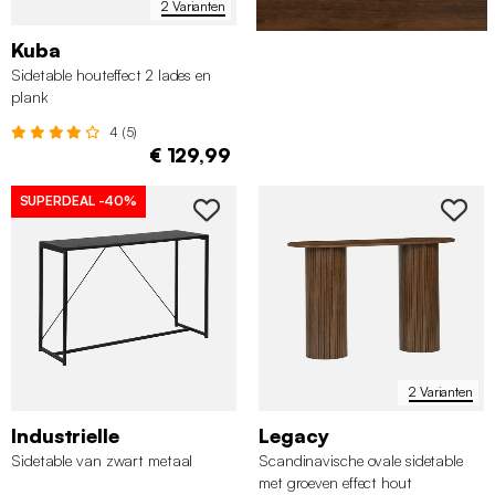
2 Varianten
Kuba
Sidetable houteffect 2 lades en
plank
4 (5)
€ 129,99
SUPERDEAL
-40%
2 Varianten
Industrielle
Legacy
Sidetable van zwart metaal
Scandinavische ovale sidetable
met groeven effect hout