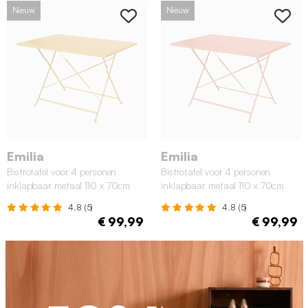
Nieuw
Nieuw
Emilia
Emilia
Bistrotafel voor 4 personen
Bistrotafel voor 4 personen
inklapbaar metaal 110 x 70cm
inklapbaar metaal 110 x 70cm
oker
tomette
4.8 (5)
4.8 (5)
€ 99,99
€ 99,99