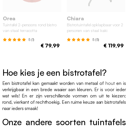
Orea
Chiara
Tuintafel 2-persoons rond bistro
Bistrotuintafel opklapbaar voor 2
van staal terracotta
personen van staal kaki
5 (1)
5 (5)
€ 79,99
€ 119,99
Hoe kies je een bistrotafel?
Een bistrotafel kan gemaakt worden van metaal of
hout
en is
verkrijgbaar in een brede waaier aan kleuren. Er is voor ieder
wat wils! En er zijn verschillende vormen om uit te kiezen:
rond, vierkant of rechthoekig. Een ruime keuze aan bistrotafels
naar ieders smaak!
Onze andere soorten tuintafels