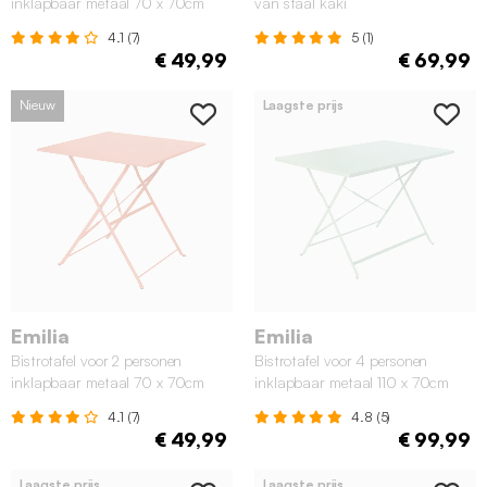
inklapbaar metaal 70 x 70cm
van staal kaki
beige
4.1 (7)
5 (1)
€ 49,99
€ 69,99
Nieuw
Laagste prijs
Emilia
Emilia
Bistrotafel voor 2 personen
Bistrotafel voor 4 personen
inklapbaar metaal 70 x 70cm
inklapbaar metaal 110 x 70cm
tomette
groengrijs
4.1 (7)
4.8 (5)
€ 49,99
€ 99,99
Laagste prijs
Laagste prijs