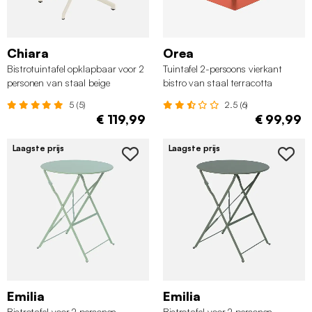
Chiara
Orea
Bistrotuintafel opklapbaar voor 2
Tuintafel 2-persoons vierkant
personen van staal beige
bistro van staal terracotta
5 (5)
2.5 (6)
€ 119,99
€ 99,99
Laagste prijs
Laagste prijs
Emilia
Emilia
Bistrotafel voor 2 personen
Bistrotafel voor 2 personen