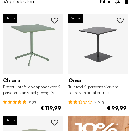
33
producten
Filter
Nieuw
Nieuw
Chiara
Orea
Bistrotuintafel opklapbaar voor 2
Tuintafel 2-persoons vierkant
personen van staal groengrijs
bistro van staal antraciet
5 (5)
2.5 (6)
€ 119,99
€ 99,99
Nieuw