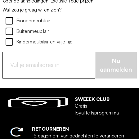
lopende aanbiedingen. Exclusief rode prijzen.
Wat zou je graag willen zien?
Binnenmeubilair
Buitenmeubilair
Kindermeubilair en vrije tijd
Nu
aanmelden
SWEEEK CLUB
Gratis
loyaliteitsprogramma
RETOURNEREN
15 dagen om van gedachten te veranderen