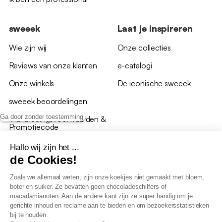
sweeek
Laat je inspireren
Wie zijn wij
Onze collecties
Reviews van onze klanten
e-catalogi
Onze winkels
De iconische sweeek
sweeek beoordelingen
Ga door zonder toestemming
*Aanbiedingsvoorwaarden &
Promotiecode
Hallo wij zijn het ...
de Cookies!
Zoals we allemaal weten, zijn onze koekjes niet gemaakt met bloem,
boter en suiker. Ze bevatten geen chocoladeschilfers of
Algemene verkoopsvoorwaarden
macadamianoten. Aan de andere kant zijn ze super handig om je
AV loyaliteitsprogramma
gerichte inhoud en reclame aan te bieden en om bezoekersstatistieken
Beleid persoonsgegevens
bij te houden.
Verkoopsvoorwaarden voor B2B