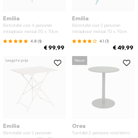
Emilia
Emilia
Bistrotafel voor 4 personen
Bistrotafel voor 2 personen
inklapbaar metaal 110 x 70cm
inklapbaar metaal 70 x 70cm
grijsblauw
eendblauw
4.8 (5)
4.1 (7)
€ 99,99
€ 49,99
Laagste prijs
Nieuw
Emilia
Orea
Bistrotafel voor 2 personen
Tuintafel 2-persoons rond bistro