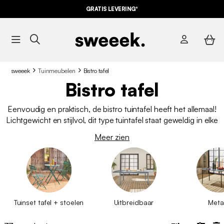
GRATIS LEVERING*
sweeek
Tuinmeubelen
Bistro tafel
Bistro tafel
Eenvoudig en praktisch, de bistro tuintafel heeft het allemaal!
Lichtgewicht en stijlvol, dit type tuintafel staat geweldig in elke
buitenomgeving. Bovendien is een bistrotafel perfect voor
Meer zien
zowel kleine als grote ruimtes: balkon, terras of tuin. Hij is
veelzijdig en zal op veel terrassen zijn plaats vinden.
Tuinset tafel + stoelen
Uitbreidbaar
Meta