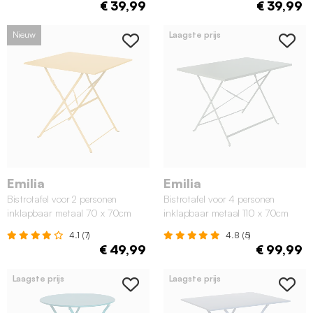
€ 39,99
€ 39,99
Nieuw
Laagste prijs
Emilia
Emilia
Bistrotafel voor 2 personen
Bistrotafel voor 4 personen
inklapbaar metaal 70 x 70cm
inklapbaar metaal 110 x 70cm
oker
kaki
4.1 (7)
4.8 (5)
€ 49,99
€ 99,99
Laagste prijs
Laagste prijs