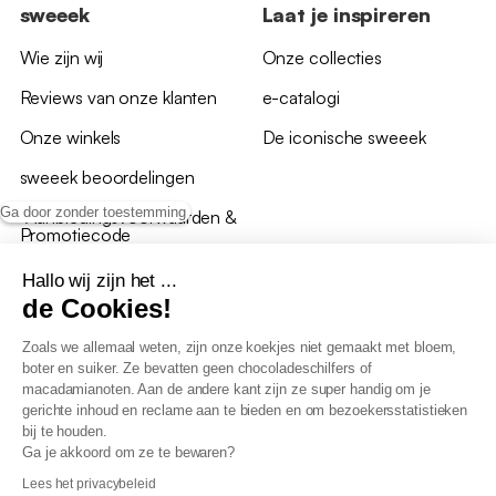
sweeek
Laat je inspireren
Wie zijn wij
Onze collecties
Reviews van onze klanten
e-catalogi
Onze winkels
De iconische sweeek
sweeek beoordelingen
Ga door zonder toestemming
*Aanbiedingsvoorwaarden &
Promotiecode
Hallo wij zijn het ...
de Cookies!
Zoals we allemaal weten, zijn onze koekjes niet gemaakt met bloem,
boter en suiker. Ze bevatten geen chocoladeschilfers of
Algemene verkoopsvoorwaarden
macadamianoten. Aan de andere kant zijn ze super handig om je
AV loyaliteitsprogramma
gerichte inhoud en reclame aan te bieden en om bezoekersstatistieken
Beleid persoonsgegevens
bij te houden.
Verkoopsvoorwaarden voor B2B
Ga je akkoord om ze te bewaren?
Verklaring inzake toegankelijkheid
Lees het privacybeleid