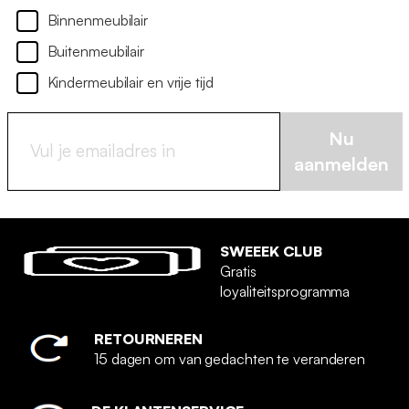
Binnenmeubilair
Buitenmeubilair
Kindermeubilair en vrije tijd
Nu
aanmelden
SWEEEK CLUB
Gratis
loyaliteitsprogramma
RETOURNEREN
15 dagen om van gedachten te veranderen