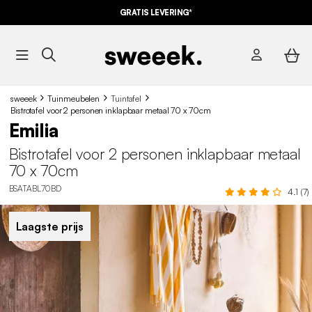
GRATIS LEVERING*
sweeek
Tuinmeubelen
Tuintafel
Bistrotafel voor 2 personen inklapbaar metaal 70 x 70cm
Emilia
Bistrotafel voor 2 personen inklapbaar metaal
70 x 70cm
BSATABL70BD
4.1 (7)
Laagste prijs