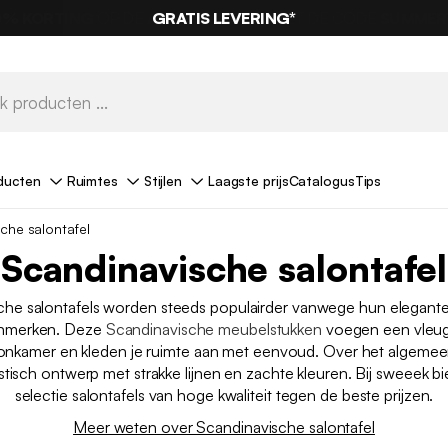
GRATIS LEVERING*
ducten
Ruimtes
Stijlen
Laagste prijs
Catalogus
Tips
che salontafel
Scandinavische salontafel
che salontafels worden steeds populairder vanwege hun elegant
nmerken. Deze
Scandinavische meubelstukken
voegen een vleugj
onkamer en kleden je ruimte aan met eenvoud. Over het algeme
stisch ontwerp met strakke lijnen en zachte kleuren. Bij sweeek 
selectie salontafels van hoge kwaliteit tegen de beste prijzen.
Meer weten over Scandinavische salontafel