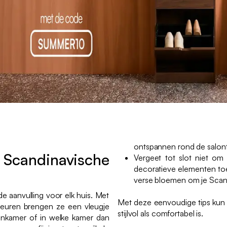
ontspannen rond de salonta
candinavische
Vergeet tot slot niet o
decoratieve elementen toe
verse bloemen om je Scand
de aanvulling voor elk huis. Met
Met deze eenvoudige tips kun
leuren brengen ze een vleugje
stijlvol als comfortabel is.
oonkamer of in welke kamer dan