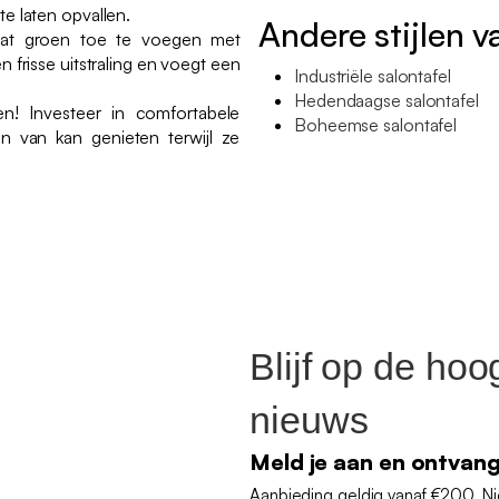
e laten opvallen.
Andere stijlen v
at groen toe te voegen met
 frisse uitstraling en voegt een
Industriële salontafel
Hedendaagse salontafel
en! Investeer in comfortabele
Boheemse salontafel
n van kan genieten terwijl ze
Blijf op de hoo
nieuws
Meld je aan en ontvan
Aanbieding geldig vanaf €200. N