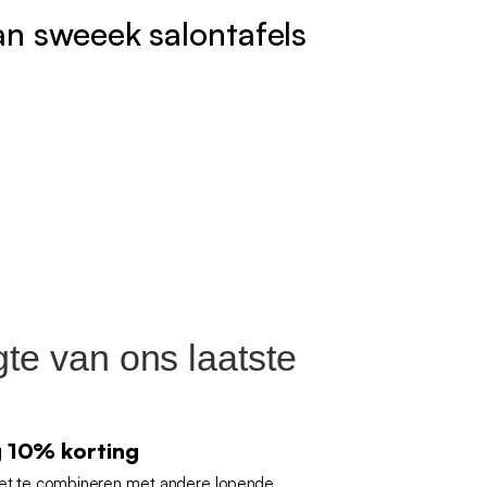
an sweeek salontafels
gte van ons laatste
g 10% korting
iet te combineren met andere lopende