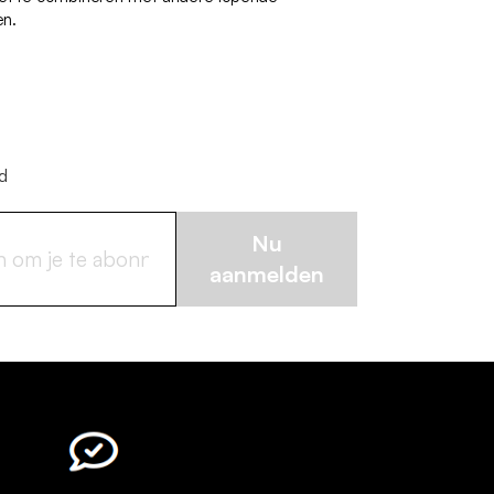
en.
jd
Nu
aanmelden