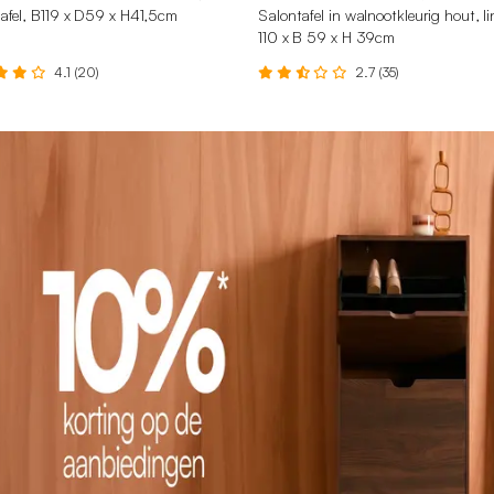
afel, B119 x D59 x H41,5cm
Salontafel in walnootkleurig hout, li
110 x B 59 x H 39cm
4.1 (20)
2.7 (35)