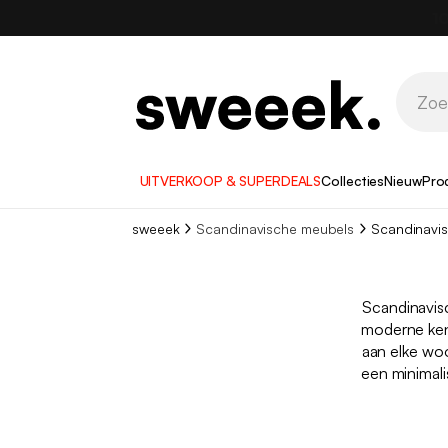
UITVERKOOP & SUPERDEALS
Collecties
Nieuw
Pro
sweeek
Scandinavische meubels
Scandinavis
Scandinavis
moderne ke
aan elke wo
een minimali