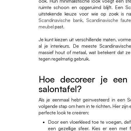
ook. Hun minimalistische look voegt een sfee
ruimte schoon en opgeruimd blijft. Een Sca
uitstekende keuze voor wie op zoek is naa
Scandinavische bank
,
Scandinavische fauteu
meubel
past.
Je kunt kiezen uit verschillende maten, vorme
al je interieurs. De meeste Scandinavische
massief hout of metaal, wat betekent dat z
tegen regelmatig gebruik.
Hoe decoreer je een 
salontafel?
Als je eenmaal hebt geïnvesteerd in een Sc
volgende stap om hem in te richten. Hier zijn 
perfecte look te creëren:
Door een vloerkleed toe te voegen, defi
een gezellige sfeer. Kies er een met f