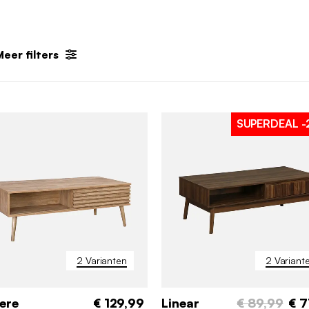
eer filters
SUPERDEAL
-
2 Varianten
2 Variant
ere
€ 129,99
Linear
€ 89,99
€ 7