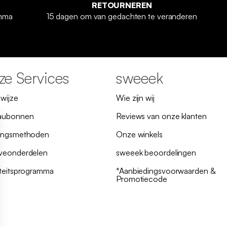
RETOURNEREN
amma
15 dagen om van gedachten te veranderen
e Services
sweeek
lwijze
Wie zijn wij
aubonnen
Reviews van onze klanten
ingsmethoden
Onze winkels
veonderdelen
sweeek beoordelingen
iteitsprogramma
*Aanbiedingsvoorwaarden &
Promotiecode