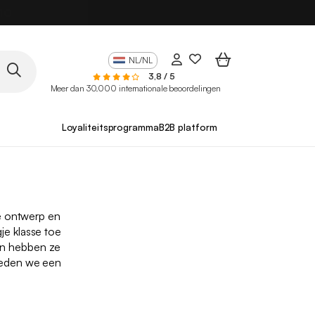
NL/NL
3,8 / 5
Meer dan 30.000 internationale beoordelingen
Loyaliteitsprogramma
B2B platform
e ontwerp en
e klasse toe
en hebben ze
bieden we een