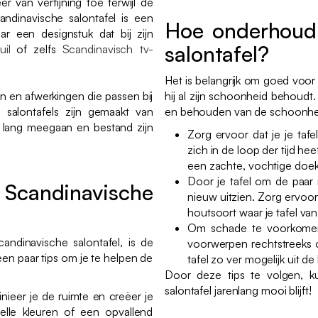
r van verfijning toe terwijl de
ndinavische salontafel is een
Hoe onderhoud 
r een designstuk dat bij zijn
salontafel?
il
of zelfs
Scandinavisch tv-
Het is belangrijk om goed voor
n en afwerkingen die passen bij
hij al zijn schoonheid behoudt
 salontafels zijn gemaakt van
en behouden van de schoonheid
e lang meegaan en bestand zijn
Zorg ervoor dat je je taf
zich in de loop der tijd h
een zachte, vochtige doe
Door je tafel om de paar m
Scandinavische
nieuw uitzien. Zorg ervoor 
houtsoort waar je tafel van
Om schade te voorkomen
andinavische salontafel, is de
voorwerpen rechtstreeks o
een paar tips om je te helpen de
tafel zo ver mogelijk uit d
Door deze tips te volgen, k
salontafel jarenlang mooi blijft!
nieer je de ruimte en creëer je
elle kleuren of een opvallend