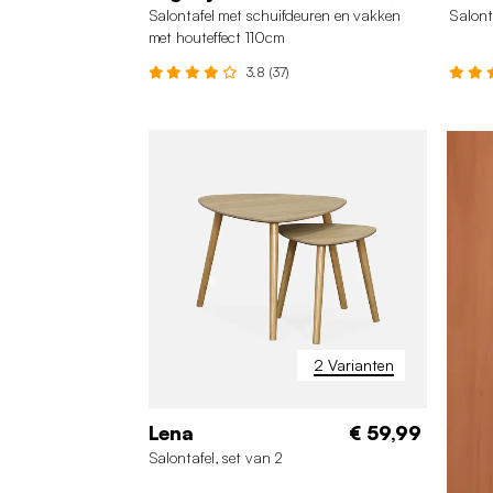
Salontafel met schuifdeuren en vakken
Salont
met houteffect 110cm
3.8 (37)
2 Varianten
Lena
€ 59,99
Salontafel, set van 2