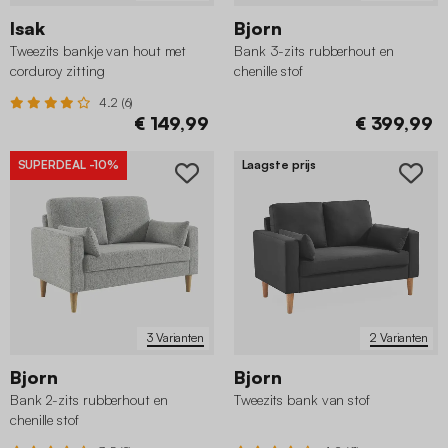
Isak
Bjorn
Tweezits bankje van hout met
Bank 3-zits rubberhout en
corduroy zitting
chenille stof
4.2 (6)
€ 149,99
€ 399,99
SUPERDEAL
-10%
Laagste prijs
3 Varianten
2 Varianten
Bjorn
Bjorn
Bank 2-zits rubberhout en
Tweezits bank van stof
chenille stof