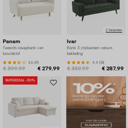
2 Varianten
Panam
Ivar
Tweezits slaapbank van
Bank 3 zitplaatsen velours
boucléstof
bekleding
3.6 (37)
4.4 (53)
€ 399,99
€ 279,99
€ 359,99
€ 287,99
SUPERDEAL
-30%