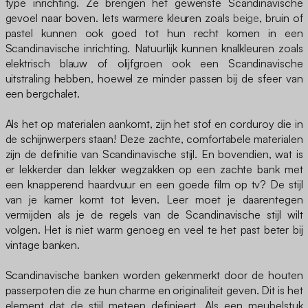
type inrichting. Ze brengen het gewenste Scandinavische
gevoel naar boven. Iets warmere kleuren zoals
beige
, bruin of
pastel kunnen ook goed tot hun recht komen in een
Scandinavische inrichting. Natuurlijk kunnen knalkleuren zoals
elektrisch blauw of olijfgroen ook een Scandinavische
uitstraling hebben, hoewel ze minder passen bij de sfeer van
een bergchalet.
Als het op materialen aankomt, zijn het stof en corduroy die in
de schijnwerpers staan! Deze zachte, comfortabele materialen
zijn de definitie van Scandinavische stijl. En bovendien, wat is
er lekkerder dan lekker wegzakken op een zachte bank met
een knapperend haardvuur en een goede film op tv? De stijl
van je kamer komt tot leven. Leer moet je daarentegen
vermijden als je de regels van de Scandinavische stijl wilt
volgen. Het is niet warm genoeg en veel te het past beter bij
vintage banken.
Scandinavische banken worden gekenmerkt door de houten
passerpoten die ze hun charme en originaliteit geven. Dit is het
element dat de stijl meteen definieert. Als een meubelstuk