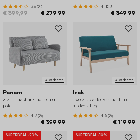
3.6 (21)
4 (109)
€ 399,99
€ 279,99
€ 349,99
4 Varianten
4 Varianten
Panam
Isak
2-zits slaapbank met houten
Tweezits bankje van hout met
poten
stoffen zitting
4.2 (26)
4.5 (26)
€ 399,99
€ 119,99
SUPERDEAL
-20%
SUPERDEAL
-10%