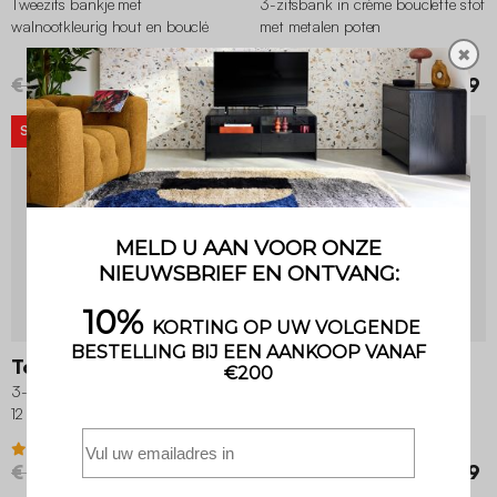
Tweezits bankje met
3-zitsbank in crème bouclette stof
walnootkleurig hout en bouclé
met metalen poten
zitting
✖
4.7 (6)
€ 149,99
€ 119,99
€ 599,99
€ 509,99
SUPERDEAL
-10%
SUPERDEAL
-10%
Toulouse
Isak
3-zits slaapbank met matras van
Tweezits bankje van hout met
12 cm - Made in France
bouclé zitting
4.2 (5)
4.5 (15)
€ 1.199,99
€ 1.079,99
€ 129,99
€ 116,99