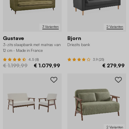
3 Varianten
2 Varianten
Gustave
Bjorn
3-zits slaapbank met matras van
Driezits bank
12 cm - Made in France
4.5 (8)
3.9 (25)
€ 1.199,99
€ 1.079,99
€ 279,99
2 Varianten