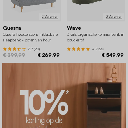
2 Varianten
3 Varianten
Guesta
Wave
Guesta tweepersoons inklapbare
3-zits organische komma bank in
slaapbank - poten van hout
boucléstof
3.7 (20)
4.9 (26)
€ 299,99
€ 269,99
€ 549,99