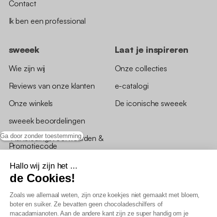
Contact
Ik ben een professional
sweeek
Laat je inspireren
Wie zijn wij
Onze collecties
Reviews van onze klanten
e-catalogi
Onze winkels
De iconische sweeek
sweeek beoordelingen
Ga door zonder toestemming
*Aanbiedingsvoorwaarden &
Promotiecode
Hallo wij zijn het ...
de Cookies!
Zoals we allemaal weten, zijn onze koekjes niet gemaakt met bloem,
boter en suiker. Ze bevatten geen chocoladeschilfers of
Algemene verkoopsvoorwaarden
macadamianoten. Aan de andere kant zijn ze super handig om je
AV loyaliteitsprogramma