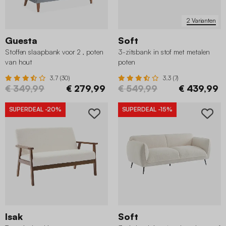
2 Varianten
Guesta
Soft
Stoffen slaapbank voor 2 , poten
3-zitsbank in stof met metalen
van hout
poten
3.7 (30)
3.3 (7)
€ 349,99
€ 279,99
€ 549,99
€ 439,99
SUPERDEAL
-20%
SUPERDEAL
-15%
Isak
Soft