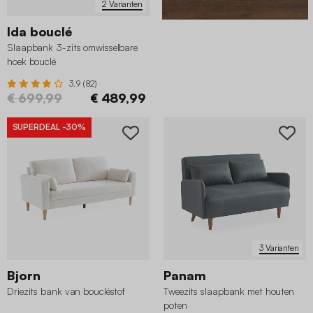
2 Varianten
Ida bouclé
Slaapbank 3-zits omwisselbare
hoek bouclé
3.9 (82)
€ 699,99
€ 489,99
SUPERDEAL
-30%
3 Varianten
Bjorn
Panam
Driezits bank van boucléstof
Tweezits slaapbank met houten
poten