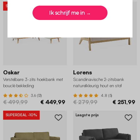
SUPERDEAL
-10%
SUPERDEAL
-10%
Oskar
Lorens
Verstelbare 3-zits hoekbank met
Scandinavische 2-zitsbank
bouclé bekleding
naturelkleurig hout en stof
3.6 (13)
4.8 (5)
€ 499,99
€ 449,99
€ 279,99
€ 251,99
SUPERDEAL
-10%
Laagste prijs