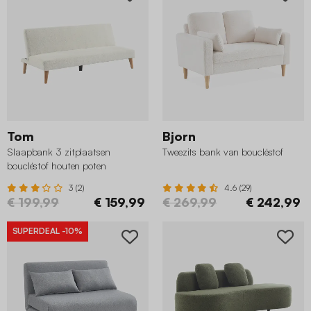
Tom
Bjorn
Slaapbank 3 zitplaatsen
Tweezits bank van boucléstof
boucléstof houten poten
3 (2)
4.6 (29)
€ 199,99
€ 159,99
€ 269,99
€ 242,99
SUPERDEAL
-10%