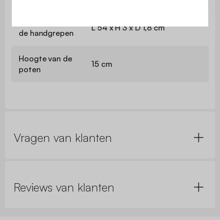
Afmetingen van
L 54 x H 3 x D 1,8 cm
de handgrepen
Hoogte van de
15 cm
poten
Vragen van klanten
Reviews van klanten