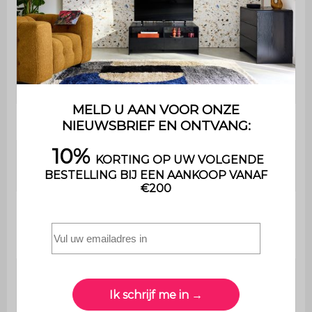
Garantie
2 jaar
De montage is heel eenvoudig
Montage
, een handleiding wordt
meegeleverd
Afmetingen
L 120 x D 40 x H 75 cm
Dikte van de
1,5 cm
panelen
Afmetingen van
de laden
L 58 x H 18,5 cm
(buitenkant)
Afmetingen van
de laden
L 52,8 x D 28,8 x H 13 cm
(binnenkant)