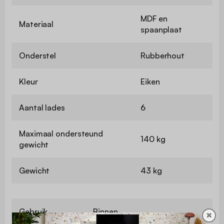
MDF en
Materiaal
spaanplaat
Onderstel
Rubberhout
Kleur
Eiken
Aantal lades
6
Maximaal ondersteund
140 kg
gewicht
Gewicht
43 kg
Gebruik
Binnen
✖