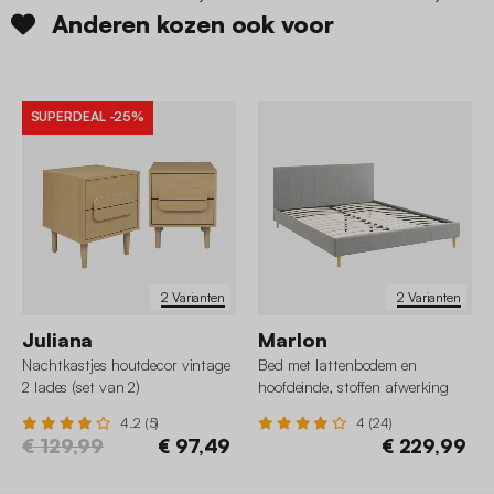
Anderen kozen ook voor
SUPERDEAL
-25%
2 Varianten
2 Varianten
Juliana
Marlon
Nachtkastjes houtdecor vintage
Bed met lattenbodem en
2 lades (set van 2)
hoofdeinde, stoffen afwerking
4.2 (5)
4 (24)
€ 129,99
€ 97,49
€ 229,99