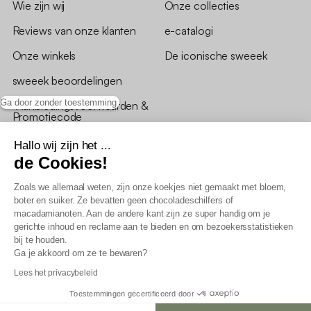
Wie zijn wij
Onze collecties
Reviews van onze klanten
e-catalogi
Onze winkels
De iconische sweeek
sweeek beoordelingen
Ga door zonder toestemming
*Aanbiedingsvoorwaarden &
Promotiecode
Hallo wij zijn het ...
de Cookies!
Zoals we allemaal weten, zijn onze koekjes niet gemaakt met bloem,
boter en suiker. Ze bevatten geen chocoladeschilfers of
Algemene verkoopsvoorwaarden
macadamianoten. Aan de andere kant zijn ze super handig om je
AV loyaliteitsprogramma
gerichte inhoud en reclame aan te bieden en om bezoekersstatistieken
Beleid persoonsgegevens
bij te houden.
Verkoopsvoorwaarden voor B2B
Ga je akkoord om ze te bewaren?
Verklaring inzake toegankelijkheid
Lees het privacybeleid
Toestemmingen gecertificeerd door