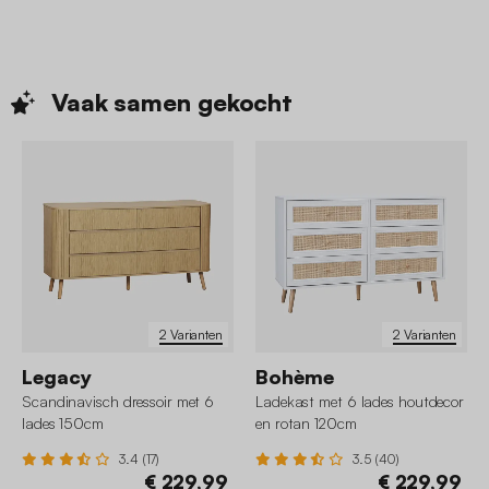
Vaak samen
gekocht
2 Varianten
2 Varianten
Legacy
Bohème
Scandinavisch dressoir met 6
Ladekast met 6 lades houtdecor
lades 150cm
en rotan 120cm
3.4 (17)
3.5 (40)
€ 229,99
€ 229,99