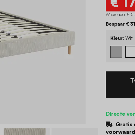
€ 1
Waaronder € 5,
Bespaar € 3
Kleur:
Wit
T
Directe ve
Gratis 
voorwaar