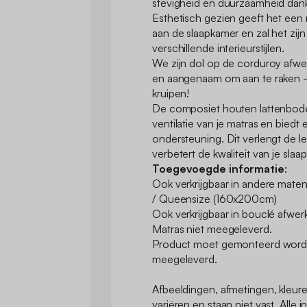
stevigheid en duurzaamheid dankz
Esthetisch gezien geeft het ee
aan de slaapkamer en zal het zijn
verschillende interieurstijlen.
We zijn dol op de corduroy afwer
en aangenaam om aan te raken -
kruipen!
De composiet houten lattenbod
ventilatie van je matras en biedt 
ondersteuning. Dit verlengt de l
verbetert de kwaliteit van je slaap 
Toegevoegde informatie
:
Ook verkrijgbaar in andere mat
/ Queensize (160x200cm)
Ook verkrijgbaar in bouclé afwerk
Matras niet meegeleverd.
Product moet gemonteerd worden
meegeleverd.
Afbeeldingen, afmetingen, kleu
variëren en staan niet vast. Alle