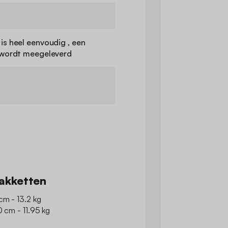
s heel eenvoudig , een
 wordt meegeleverd
akketten
cm - 13.2 kg
0 cm - 11.95 kg