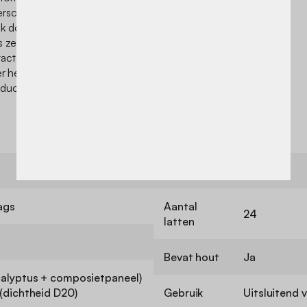
rschillende factoren
k door de configuratie van
 zelfs door de kijkhoek.
ntact opnemen met onze
er helpt. Houd er rekening
roducten om deze redenen
Opbergbox
Nee
ags
Aantal
24
latten
Bevat hout
Ja
calyptus + composietpaneel)
(dichtheid D20)
Gebruik
Uitsluitend 