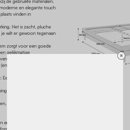
ij de gebruikte materialen.
n moderne en elegante touch
 plaats vinden in
king. Het is zacht, pluche
 je wilt er gewoon tegenaan
em zorgt voor een goede
een gelijkmatige
✖
evensduur van je matras en
(en dat is niet niks!)
en: Eenpersoons (90x190cm)
ing.
, instructies
ren en productnamen kunnen
 informatie die op het scherm