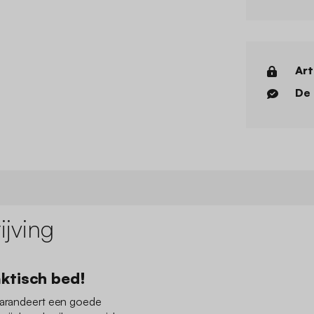
Art
De 
jving
ktisch bed!
 garandeert een goede