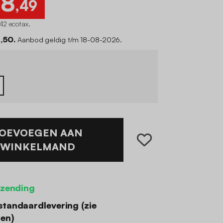
78
,49
42 ecotax
.
1,50.
Aanbod geldig t/m 18-08-2026.
OEVOEGEN AAN
WINKELMAND
rzending
standaardlevering (
zie
den
)