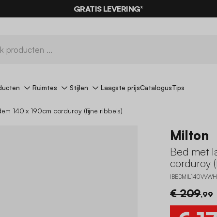
GRATIS LEVERING*
ducten
Ruimtes
Stijlen
Laagste prijs
Catalogus
Tips
em 140 x 190cm corduroy (fijne ribbels)
Milton
Bed met l
corduroy (f
IBEDMIL140VVWH
€ 209
,99