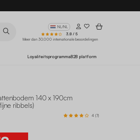
NL/NL
3,8 / 5
Meer dan 30.000 internationale beoordelingen
Loyaliteitsprogramma
B2B platform
attenbodem 140 x 190cm
ijne ribbels)
4 (7)