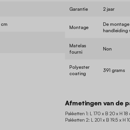
Garantie
2 jaar
0 cm
De montage i
Montage
handleiding
Matelas
Non
fourni
Polyester
391 grams
coating
Afmetingen van de p
Pakketten 1: L 170 x B 20 x H 18 
Pakketten 2: L 201 x B 19.5 x H 1