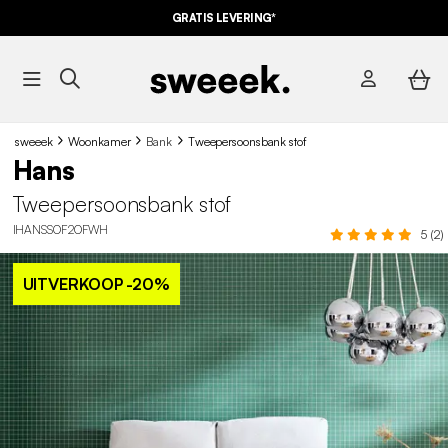
GRATIS LEVERING*
sweeek
Woonkamer
Bank
Tweepersoonsbank stof
Hans
Tweepersoonsbank stof
IHANSSOF2OFWH
5 (2)
UITVERKOOP
-20%