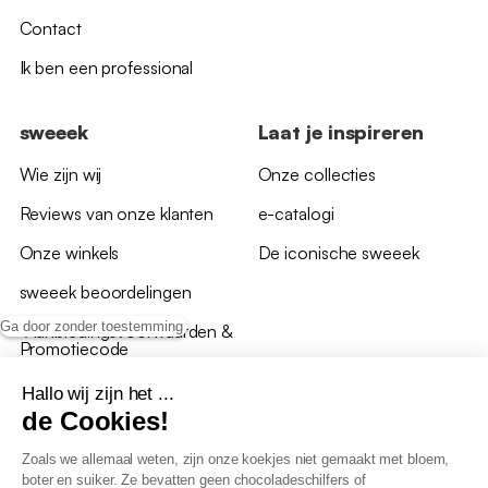
Contact
Ik ben een professional
sweeek
Laat je inspireren
Wie zijn wij
Onze collecties
Reviews van onze klanten
e-catalogi
Onze winkels
De iconische sweeek
sweeek beoordelingen
Ga door zonder toestemming
*Aanbiedingsvoorwaarden &
Promotiecode
Hallo wij zijn het ...
de Cookies!
Zoals we allemaal weten, zijn onze koekjes niet gemaakt met bloem,
boter en suiker. Ze bevatten geen chocoladeschilfers of
Algemene verkoopsvoorwaarden