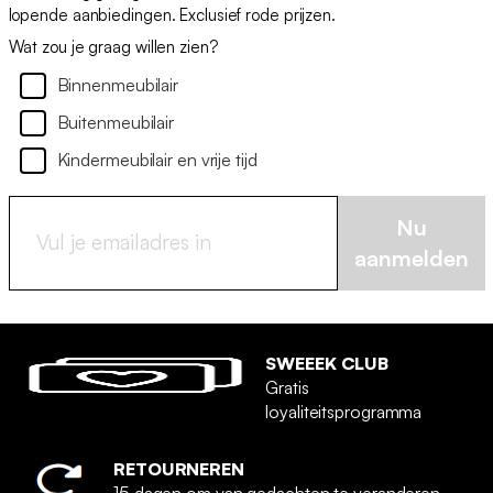
lopende aanbiedingen. Exclusief rode prijzen.
Wat zou je graag willen zien?
Binnenmeubilair
Buitenmeubilair
Kindermeubilair en vrije tijd
Nu
aanmelden
SWEEEK CLUB
Gratis
loyaliteitsprogramma
RETOURNEREN
15 dagen om van gedachten te veranderen