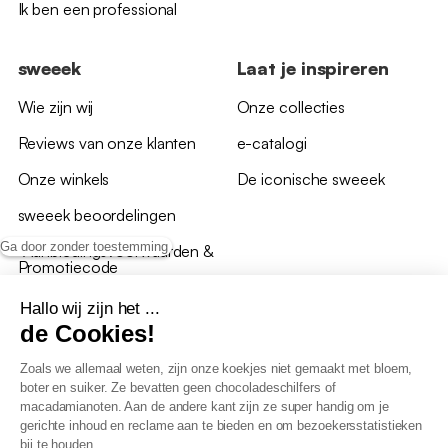
Ik ben een professional
sweeek
Laat je inspireren
Wie zijn wij
Onze collecties
Reviews van onze klanten
e-catalogi
Onze winkels
De iconische sweeek
sweeek beoordelingen
Ga door zonder toestemming
*Aanbiedingsvoorwaarden &
Promotiecode
Hallo wij zijn het ...
de Cookies!
Zoals we allemaal weten, zijn onze koekjes niet gemaakt met bloem,
boter en suiker. Ze bevatten geen chocoladeschilfers of
Algemene verkoopsvoorwaarden
macadamianoten. Aan de andere kant zijn ze super handig om je
AV loyaliteitsprogramma
gerichte inhoud en reclame aan te bieden en om bezoekersstatistieken
Beleid persoonsgegevens
bij te houden.