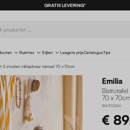
GRATIS LEVERING*
ducten
Ruimtes
Stijlen
Laagste prijs
Catalogus
Tips
et 2 stoelen inklapbaar metaal 70 x 70cm
Emilia
Bistrotafe
70 x 70c
BSA70S2SAV
€ 89