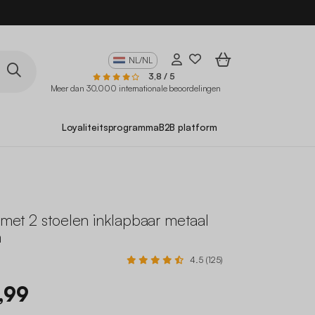
NL/NL
3,8 / 5
Meer dan 30.000 internationale beoordelingen
Loyaliteitsprogramma
B2B platform
l met 2 stoelen inklapbaar metaal
m
4.5 (125)
,99