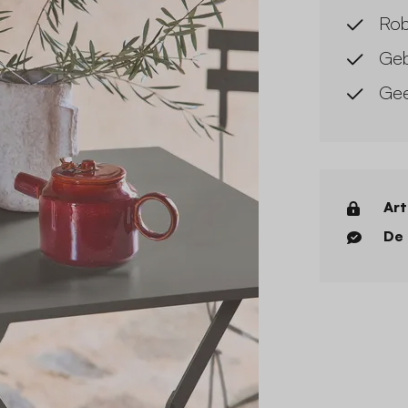
Rob
Geb
Gee
Art
De 