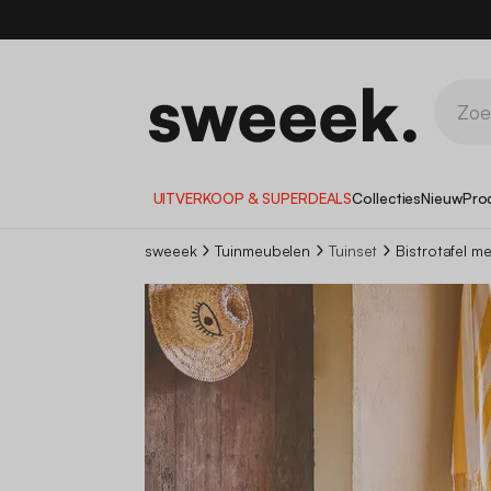
UITVERKOOP & SUPERDEALS
Collecties
Nieuw
Pro
sweeek
Tuinmeubelen
Tuinset
Bistrotafel m