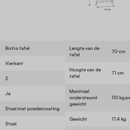
Bistro tafel
Lengte van de
70 cm
tafel
Vierkant
Hoogte van de
71 cm
tafel
2
Maximaal
Ja
ondersteund
110 kg p
gewicht
Staal met poedercoating
Gewicht
17,4 kg
Staal