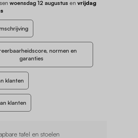
ssen
woensdag 12 augustus
en
vrijdag
us
mschrijving
reerbaarheidscore, normen en
garanties
n klanten
an klanten
lapbare tafel en stoelen