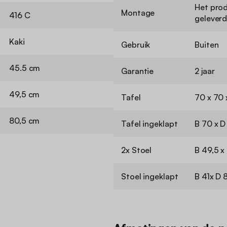
Het pro
Montage
416 C
geleverd
Kaki
Gebruik
Buiten
45.5 cm
Garantie
2 jaar
49,5 cm
Tafel
70 x 70 
80,5 cm
Tafel ingeklapt
B 70 x D
2x Stoel
B 49,5 x
Stoel ingeklapt
B 41x D 