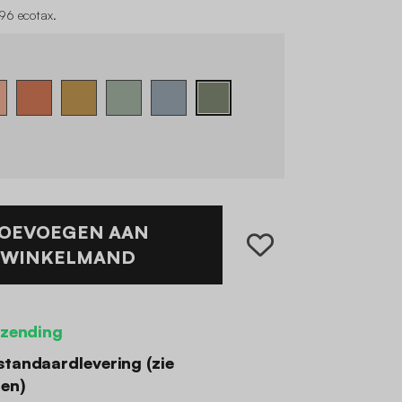
96 ecotax
.
OEVOEGEN AAN
WINKELMAND
rzending
standaardlevering (
zie
den
)