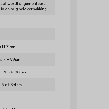
duct wordt al gemonteerd
 in de originele verpakking.
x H 71cm
 5 x H 99cm
 D 41 x H 80,5cm
8,5 x H 94cm