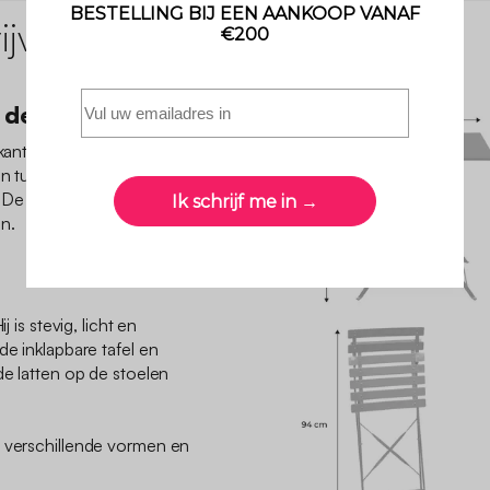
jving
 de tuin
rkante tafel en twee
n tuin of balkon op te
 De klassieke stijl doet
n.
j is stevig, licht en
de inklapbare tafel en
de latten op de stoelen
n verschillende vormen en