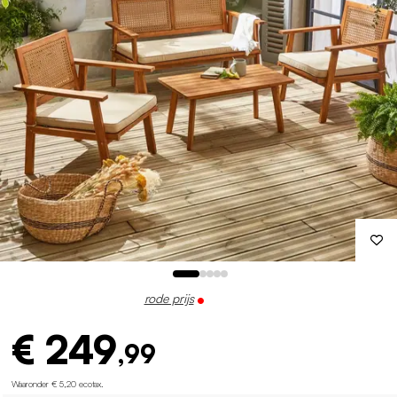
rode prijs
€ 249
,99
Waaronder € 5,20 ecotax
.