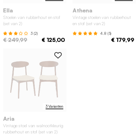
Ella
Athena
Stoelen van rubberhout en stof
Vintage stoelen van rubberhout
(set van 2)
en stof (set van 2)
3 (2)
4.8 (5)
€ 249,99
€ 125,00
€ 179,99
3 Varianten
Aria
Vintage stoel van walnootkleurig
rubberhout en stof (set van 2)