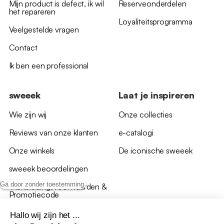
Mijn product is defect, ik wil
Reserveonderdelen
het repareren
Loyaliteitsprogramma
Veelgestelde vragen
Contact
Ik ben een professional
sweeek
Laat je inspireren
Wie zijn wij
Onze collecties
Reviews van onze klanten
e-catalogi
Onze winkels
De iconische sweeek
sweeek beoordelingen
Ga door zonder toestemming
*Aanbiedingsvoorwaarden &
Promotiecode
Hallo wij zijn het ...