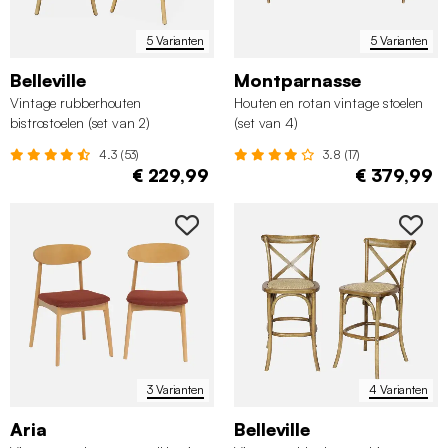
5 Varianten
5 Varianten
Belleville
Montparnasse
Vintage rubberhouten
Houten en rotan vintage stoelen
bistrostoelen (set van 2)
(set van 4)
4.3 (53)
3.8 (17)
€ 229,99
€ 379,99
3 Varianten
4 Varianten
Aria
Belleville