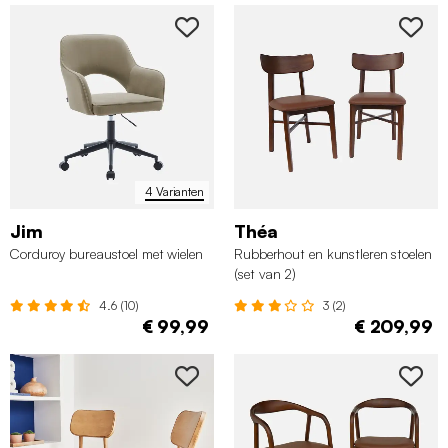
4 Varianten
Jim
Théa
Corduroy bureaustoel met wielen
Rubberhout en kunstleren stoelen
(set van 2)
4.6 (10)
3 (2)
€ 99,99
€ 209,99