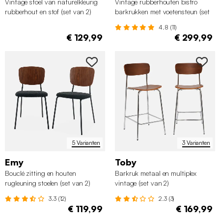
Vintage stoel van naturelkleurig
Vintage rubberhouten bistro
rubberhout en stof (set van 2)
barkrukken met voetensteun (set
van 2)
4.8 (11)
€ 129,99
€ 299,99
5 Varianten
3 Varianten
Emy
Toby
Bouclé zitting en houten
Barkruk metaal en multiplex
rugleuning stoelen (set van 2)
vintage (set van 2)
3.3 (12)
2.3 (3)
€ 119,99
€ 169,99