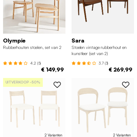
Olympie
Sara
Rubberhouten stoelen, set van 2
Stoelen vintage rubberhout en
kunstleer (set van 2)
4.2 (5)
3.7 (3)
€ 149,99
€ 269,99
UITVERKOOP
-50%
2 Varianten
2 Varianten