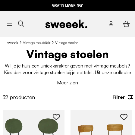
10% KORTING
OP DE
AANBIEDINGEN*
GRATIS LEVERING*
MET DE CODE
SUMMER10
sweeek
Vintage meubilair
Vintage stoelen
Vintage stoelen
Wil je je huis een uniek karakter geven met vintage meubels?
Kies dan voor vintage stoelen bij je
eettafel
. Uit onze collectie
binnenstoelen is dit een geweldig alternatief voor
Meer zien
hedendaagse
stoelen waarmee je een vleugje originaliteit en
nostalgie aan je inrichting kunt toevoegen.
32
producten
Filter