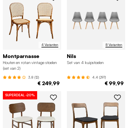
4 Varianten
8 Varianten
Montparnasse
Nils
Houten en rotan vintage stoelen
Set van 4 kuipstoelen
(set van 2)
3.8 (12)
4.4 (297)
€ 249,99
€ 99,99
SUPERDEAL
-20%