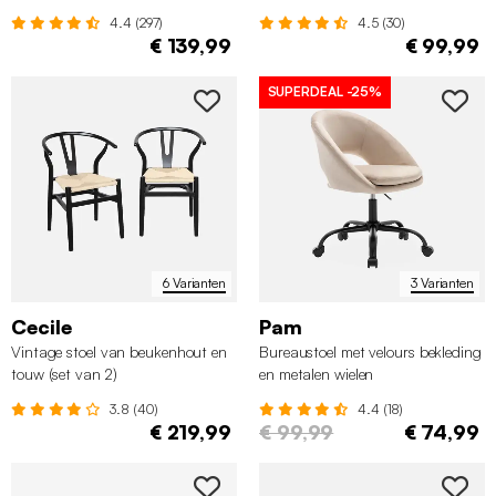
4.4 (297)
4.5 (30)
€ 139,99
€ 99,99
SUPERDEAL
-25%
6 Varianten
3 Varianten
Cecile
Pam
Vintage stoel van beukenhout en
Bureaustoel met velours bekleding
touw (set van 2)
en metalen wielen
3.8 (40)
4.4 (18)
€ 219,99
€ 99,99
€ 74,99