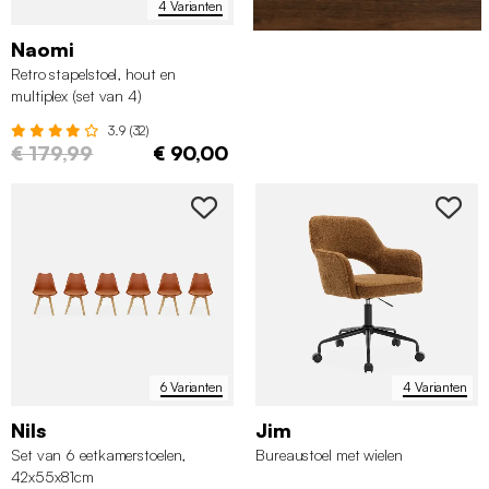
4 Varianten
Naomi
Retro stapelstoel, hout en
multiplex (set van 4)
3.9 (32)
€ 179,99
€ 90,00
6 Varianten
4 Varianten
Nils
Jim
Set van 6 eetkamerstoelen,
Bureaustoel met wielen
42x55x81cm