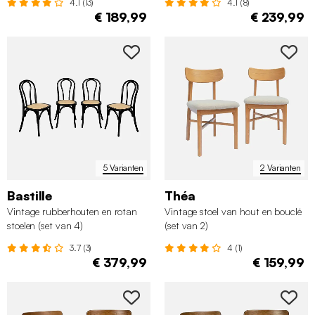
4.1 (13)
4.1 (8)
€ 189,99
€ 239,99
5 Varianten
2 Varianten
Bastille
Théa
Vintage rubberhouten en rotan
Vintage stoel van hout en bouclé
stoelen (set van 4)
(set van 2)
3.7 (3)
4 (1)
€ 379,99
€ 159,99