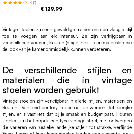
4 (1)
€ 129,99
Vintage stoelen zijn een geweldige manier om een vleugje stijl
toe te voegen aan elk interieur. Ze zijn verkrijgbaar in
verschillende vormen, kleuren (
beige
,
noir
...) en materialen die
de look van je kamer onmiddellijk kunnen verbeteren.
De verschillende stijlen en
materialen die in vintage
stoelen worden gebruikt
Vintage stoelen zijn verkrijgbaar in allerlei stijlen, materialen en
kleuren. Van mid-century moderne ontwerpen tot sierlijke
stijlen, er is vast iets dat bij je smaak en budget past.
Houten
stoelen
zijn het populairste type vintage stoel, met ontwerpen
die variëren van rustieke landelijke stijlen tot strakke, verfijnde
lijnen. Leren of kunstleren stoelen bieden een elegante look,