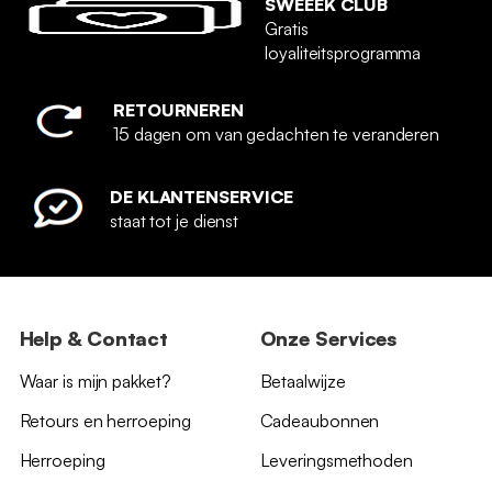
SWEEEK CLUB
Gratis
loyaliteitsprogramma
RETOURNEREN
15 dagen om van gedachten te veranderen
DE KLANTENSERVICE
staat tot je dienst
Help & Contact
Onze Services
Waar is mijn pakket?
Betaalwijze
Retours en herroeping
Cadeaubonnen
Herroeping
Leveringsmethoden