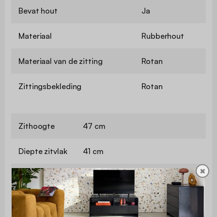
Bevat hout
Ja
Materiaal
Rubberhout
Materiaal van de zitting
Rotan
Zittingsbekleding
Rotan
Zithoogte
47 cm
Diepte zitvlak
41 cm
✖
Maximaal
ondersteund
110 kg
gewicht