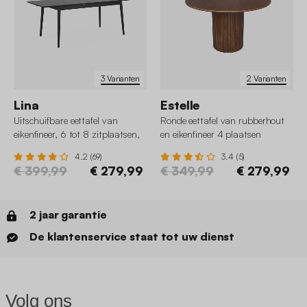
3 Varianten
2 Varianten
Lina
Estelle
Uitschuifbare eettafel van
Ronde eettafel van rubberhout
eikenfineer, 6 tot 8 zitplaatsen,
en eikenfineer 4 plaatsen
160-210cm
4.2 (69)
3.4 (5)
€ 399,99
€ 279,99
€ 349,99
€ 279,99
2 jaar garantie
De klantenservice staat tot uw dienst
Volg ons