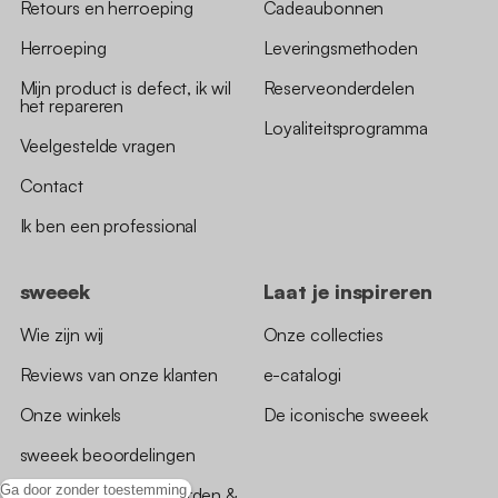
Retours en herroeping
Cadeaubonnen
Herroeping
Leveringsmethoden
Mijn product is defect, ik wil
Reserveonderdelen
het repareren
Loyaliteitsprogramma
Veelgestelde vragen
Contact
Ik ben een professional
sweeek
Laat je inspireren
Wie zijn wij
Onze collecties
Reviews van onze klanten
e-catalogi
Onze winkels
De iconische sweeek
sweeek beoordelingen
Ga door zonder toestemming
*Aanbiedingsvoorwaarden &