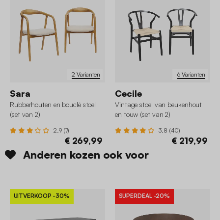
2 Varianten
6 Varianten
Sara
Cecile
Rubberhouten en bouclé stoel
Vintage stoel van beukenhout
(set van 2)
en touw (set van 2)
2.9 (7)
3.8 (40)
€ 269,99
€ 219,99
Anderen kozen ook voor
UITVERKOOP
-30%
SUPERDEAL
-20%