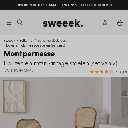
10% KORTING
OP DE
AANBIEDINGEN*
GRATIS LEVERING*
MET DE CODE
SUMMER10
sweeek
Eetkamer
Eetkamerstoel, Kruk
Houten en rotan vintage stoelen (set van 2)
Montparnasse
Houten en rotan vintage stoelen (set van 2)
IMONTPCHRX2WAL
3.8 (12)