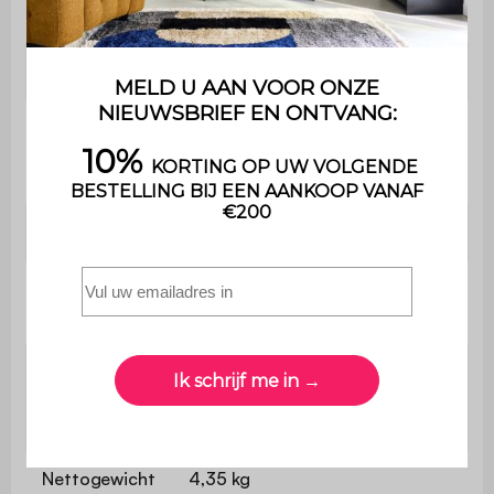
Gebruik
Binnen
Garantie
2 jaar
De montage is heel eenvoudig ,
Montage
een handleiding wordt
meegeleverd
Afmetingen
L 44,5 x B 48 x H 89,5 cm
Afmetingen
L 44,5 x D 41 cm
van de zitting
Afmetingen
van de
L 42,5 x H 44,5 cm
rugleuning
Nettogewicht
4,35 kg