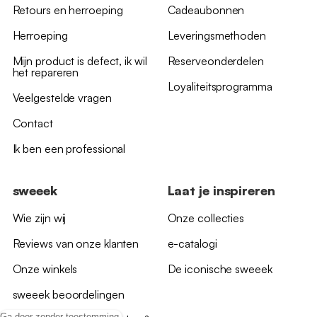
Retours en herroeping
Cadeaubonnen
Herroeping
Leveringsmethoden
Mijn product is defect, ik wil
Reserveonderdelen
het repareren
Loyaliteitsprogramma
Veelgestelde vragen
Contact
Ik ben een professional
sweeek
Laat je inspireren
Wie zijn wij
Onze collecties
Reviews van onze klanten
e-catalogi
Onze winkels
De iconische sweeek
sweeek beoordelingen
Ga door zonder toestemming