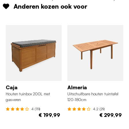
Anderen kozen ook voor
Caja
Almeria
Houten tuinbox 200L met
Uitschuifbare houten tuintafel
gasveren
120-180cm
4 (119)
4.2 (29)
€ 199,99
€ 299,99