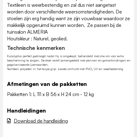
Textileen is weerbestendig en zal dus niet aangetast
worden door verschillende weersomstandigheden. De
stoelen zijn erg handig want ze zijn vouwbaar waardoor ze
makkelijk opgeruimd kunnen worden. Ze passen bij de
tuinsalon ALMERIA
Houtskleur : Naturel, geolied.
Technische kenmerken
Eucalyptus perfect gedroogd nadat hij is omgekapt, behandeld met olie om voor extra
bescherming te zorgen. De stoel wordt samengesteld met pennen en gatverbindingen en
gegalvaniseerde ijzerwaarden.
Textileen polyester in het taupe grijs (vezels omhulst met PVC), UV en weerbestendig
Afmetingen van de pakketten
Pakketten 1: L 111 x B 56 x H 24 cm - 12 kg
Handleidingen
Download de handleiding