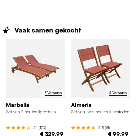
Vaak samen
gekocht
3 Varianten
4 Varianten
Marbella
Almeria
Set van 2 houten ligbedden
Set van twee houten klapstoelen
4.1 (170)
4.5 (51)
€ 329,99
€ 99,99