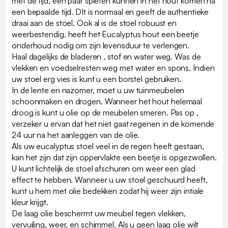
met de tijd, een paar spleten kunnen in het hout komen na
een bepaalde tijd. DIt is normaal en geeft de authentieke
draai aan de stoel. Ook al is de stoel robuust en
weerbestendig, heeft het Eucalyptus hout een beetje
onderhoud nodig om zijn levensduur te verlengen.
Haal dagelijks de bladeren , stof en water weg. Was de
vlekken en voedselresten weg met water en spons. Indien
uw stoel erg vies is kunt u een borstel gebruiken.
In de lente en nazomer, moet u uw tuinmeubelen
schoonmaken en drogen. Wanneer het hout helemaal
droog is kunt u olie op de meubelen smeren. Pas op ,
verzeker u ervan dat het niet gaat regenen in de komende
24 uur na het aanleggen van de olie.
Als uw eucalyptus stoel veel in de regen heeft gestaan,
kan het zijn dat zijn oppervlakte een beetje is opgezwollen.
U kunt lichtelijk de stoel afschuren om weer een glad
effect te hebben. Wanneer u uw stoel geschuurd heeft,
kunt u hem met olie bedekken zodat hij weer zijn intiale
kleur krijgt.
De laag olie beschermt uw meubel tegen vlekken,
vervuiling, weer, en schimmel. Als u geen laag olie wilt