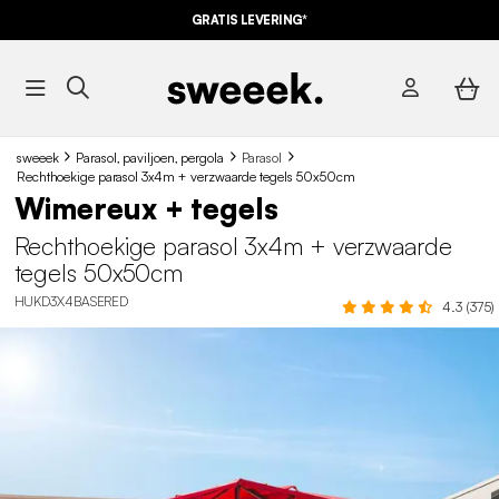
GRATIS LEVERING*
sweeek
Parasol, paviljoen, pergola
Parasol
Rechthoekige parasol 3x4m + verzwaarde tegels 50x50cm
Wimereux + tegels
Rechthoekige parasol 3x4m + verzwaarde
tegels 50x50cm
HUKD3X4BASERED
4.3 (375)