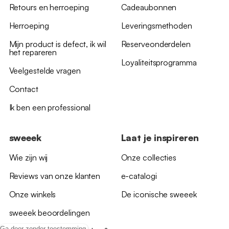
Retours en herroeping
Cadeaubonnen
Herroeping
Leveringsmethoden
Mijn product is defect, ik wil
Reserveonderdelen
het repareren
Loyaliteitsprogramma
Veelgestelde vragen
Contact
Ik ben een professional
sweeek
Laat je inspireren
Wie zijn wij
Onze collecties
Reviews van onze klanten
e-catalogi
Onze winkels
De iconische sweeek
sweeek beoordelingen
Ga door zonder toestemming