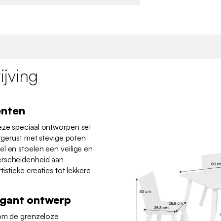
jving
enten
eze speciaal ontworpen set
itgerust met stevige poten
l en stoelen een veilige en
erscheidenheid aan
tistieke creaties tot lekkere
egant ontwerp
 om de grenzeloze