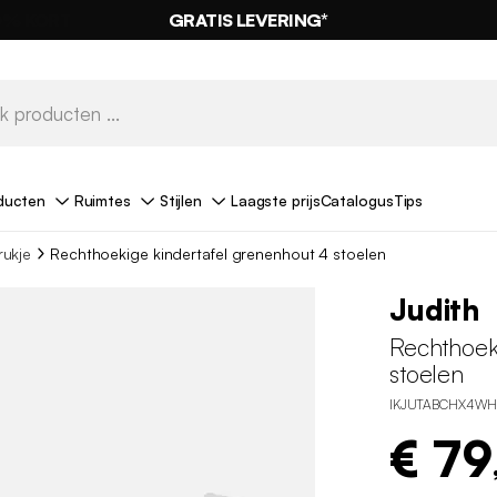
GRATIS LEVERING*
ducten
Ruimtes
Stijlen
Laagste prijs
Catalogus
Tips
rukje
Rechthoekige kindertafel grenenhout 4 stoelen
Judith
Rechthoek
stoelen
IKJUTABCHX4WH
€ 79