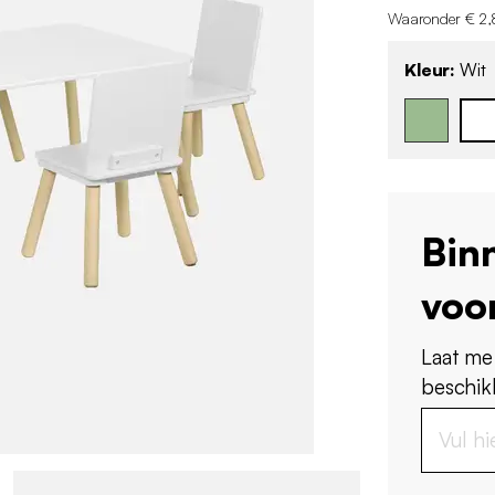
Waaronder € 2,
Kleur:
Wit
Bin
voo
Laat me
beschikb