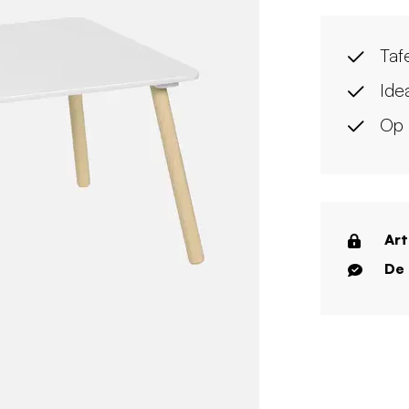
Taf
Idea
Op 
Art
De 