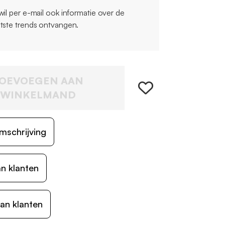
 wil per e-mail ook informatie over de
atste trends ontvangen.
OEVOEGEN AAN
WINKELMAND
mschrijving
n klanten
an klanten