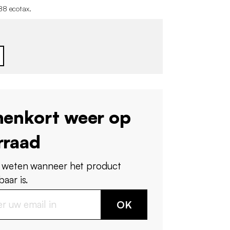
88 ecotax
.
nenkort weer op
rraad
 weten wanneer het product
aar is.
OK