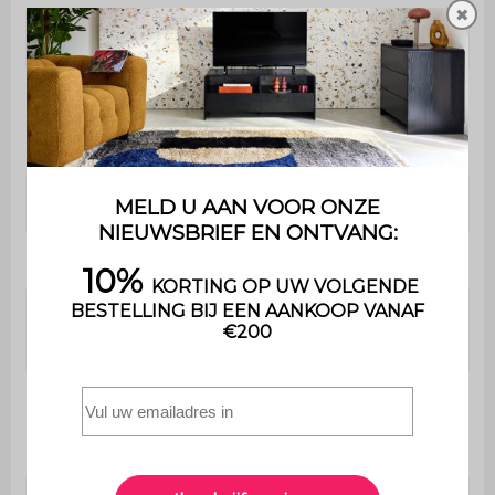
✖
Garantie
2 jaar
De montage is heel eenvoudig ,
Montage
een handleiding wordt
meegeleverd
Met lade
Ja
Afmetingen
L 42 x D 38 x H 48 cm
Afmetingen
L 42 x b 38 x D : 1,5 cm
plateau
Afmetingen
lade
L 39 x H 21,5 cm
(buitenkant)