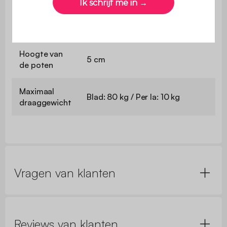
Afmetingen
lade
L 34 x D 28,7 x H 11,5 cm
(binnenkant)
Hoogte van
5 cm
de poten
Maximaal
Blad: 80 kg / Per la: 10 kg
draaggewicht
Vragen van klanten
Reviews van klanten