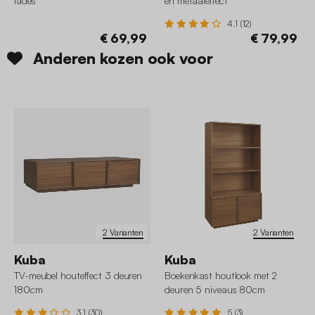
lades
en metaaleffect
4.1 (12)
€ 69,99
€ 79,99
Anderen kozen ook voor
2 Varianten
2 Varianten
Kuba
Kuba
TV-meubel houteffect 3 deuren
Boekenkast houtlook met 2
180cm
deuren 5 niveaus 80cm
3.1 (30)
5 (3)