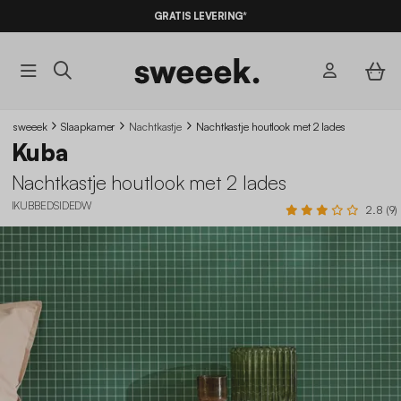
GRATIS LEVERING*
sweeek
Slaapkamer
Nachtkastje
Nachtkastje houtlook met 2 lades
Kuba
Nachtkastje houtlook met 2 lades
IKUBBEDSIDEDW
2.8 (9)