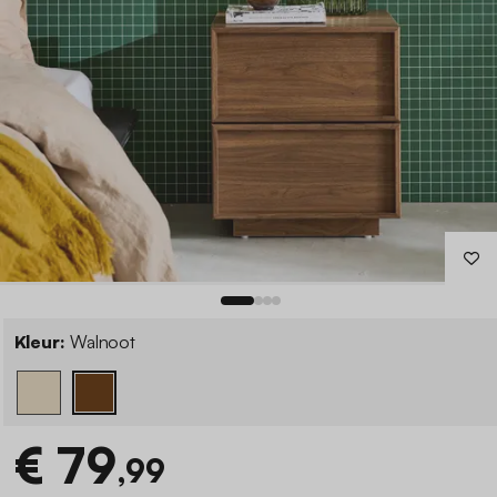
Kleur:
Walnoot
€ 79
,99