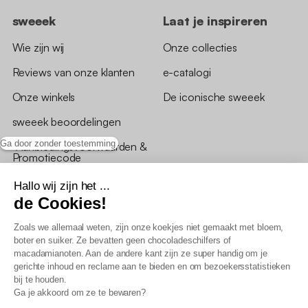
sweeek
Laat je inspireren
Wie zijn wij
Onze collecties
Reviews van onze klanten
e-catalogi
Onze winkels
De iconische sweeek
sweeek beoordelingen
Ga door zonder toestemming
*Aanbiedingsvoorwaarden &
Promotiecode
Hallo wij zijn het ...
de Cookies!
Zoals we allemaal weten, zijn onze koekjes niet gemaakt met bloem,
boter en suiker. Ze bevatten geen chocoladeschilfers of
Algemene verkoopsvoorwaarden
macadamianoten. Aan de andere kant zijn ze super handig om je
AV loyaliteitsprogramma
gerichte inhoud en reclame aan te bieden en om bezoekersstatistieken
Beleid persoonsgegevens
bij te houden.
Verkoopsvoorwaarden voor B2B
Ga je akkoord om ze te bewaren?
Verklaring inzake toegankelijkheid