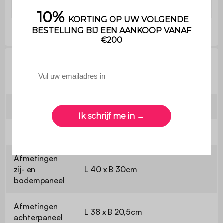
poten
Technische informatie
Nachtkastje:
40 x 30 x 58cm
Netto gewicht:
7,4kg
Afmetingen
zij- en
L 40 x B 30cm
bodempaneel
Afmetingen
L 38 x B 20,5cm
achterpaneel