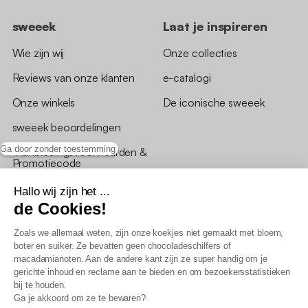
sweeek
Laat je inspireren
Wie zijn wij
Onze collecties
Reviews van onze klanten
e-catalogi
Onze winkels
De iconische sweeek
sweeek beoordelingen
Ga door zonder toestemming
*Aanbiedingsvoorwaarden &
Promotiecode
Hallo wij zijn het ...
de Cookies!
Zoals we allemaal weten, zijn onze koekjes niet gemaakt met bloem,
boter en suiker. Ze bevatten geen chocoladeschilfers of
Algemene verkoopsvoorwaarden
macadamianoten. Aan de andere kant zijn ze super handig om je
AV loyaliteitsprogramma
gerichte inhoud en reclame aan te bieden en om bezoekersstatistieken
Beleid persoonsgegevens
bij te houden.
Verkoopsvoorwaarden voor B2B
Ga je akkoord om ze te bewaren?
Verklaring inzake toegankelijkheid