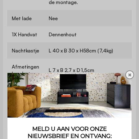
de montage.
Met lade
Nee
1X Handvat
Dennenhout
Nachtkastje
L 40 x B 30 x H58cm (7,4kg)
Afmetingen
L 7 x B 2,7 x D 1,5cm
handvat
✖
Afmetingen
L 37 x B 28,3cm
kast
Afmetingen
L 37 x B 38,5cm
deur
Afmetingen
Ø3,8 x 15cm