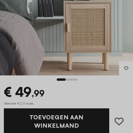
€ 49
,99
Waaronder € 0,71 ecotax
.
TOEVOEGEN AAN
WINKELMAND