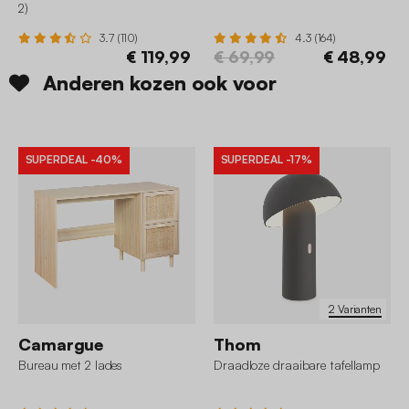
2)
3.7 (110)
4.3 (164)
€ 119,99
€ 69,99
€ 48,99
Anderen kozen ook voor
SUPERDEAL
-40%
SUPERDEAL
-17%
2 Varianten
Camargue
Thom
Bureau met 2 lades
Draadloze draaibare tafellamp