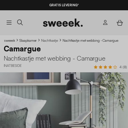
10% KORTING
OP DE
AANBIEDINGEN*
GRATIS LEVERING*
MET DE CODE
SUMMER10
sweeek
Slaapkamer
Nachtkastje
Nachtkastje met webbing - Camargue
Camargue
Nachtkastje met webbing - Camargue
INATBESIDE
4 (8)