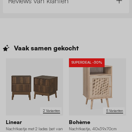
Reviews van klanten
Vaak samen
gekocht
SUPERDEAL
-30%
2 Varianten
5 Varianten
Linear
Bohème
Nachtkastje met 2 lades (set van
Nachtkastje, 40x39x70cm